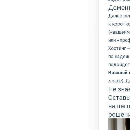
Доменн
Далее ре
к коротк
(«вашеим
или «проф
Хостинг —
по надеж
подойдет
Важный 
.space). 
Не зна
Остав
вашего
решени