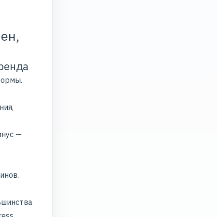
ен,
ренда
формы.
ния,
инус —
инов.
ьшинства
ess.