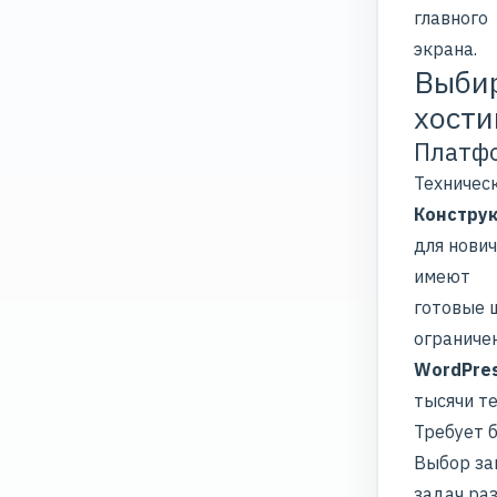
главного
экрана.
Выбир
хости
Платфо
Техничес
Конструк
для нови
имеют
готовые 
ограничен
WordPre
тысячи те
Требует 
Выбор за
задач ра