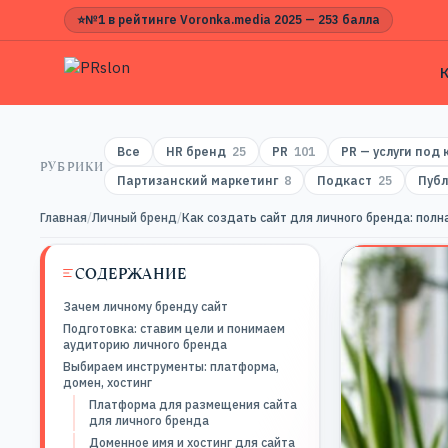
⭐
№1 в рейтинге Voronka.media 2025 — 253 балла
Все
HR бренд
25
PR
101
PR — услуги под
РУБРИКИ
Партизанский маркетинг
8
Подкаст
25
Публ
Главная
/
Личный бренд
/
Как создать сайт для личного бренда: полн
СОДЕРЖАНИЕ
Зачем личному бренду сайт
Подготовка: ставим цели и понимаем
аудиторию личного бренда
Выбираем инструменты: платформа,
домен, хостинг
Платформа для размещения сайта
для личного бренда
Доменное имя и хостинг для сайта