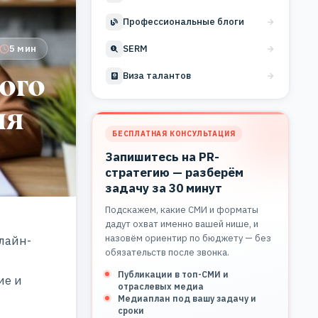
Профессиональные блоги
5 мин
SERM
ного
Виза талантов
ия
БЕСПЛАТНАЯ КОНСУЛЬТАЦИЯ
Запишитесь на PR-
стратегию — разберём
задачу за 30 минут
Подскажем, какие СМИ и форматы
дадут охват именно вашей нише, и
назовём ориентир по бюджету — без
лайн-
обязательств после звонка.
Публикации в топ-СМИ и
ие и
отраслевых медиа
Медиаплан под вашу задачу и
сроки