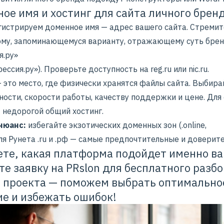
ое имя и хостинг для сайта личного брен
гистрируем доменное имя — адрес вашего сайта. Стремит
ому, запоминающемуся варианту, отражающему суть бре
я.ру»
ессия.ру»). Проверьте доступность на reg.ru или nic.ru.
 это место, где физически хранятся файлы сайта. Выбира
ности, скорости работы, качеству поддержки и цене. Для
 недорогой общий хостинг.
нюанс:
избегайте экзотических доменных зон (.online,
Для Рунета .ru и .рф — самые предпочтительные и доверит
ете, какая платформа подойдет именно в
ьте
заявку
на PRslon для бесплатного разб
 проекта — поможем выбрать оптимально
е и избежать ошибок!