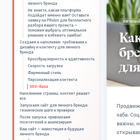
личного бренда
Не знаете, какая платформа
подойдет именно вам? Оставьте
заявку на PRslon для бесплатного
ЛИЧНЫЙ
разбора вашего проекта —
поможем выбрать оптимальное
Как
решение и избежать ошибок!
Создаем и наполняем: требования к
бре
дизайну и контенту для личного
бренда
Кроссбраузерность и адаптивность
для
Скорость загрузки
Фирменный стиль
Персонализация контента
SEO-база
Наполнение страниц: контент решает
все
Продвиже
Запускаем сайт для личного бренда:
технические шаги и проверки
хаба. Со
После запуска: привлекаем
посетителей и анализируем
важны, н
Ваш сайт — инвестиция в будущее
открыва
личного бренда