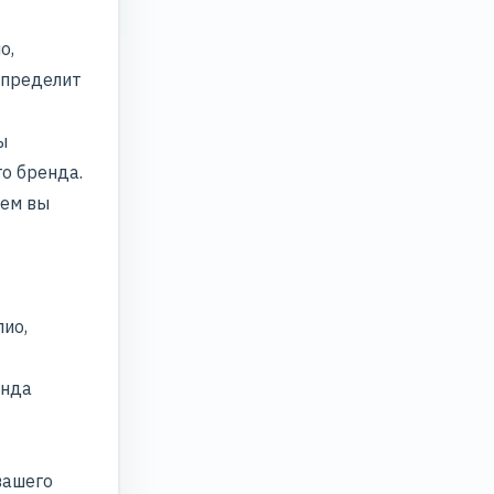
о,
определит
ы
го бренда
.
ем вы
лио,
енда
вашего