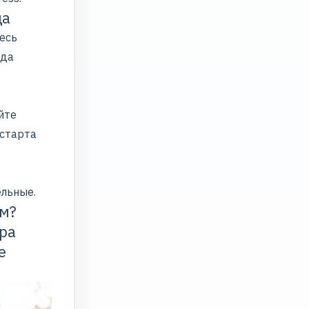
да
есь
нда
йте
 старта
ельные.
ам?
ора
е