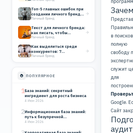
которые строят
программ
репутацию бизнеса
Зачем
Топ-5 главных ошибок при
создании личного бренда
Представ
Личный бренд
(и как их…
Правильн
Текст для личного бренда:
как писать, чтобы
в поиско
Личный бренд
вовлекать аудиторию
полную
Как выделиться среди
конкурентов: 7
свободу 
Личный бренд
работающих методов
экспертн
служит ц
ПОПУЛЯРНОЕ
для
построени
1
База знаний: секретный
Проверьт
ингредиент для роста бизнеса
4 Июн 2026
Google. Е
2
Сайт закр
Информационная база знаний:
Подго
путь к безупречной
организации
4 Июн 2026
аудит
3
Корпоративная база знаний: