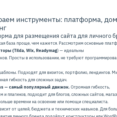
аем инструменты: платформа, дом
нг
рма для размещения сайта для личного б
кая база проще, чем кажется. Рассмотрим основные плат
торы (Tilda, Wix, Readymag
) — идеальны
чков. Просты в использовании, не требуют программирова
шаблоны. Подходят для визиток, портфолио, лендингов. М
ная гибкость для сложных задач.
ss — самый популярный движок.
Огромная гибкость,
м и плагинов, подходит для блогов, сложных сайтов, магаз
больше времени на освоение или помощи специалиста.
висит от целей, бюджета и технических навыков. Для бол
звития личного бренда подойдут конструкторы или WordPr