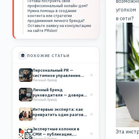
возможно
Готовы построить свой
профессиональный онлайн-дом?
уголком
Нужна помощь в создании
контента или стратегии
в сети?
продвижения личного бренда?
Оставьте заявку на консультацию
на сайте PRslon!
ПОХОЖИЕ СТАТЬИ
Персональный PR —
системное управление
Личный бренд
репутацией эксперта для
роста дохода
Личный бренд
руководителя — доверие,
Личный бренд
которое работает на
бизнес
Интервью эксперта: как
превратить один разговор
PR
в системный PR
Экспертные колонки в
Эта инст
СМИ — публикации,
Личный бренд