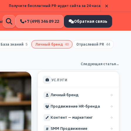
Получите бесплатный PR-аудит сайта за 24 часа
ы
+7 (499) 346 89 22
Обратная связь
Открыть
поиск
База знаний
5
Личный бренд
40
Отраслевой PR
44
Следующая статья
→
УСЛУГИ
Личный бренд
Продвижение HR-бренда
Контент — маркетинг
SMM Продвижение