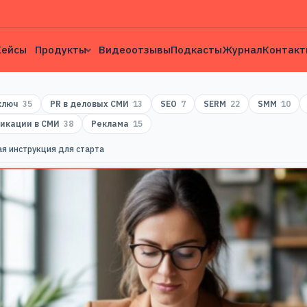
Кейсы
Продукты
Видеоотзывы
Подкасты
Журнал
Контакт
 ключ
35
PR в деловых СМИ
13
SEO
7
SERM
22
SMM
10
икации в СМИ
38
Реклама
15
ая инструкция для старта