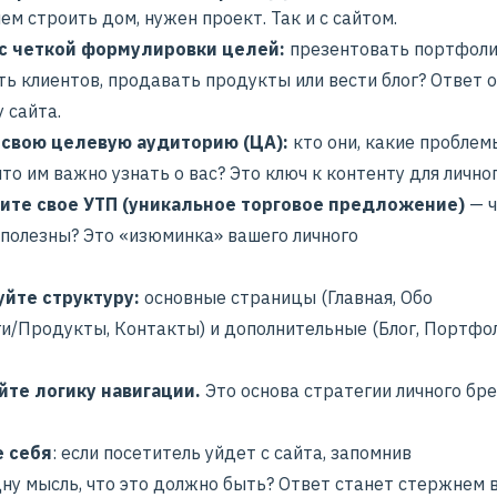
м строить дом, нужен проект. Так и с сайтом.
с четкой формулировки целей:
презентовать портфоли
ть клиентов, продавать продукты или вести блог? Ответ 
 сайта.
свою целевую аудиторию (ЦА):
кто они, какие проблем
то им важно узнать о вас? Это ключ к
контенту для лично
те свое УТП (уникальное торговое предложение)
— ч
 полезны? Это «изюминка» вашего личного
йте структуру:
основные страницы (Главная, Обо
ги/Продукты, Контакты) и дополнительные (Блог, Портфо
те логику навигации.
Это основа
стратегии личного бр
е себя
: если посетитель уйдет с сайта, запомнив
дну мысль, что это должно быть? Ответ станет стержнем 