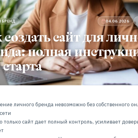
04.06.2026
 БРЕНД
 создать сайт для лич
нда: полная инструкц
 старта
ние личного бренда невозможно без собственного он
цсети
о только сайт дает полный контроль, усиливает довер
ет