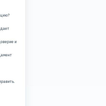
ацию?
 дает
оверие и
дамент
править.