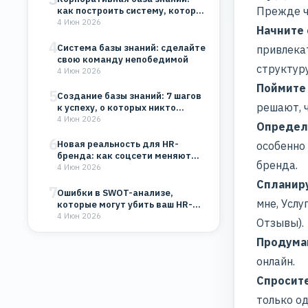
Прежде че
как построить систему, которая
будет работать на…
4 Июн 2026
Начните 
4
Система базы знаний: сделайте
привлека
свою команду непобедимой
структуру
4 Июн 2026
Поймите 
5
Создание базы знаний: 7 шагов
решают, ч
к успеху, о которых никто…
4 Июн 2026
Определи
6
Новая реальность для HR-
особенно
бренда: как соцсети меняют
бренда.
восприятие компании
4 Июн 2026
Спланиру
7
Ошибки в SWOT-анализе,
мне, Услу
которые могут убить ваш HR-
бренд и бизнес
4 Июн 2026
Отзывы).
Продумай
онлайн.
Спросит
только о