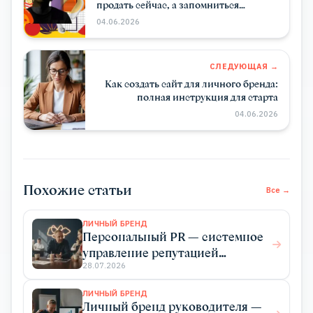
продать сейчас, а запомниться
надолго!
04.06.2026
СЛЕДУЮЩАЯ →
Как создать сайт для личного бренда:
полная инструкция для старта
04.06.2026
Похожие статьи
Все →
ЛИЧНЫЙ БРЕНД
Персональный PR — системное
управление репутацией
эксперта для роста дохода
28.07.2026
ЛИЧНЫЙ БРЕНД
Личный бренд руководителя —