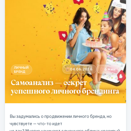
ЛИЧНЫЙ
04.06.2026
6 мин
БРЕНД
Самоанализ — секрет
успешного личного брендинга
Вы задумались о продвижении личного бренда, но
чувствуете — что-то идет
не так? Многие начинают с внешнего облика: красивый