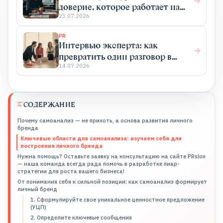
доверие, которое работает на
бизнес
23.07.2026
PR
Интервью эксперта: как
превратить один разговор в
системный PR
14.07.2026
СОДЕРЖАНИЕ
Почему самоанализ — не прихоть, а основа развития личного
бренда
Ключевые области для самоанализа: изучаем себя для
построения личного бренда
Нужна помощь? Оставьте заявку на консультацию на сайте PRslon
— наша команда всегда рада помочь в разработке пиар-
стратегии для роста вашего бизнеса!
От понимания себя к сильной позиции: как самоанализ формирует
личный бренд
1. Сформулируйте свое уникальное ценностное предложение
(УЦП)
2. Определите ключевые сообщения