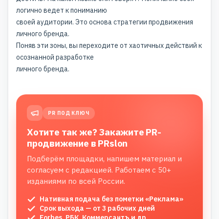
логично ведет к пониманию
своей аудитории. Это основа стратегии продвижения
личного бренда.
Поняв эти зоны, вы переходите от хаотичных действий к
осознанной разработке
личного бренда.
PR ПОД КЛЮЧ
Хотите так же? Закажите PR-
продвижение в PRslon
Подберём площадки, напишем материал и
согласуем с редакцией. Работаем с 50+
изданиями по всей России.
Нативная подача без пометки «Реклама»
Срок выхода — от 3 рабочих дней
Forbes, РБК, Коммерсантъ и др.