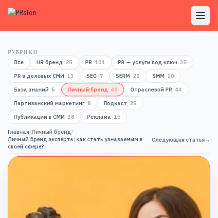
РУБРИКИ
Все
HR бренд
25
PR
101
PR — услуги под ключ
35
PR в деловых СМИ
13
SEO
7
SERM
22
SMM
10
База знаний
5
Личный бренд
40
Отраслевой PR
44
Партизанский маркетинг
8
Подкаст
25
Публикации в СМИ
38
Реклама
15
Главная
/
Личный бренд
/
Личный бренд эксперта: как стать узнаваемым в
Следующая статья
→
своей сфере?