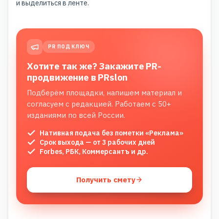
и выделиться в ленте.
PR ПОД КЛЮЧ
Хотите так же? Закажите PR-
продвижение в PRslon
Подберём площадки, напишем материал и
согласуем с редакцией. Работаем с 50+
изданиями по всей России.
Нативная подача без пометки «Реклама»
Срок выхода — от 3 рабочих дней
Forbes, РБК, Коммерсантъ и др.
Получить смету