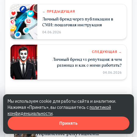
← ПРЕДЫДУЩАЯ
Личный бренд через публикации в
СМИ: пошаговая инструкция
04.06.2026
СЛЕДУЮЩАЯ →
Личный бренд vs репутация: в чем
разница и как с ними работать?
04.06.2026
Мы используем cookie для работы сайта и аналитики.
Похожие статьи
Все →
Нажимая «Принять», вы соглашаетесь с
политикой
конфиденциальности
.
ЛИЧНЫЙ БРЕНД
Принять
Персональный PR — системное
управление репутацией