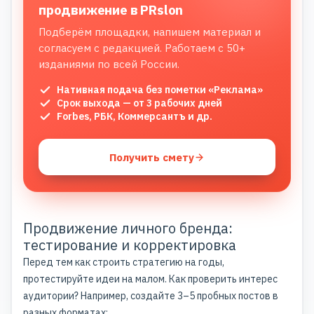
продвижение в PRslon
Подберём площадки, напишем материал и
согласуем с редакцией. Работаем с 50+
изданиями по всей России.
Нативная подача без пометки «Реклама»
Срок выхода — от 3 рабочих дней
Forbes, РБК, Коммерсантъ и др.
Получить смету
Продвижение личного бренда:
тестирование и корректировка
Перед тем как строить стратегию на годы,
протестируйте идеи на малом. Как проверить интерес
аудитории? Например, создайте 3–5 пробных постов в
разных форматах: