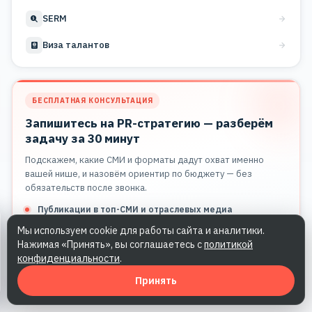
SERM
Виза талантов
БЕСПЛАТНАЯ КОНСУЛЬТАЦИЯ
Запишитесь на PR-стратегию — разберём
задачу за 30 минут
Подскажем, какие СМИ и форматы дадут охват именно
вашей нише, и назовём ориентир по бюджету — без
обязательств после звонка.
Публикации в топ-СМИ и отраслевых медиа
Медиаплан под вашу задачу и сроки
Мы используем cookie для работы сайта и аналитики.
Ответ менеджера в течение рабочего дня
Нажимая «Принять», вы соглашаетесь с
политикой
конфиденциальности
.
Получить консультацию
Принять