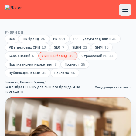
РУБРИКИ
Все
HR бренд
25
PR
101
PR — услуги под ключ
35
PR в деловых СМИ
13
SEO
7
SERM
22
SMM
10
База знаний
5
Личный бренд
40
Отраслевой PR
44
Партизанский маркетинг
8
Подкаст
25
Публикации в СМИ
38
Реклама
15
Главная
/
Личный бренд
/
Как выбрать нишу для личного бренда и не
Следующая статья
→
прогадать