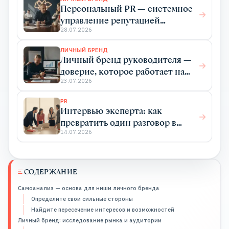
Персональный PR — системное
управление репутацией
эксперта для роста дохода
28.07.2026
ЛИЧНЫЙ БРЕНД
Личный бренд руководителя —
доверие, которое работает на
бизнес
23.07.2026
PR
Интервью эксперта: как
превратить один разговор в
системный PR
14.07.2026
СОДЕРЖАНИЕ
Самоанализ — основа для ниши личного бренда
Определите свои сильные стороны
Найдите пересечение интересов и возможностей
Личный бренд: исследование рынка и аудитории