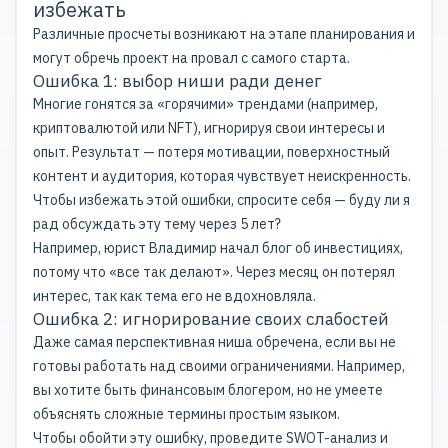
избежать
Различные просчеты возникают на этапе планирования и
могут обречь проект на провал с самого старта.
Ошибка 1: выбор ниши ради денег
Многие гонятся за «горячими» трендами (например,
криптовалютой или NFT), игнорируя свои интересы и
опыт. Результат — потеря мотивации, поверхностный
контент и аудитория, которая чувствует неискренность.
Чтобы избежать этой ошибки, спросите себя — буду ли я
рад обсуждать эту тему через 5 лет?
Например, юрист Владимир начал блог об инвестициях,
потому что «все так делают». Через месяц он потерял
интерес, так как тема его не вдохновляла.
Ошибка 2: игнорирование своих слабостей
Даже самая перспективная ниша обречена, если вы не
готовы работать над своими ограничениями. Например,
вы хотите быть финансовым блогером, но не умеете
объяснять сложные термины простым языком.
Чтобы обойти эту ошибку, проведите SWOT-анализ и