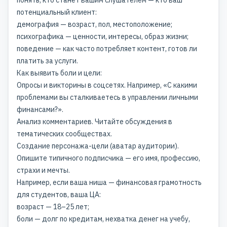
понять, кто станет вашим слушателем — кто ваш
потенциальный клиент:
демография — возраст, пол, местоположение;
психографика — ценности, интересы, образ жизни;
поведение — как часто потребляет контент, готов ли
платить за услуги.
Как выявить боли и цели:
Опросы и викторины в соцсетях. Например, «С какими
проблемами вы сталкиваетесь в управлении личными
финансами?».
Анализ комментариев. Читайте обсуждения в
тематических сообществах.
Создание персонажа-цели (аватар аудитории).
Опишите типичного подписчика — его имя, профессию,
страхи и мечты.
Например, если ваша ниша — финансовая грамотность
для студентов, ваша ЦА:
возраст — 18–25 лет;
боли — долг по кредитам, нехватка денег на учебу,