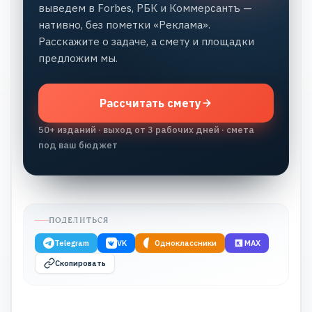
выведем в Forbes, РБК и Коммерсантъ —
нативно, без пометки «Реклама».
Расскажите о задаче, а смету и площадки
предложим мы.
Рассчитать смету
50+ изданий · выход от 3 рабочих дней · смета
под ваш бюджет
ПОДЕЛИТЬСЯ
Telegram
VK
Одноклассники
MAX
Скопировать