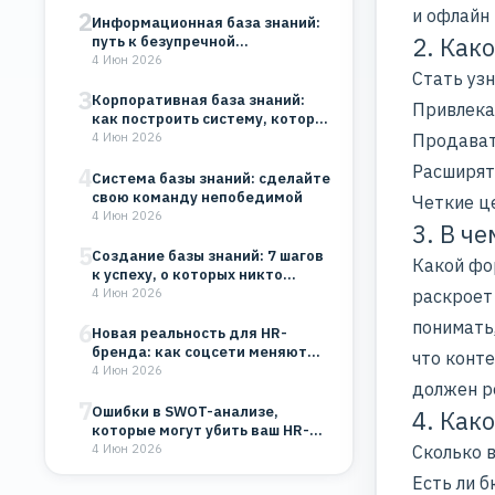
и офлайн
2
Информационная база знаний:
2. Как
путь к безупречной
организации
4 Июн 2026
Стать уз
3
Корпоративная база знаний:
Привлека
как построить систему, которая
будет работать на…
Продават
4 Июн 2026
Расширят
4
Система базы знаний: сделайте
свою команду непобедимой
Четкие ц
4 Июн 2026
3. В ч
5
Создание базы знаний: 7 шагов
Какой фор
к успеху, о которых никто…
раскроет
4 Июн 2026
понимать
6
Новая реальность для HR-
бренда: как соцсети меняют
что
конте
восприятие компании
4 Июн 2026
должен р
7
Ошибки в SWOT-анализе,
4. Как
которые могут убить ваш HR-
бренд и бизнес
4 Июн 2026
Сколько 
Есть ли 