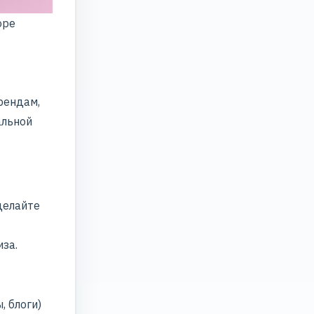
оре
рендам,
альной
делайте
иза.
, блоги)