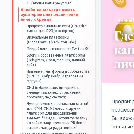
4. Каковы ваши ресурсы?
Онлайн-каналы: где искать
аудиторию для продвижения
личного бренда
ЛИЧНЫЙ
Профессиональные сети (LinkedIn —
Где
лидер для B2B/экспертов)
Визуальные платформы
(Instagram, TikTok, YouTube)
ка
Микроблогинг и новости (Twitter/X)
Блоги и собственные платформы
лич
(Telegram, Дзен, Medium, личный
сайт)
Нишевые платформы и сообщества
(GitHub, Хабрахабр, отраслевые
форумы)
СМИ (публикации, интервью в
онлайн-изданиях, отраслевых
порталах, подкастах):
Продвиже
Нужна помощь в написании статей
для СМИ, СМИ-блогов и других
професси
платформ для продвижении
Вы вложи
личного бренда? Оставьте заявку
на сайте пиар-компании PRslon —
сильные
наша команда рада помочь!