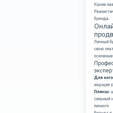
Какие нав
Реалистич
бренда.
Онлай
продв
Личный б
свою пла
основные
Профес
экспер
Для кого
ищущие р
Плюсы:
ц
сильный 
личного
бренда в