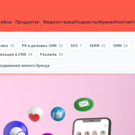
Кейсы
Продукты
Видеоотзывы
Подкасты
Журнал
Контакт
 ключ
35
PR в деловых СМИ
13
SEO
7
SERM
22
SMM
10
икации в СМИ
38
Реклама
15
родвижения личного бренда