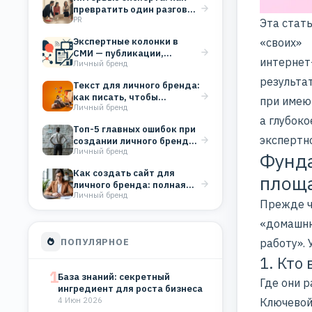
превратить один разговор
PR
в системный PR
Эта стать
«своих»
Экспертные колонки в
СМИ — публикации,
интернет-
Личный бренд
которые строят
репутацию бизнеса
результа
Текст для личного бренда:
как писать, чтобы
при имею
Личный бренд
вовлекать аудиторию
а глубоко
Топ-5 главных ошибок при
экспертн
создании личного бренда
Личный бренд
(и как их…
Фунда
Как создать сайт для
площа
личного бренда: полная
Личный бренд
инструкция для старта
Прежде ч
«домашн
ПОПУЛЯРНОЕ
работу». 
1. Кто
1
База знаний: секретный
Где они 
ингредиент для роста бизнеса
Ключевой 
4 Июн 2026