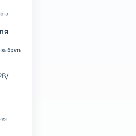
ного
ля
 выбрать
2B/
ния