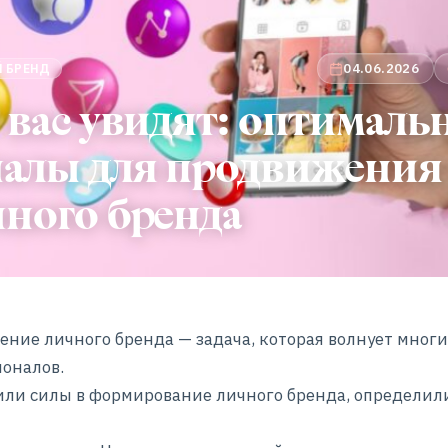
04.06.2026
 БРЕНД
 вас увидят: оптималь
налы для продвижения
ного бренда
ние личного бренда — задача, которая волнует многи
оналов.
ли силы в формирование личного бренда, определил