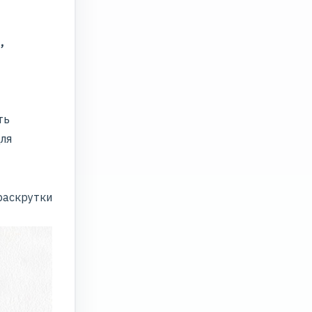
,
ть
для
раскрутки