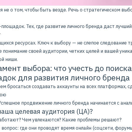
я не о том, чтобы быть везде. Речь о стратегическом выб
площадок. Тех, где развитие личного бренда даст лучший
т
щихся ресурсах. Ключ к выбору — не слепое следование т
е понимание своей аудитории, четких целей и вашей
уник
ой ниши
.
мент выбора: что учесть до поиска
док для развития личного бренда
ем бросаться создавать аккаунты на всех платформах, с
юю
Успешное продвижение личного бренда начинается с анал
 ваша целевая аудитория (ЦА)?
работают? Чем увлекаются? Какие проблемы решают?
вопрос: где они проводят время онлайн (соцсети, форумы