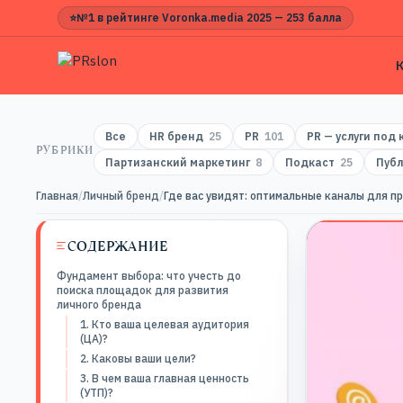
⭐
№1 в рейтинге Voronka.media 2025 — 253 балла
Все
HR бренд
25
PR
101
PR — услуги под
РУБРИКИ
Партизанский маркетинг
8
Подкаст
25
Публ
Главная
/
Личный бренд
/
Где вас увидят: оптимальные каналы для п
СОДЕРЖАНИЕ
Фундамент выбора: что учесть до
поиска площадок для развития
личного бренда
1. Кто ваша целевая аудитория
(ЦА)?
2. Каковы ваши цели?
3. В чем ваша главная ценность
(УТП)?