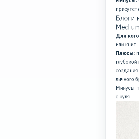
Минусы:
присутст
Блоги 
Medium
Для кого
или книг.
Плюсы:
п
глубокой 
создания
личного 
Минусы: 
с нуля.