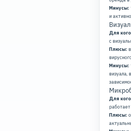
Минусы:
и активно
Визуал
Для кого
с визуаль
Плюсы:
в
вирусног
Минусы:
визуала,
зависимо
Микроб
Для кого
работает
Плюсы:
о
актуальны