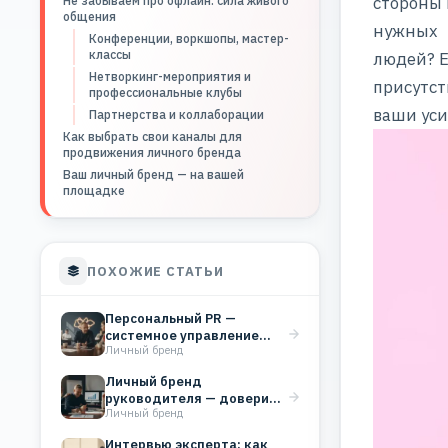
стороны 
Не забываем про офлайн: сила живого
общения
нужных
Конференции, воркшопы, мастер-
классы
людей? Е
Нетворкинг-мероприятия и
присутст
профессиональные клубы
ваши уси
Партнерства и коллаборации
Как выбрать свои каналы для
продвижения личного бренда
Ваш личный бренд — на вашей
площадке
ПОХОЖИЕ СТАТЬИ
Персональный PR —
системное управление
Личный бренд
репутацией эксперта для
роста дохода
Личный бренд
руководителя — доверие,
Личный бренд
которое работает на
бизнес
Интервью эксперта: как