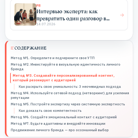
PR
Интервью эксперта: как
превратить один разговор в
системный PR
14.07.2026
СОДЕРЖАНИЕ
Метод №1. Определите и подчеркните свое УТП
Метод №2. Инвестируйте в визуальную идентичность личного
бренда
Метод №3. Создавайте персонализированный контент,
который резонирует с аудиторией
Как раскрыть свою уникальность: 3 неочевидных подхода
Метод №4. Используйте сетевой подход (нетворкинг) для усиления
репутации
Метод №5. Постройте экспертизу через системную экспертность
Как доказать свою компетентность
Метод №6. Создайте эмоциональный контакт с аудиторией
Метод №7. Будьте адаптивны и внедряйте инновации
Продвижение личного бренда — про осознанный выбор