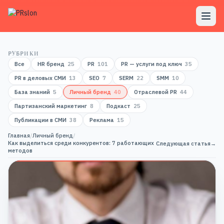
РУБРИКИ
Все
HR бренд
25
PR
101
PR — услуги под ключ
35
PR в деловых СМИ
13
SEO
7
SERM
22
SMM
10
База знаний
5
Личный бренд
40
Отраслевой PR
44
Партизанский маркетинг
8
Подкаст
25
Публикации в СМИ
38
Реклама
15
Главная
/
Личный бренд
/
Как выделиться среди конкурентов: 7 работающих
Следующая статья
→
методов