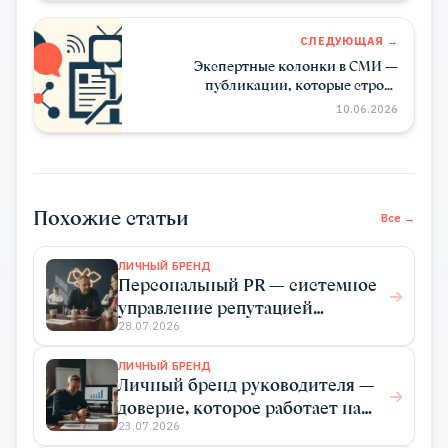
СЛЕДУЮЩАЯ →
Экспертные колонки в СМИ —
публикации, которые строят
репутацию бизнеса
10.06.2026
Похожие статьи
Все →
ЛИЧНЫЙ БРЕНД
Персональный PR — системное
управление репутацией
эксперта для роста дохода
28.07.2026
ЛИЧНЫЙ БРЕНД
Личный бренд руководителя —
доверие, которое работает на
бизнес
23.07.2026