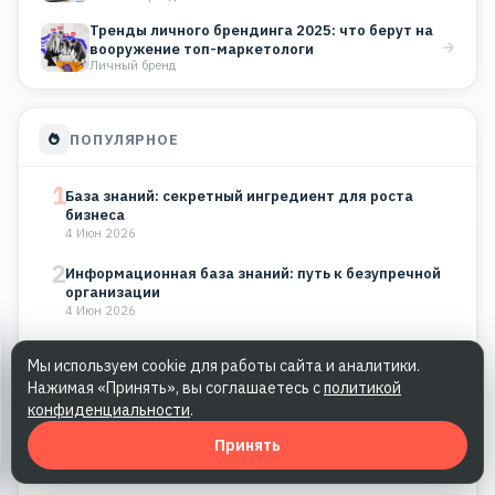
Тренды личного брендинга 2025: что берут на
вооружение топ-маркетологи
Личный бренд
ПОПУЛЯРНОЕ
1
База знаний: секретный ингредиент для роста
бизнеса
4 Июн 2026
2
Информационная база знаний: путь к безупречной
организации
4 Июн 2026
3
Корпоративная база знаний: как построить
Мы используем cookie для работы сайта и аналитики.
систему, которая будет работать на…
Нажимая «Принять», вы соглашаетесь с
политикой
4 Июн 2026
конфиденциальности
.
4
Система базы знаний: сделайте свою команду
Принять
непобедимой
4 Июн 2026