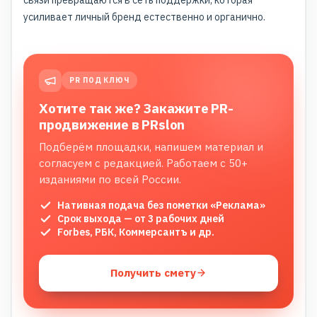
усиливает личный бренд
естественно и органично.
PR ПОД КЛЮЧ
Хотите так же? Закажите PR-
продвижение в PRslon
Подберём площадки, напишем материал и
согласуем с редакцией. Работаем с 50+
изданиями по всей России.
Нативная подача без пометки «Реклама»
Срок выхода — от 3 рабочих дней
Forbes, РБК, Коммерсантъ и др.
Получить смету