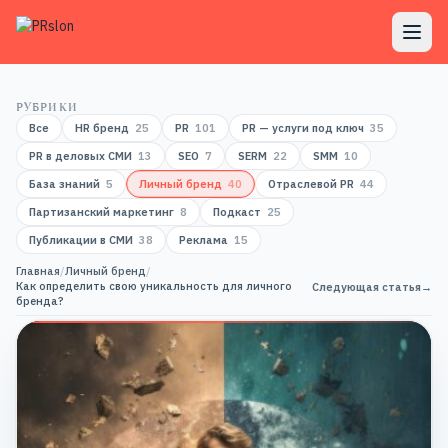
РУБРИКИ
Все
HR бренд
25
PR
101
PR — услуги под ключ
35
PR в деловых СМИ
13
SEO
7
SERM
22
SMM
10
База знаний
5
Личный бренд
40
Отраслевой PR
44
Партизанский маркетинг
8
Подкаст
25
Публикации в СМИ
38
Реклама
15
Главная
/
Личный бренд
/
Как определить свою уникальность для личного
Следующая статья
→
бренда?