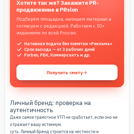
Хотите так же? Закажите PR-
продвижение в PRslon
Подберём площадки, напишем материал и
согласуем с редакцией. Работаем с 50+
изданиями по всей России.
Нативная подача без пометки «Реклама»
Срок выхода — от 3 рабочих дней
Forbes, РБК, Коммерсантъ и др.
Получить смету
Личный бренд: проверка на
аутентичность
Даже самое грамотное УТП не сработает, если оно не
отражает вашу истинную
суть. Личный бренд строится на честности и