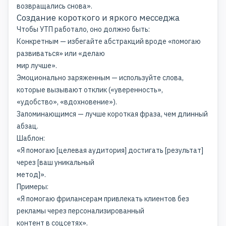
возвращались снова».
Создание короткого и яркого месседжа
Чтобы УТП работало, оно должно быть:
Конкретным — избегайте абстракций вроде «помогаю
развиваться» или «делаю
мир лучше».
Эмоционально заряженным — используйте слова,
которые вызывают отклик («уверенность»,
«удобство», «вдохновение»).
Запоминающимся — лучше короткая фраза, чем длинный
абзац.
Шаблон:
«Я помогаю [целевая аудитория] достигать [результат]
через [ваш уникальный
метод]».
Примеры:
«Я помогаю фрилансерам привлекать клиентов без
рекламы через персонализированный
контент в соцсетях».