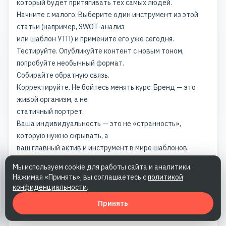
который будет притягивать тех самых людей.
Начните с малого. Выберите один инструмент из этой
статьи (например, SWOT-анализ
или шаблон УТП) и примените его уже сегодня.
Тестируйте. Опубликуйте контент с новым тоном,
попробуйте необычный формат.
Собирайте обратную связь.
Корректируйте. Не бойтесь менять курс. Бренд — это
живой организм, а не
статичный портрет.
Ваша индивидуальность — это не «странность»,
которую нужно скрывать, а
ваш главный актив и инструмент в мире шаблонов.
Не ждите идеального момента
Мы используем cookie для работы сайта и аналитики.
— начните продвижение своего личного
Нажимая «Принять», вы соглашаетесь с
политикой
бренда уже сейчас. А поддержать ваши
конфиденциальности
.
начинания в формировании личного бренда
поможет команда PRslon — обращайтесь!
Принять