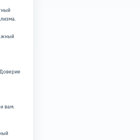
тный
лизма.
важный
 Доверие
и вам.
ный