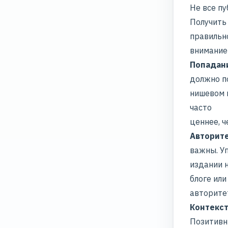
Не все п
Получить
правильн
внимание
Попадан
должно п
нишевом
часто
ценнее, ч
Авторите
важны. У
издании н
блоге ил
авторите
Контекст
Позитивн