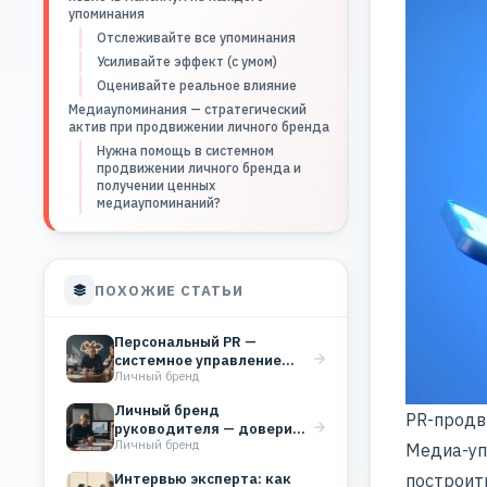
упоминания
Отслеживайте все упоминания
Усиливайте эффект (с умом)
Оценивайте реальное влияние
Медиаупоминания — стратегический
актив при продвижении личного бренда
Нужна помощь в системном
продвижении личного бренда и
получении ценных
медиаупоминаний?
ПОХОЖИЕ СТАТЬИ
Персональный PR —
системное управление
Личный бренд
репутацией эксперта для
роста дохода
Личный бренд
PR-продв
руководителя — доверие,
Личный бренд
которое работает на
Медиа-уп
бизнес
Интервью эксперта: как
построит