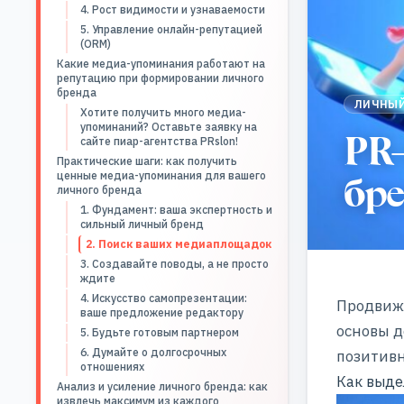
4. Рост видимости и узнаваемости
5. Управление онлайн-репутацией
(ORM)
Какие медиа-упоминания работают на
репутацию при формировании личного
бренда
ЛИЧНЫЙ
Хотите получить много медиа-
упоминаний? Оставьте заявку на
PR
сайте пиар-агентства PRslon!
Практические шаги: как получить
бр
ценные медиа-упоминания для вашего
личного бренда
1. Фундамент: ваша экспертность и
сильный личный бренд
2. Поиск ваших медиаплощадок
3. Создавайте поводы, а не просто
ждите
4. Искусство самопрезентации:
Продвиже
ваше предложение редактору
основы д
5. Будьте готовым партнером
6. Думайте о долгосрочных
позитивн
отношениях
Как выде
Анализ и усиление личного бренда: как
извлечь максимум из каждого