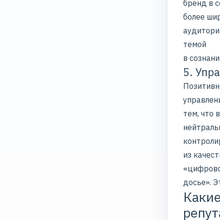
бренд в 
более ши
аудитори
темой
в сознани
5. Упр
Позитивн
управлен
тем, что 
нейтраль
контроли
из качес
«цифров
досье». Э
Какие
репут