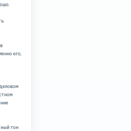
ошо.
ть
 в
енно его,
 деловом
естном
ение
тный тон