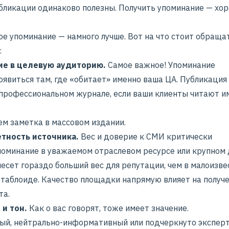
убликации одинаково полезны. Получить упоминание — хор
ое упоминание — намного лучше. Вот на что стоит обраща
:
ие в целевую аудиторию.
Самое важное! Упоминание
оявиться там, где «обитает» именно ваша ЦА.
Публикация
профессиональном журнале, если ваши клиенты читают им
ем заметка в массовом издании.
тность источника.
Вес и доверие к СМИ критически
поминание в уважаемом отраслевом ресурсе или крупном
есет гораздо больший вес для репутации, чем в малоизв
и таблоиде. Качество площадки напрямую влияет на получ
та.
 и тон.
Как о вас говорят, тоже имеет значение.
ый, нейтрально-информативный или подчеркнуто экспер