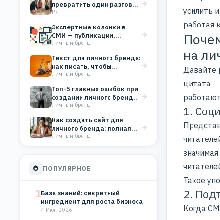
превратить один разговор
усилить 
PR
в системный PR
работая 
Экспертные колонки в
Почем
СМИ — публикации,
Личный бренд
которые строят
на ли
репутацию бизнеса
Текст для личного бренда:
как писать, чтобы
Давайте 
Личный бренд
вовлекать аудиторию
цитата
Топ-5 главных ошибок при
работают
создании личного бренда
Личный бренд
(и как их…
1. Соц
Как создать сайт для
Представ
личного бренда: полная
Личный бренд
инструкция для старта
читателей
значимая 
читателей
ПОПУЛЯРНОЕ
Такое уп
1
2. Под
База знаний: секретный
ингредиент для роста бизнеса
Когда СМ
4 Июн 2026