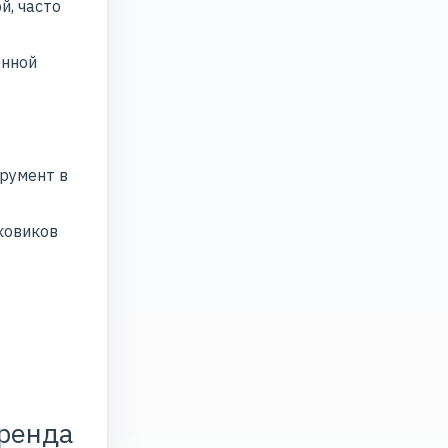
й, часто
енной
румент в
сковиков
бренда