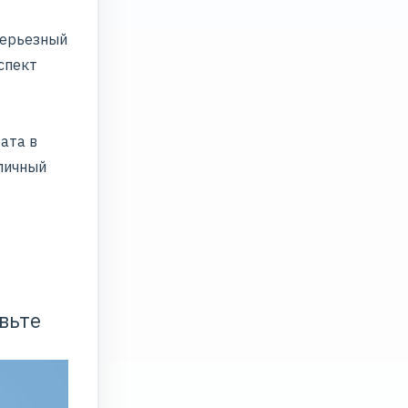
серьезный
спект
ата в
 личный
вьте