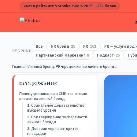
⭐
№1 в рейтинге Voronka.media 2025 — 253 балла
Все
HR бренд
25
PR
101
PR — услуги под
РУБРИКИ
Партизанский маркетинг
8
Подкаст
25
Публ
Главная
/
Личный бренд
/
PR-продвижение личного бренда
СОДЕРЖАНИЕ
Почему упоминания в СМИ так сильно
влияют на личный бренд
1. Социальное доказательство
высшего уровня
2. Подтверждение экспертности
личного бренда
3. Доверие через авторитет
площадки