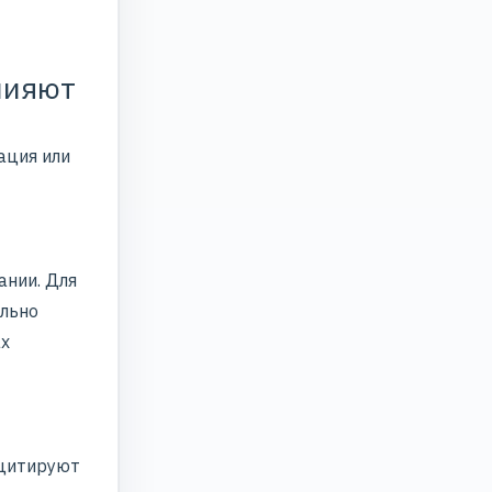
лияют
ация или
ании. Для
ельно
ах
 цитируют