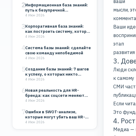
ваши
2
Информационная база знаний:
мысли, эт
путь к безупречной
организации
4 Июн 2026
коммент
3
Корпоративная база знаний:
Ваши иде
как построить систему, которая
восприни
будет работать на…
4 Июн 2026
этап
4
Система базы знаний: сделайте
развития 
свою команду непобедимой
4 Июн 2026
3. Дов
5
Создание базы знаний: 7 шагов
Люди скл
к успеху, о которых никто…
к самому
4 Июн 2026
СМИ части
6
Новая реальность для HR-
публикац
бренда: как соцсети меняют
восприятие компании
4 Июн 2026
Если чита
7
Это фунд
Ошибки в SWOT-анализе,
которые могут убить ваш HR-
4. Рос
бренд и бизнес
4 Июн 2026
Медиа — 