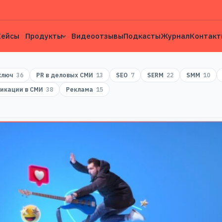
Кейсы
Продукты
Видеоотзывы
Подкасты
Журнал
Контакт
 ключ
36
PR в деловых СМИ
13
SEO
7
SERM
22
SMM
10
икации в СМИ
38
Реклама
15