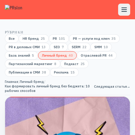
РУБРИКИ
Все
HR бренд
25
PR
101
PR — услуги под ключ
35
PR в деловых СМИ
13
SEO
7
SERM
22
SMM
10
База знаний
5
Личный бренд
40
Отраслевой PR
44
Партизанский маркетинг
8
Подкаст
25
Публикации в СМИ
38
Реклама
15
Главная
/
Личный бренд
/
Как формировать личный бренд без бюджета: 10
Следующая статья
→
рабочих способов