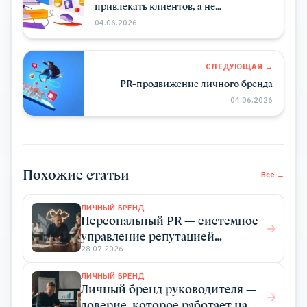
привлекать клиентов, а не
подписчиков при продвижении
04.06.2026
личного бренда
СЛЕДУЮЩАЯ →
PR-продвижение личного бренда
04.06.2026
Похожие статьи
Все →
ЛИЧНЫЙ БРЕНД
Персональный PR — системное
управление репутацией
эксперта для роста дохода
28.07.2026
ЛИЧНЫЙ БРЕНД
Личный бренд руководителя —
доверие, которое работает на