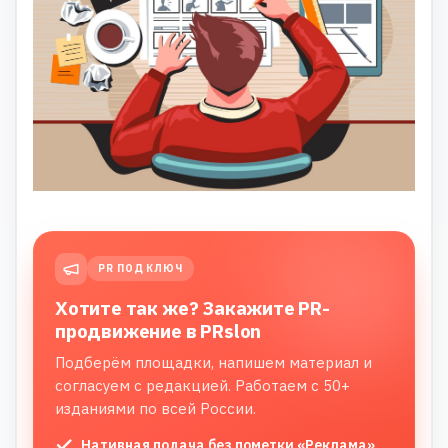
PR ПОД КЛЮЧ
Хотите так же? Закажите PR-
продвижение в PRslon
Подберём площадки, напишем материал и
согласуем с редакцией. Работаем с 50+
изданиями по всей России.
Нативная подача без пометки «Реклама»