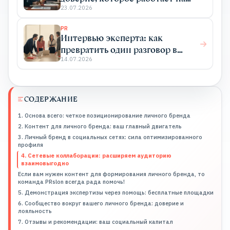
бизнес
23.07.2026
PR
Интервью эксперта: как
превратить один разговор в
системный PR
14.07.2026
СОДЕРЖАНИЕ
1. Основа всего: четкое позиционирование личного бренда
2. Контент для личного бренда: ваш главный двигатель
3. Личный бренд в социальных сетях: cила оптимизированного
профиля
4. Сетевые коллаборации: расширяем аудиторию
взаимовыгодно
Если вам нужен контент для формирования личного бренда, то
команда PRslon всегда рада помочь!
5. Демонстрация экспертизы через помощь: бесплатные площадки
6. Сообщество вокруг вашего личного бренда: доверие и
лояльность
7. Отзывы и рекомендации: ваш социальный капитал