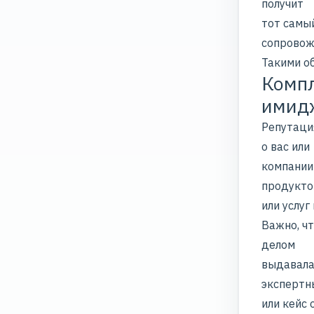
получит
тот самы
сопровож
Такими о
Компл
имид
Репутаци
о вас или
компании
продукто
или услуг 
Важно, ч
делом
выдавалас
экспертн
или кейс