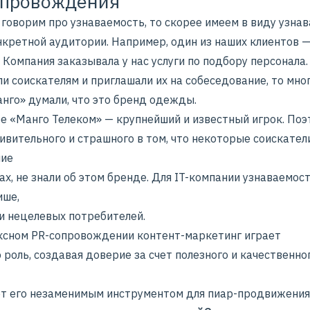
опровождения
 говорим про узнаваемость, то скорее имеем в виду узна
нкретной аудитории. Например, один из наших клиентов 
 Компания заказывала у нас услуги по подбору персонала.
и соискателям и приглашали их на собеседование, то мно
анго» думали, что это бренд одежды.
ре «Манго Телеком» — крупнейший и известный игрок. Поэ
ивительного и страшного в том, что некоторые соискатели
шие
х, не знали об этом бренде. Для IT-компании узнаваемос
ише
,
ди нецелевых потребителей.
ксном PR-сопровождении
контент-маркетинг
играет
роль, создавая доверие за счет полезного и качественно
ет его незаменимым инструментом для
пиар-продвижения