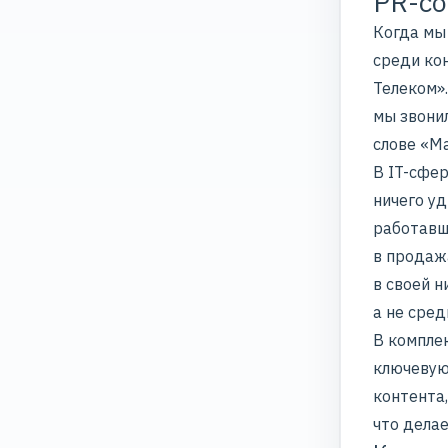
PR-с
Когда мы
среди ко
Телеком».
мы звонил
слове «М
В IT-сфе
ничего уд
работав
в продажа
в
своей н
а не сре
В компле
ключевую 
контента,
что дела