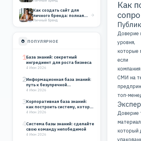
Личный бренд
(и как их…
Как п
Как создать сайт для
сопр
личного бренда: полная
Личный бренд
инструкция для старта
Публик
Доверие 
ПОПУЛЯРНОЕ
уровня,
которые 
1
База знаний: секретный
если
ингредиент для роста бизнеса
компания
4 Июн 2026
СМИ на т
2
Информационная база знаний:
путь к безупречной
предприн
организации
4 Июн 2026
топ-мене
3
Корпоративная база знаний:
Экспер
как построить систему, которая
будет работать на…
Доверие 
4 Июн 2026
материал
4
Система базы знаний: сделайте
свою команду непобедимой
который 
4 Июн 2026
упакован