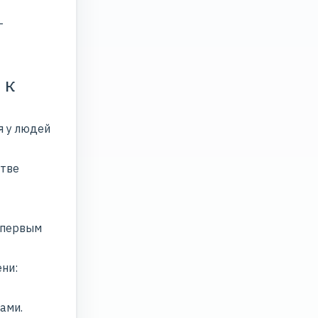
-
 к
я у людей
стве
 первым
ени:
ами.