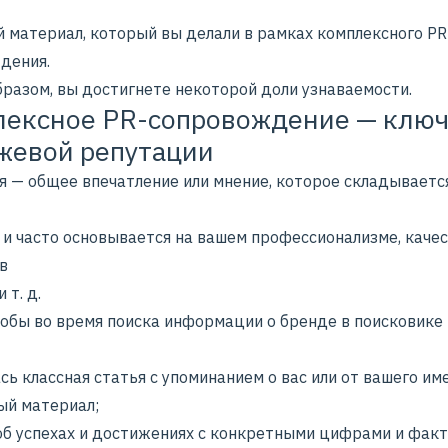
й материал, который вы делали в рамках комплексного PR
дения.
бразом, вы достигнете некоторой доли узнаваемости.
ексное PR-сопровождение — ключ
жевой репутации
я
— общее впечатление или мнение, которое складываетс
 и часто основывается на вашем профессионализме, каче
в
и т. д.
тобы во время поиска информации о бренде в поисковике
ь классная статья с упоминанием о вас или от вашего им
ый материал;
 об успехах и достижениях с конкретными цифрами и факт