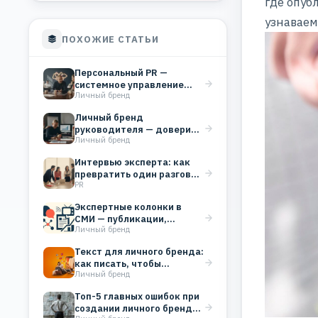
где опуб
узнаваем
ПОХОЖИЕ СТАТЬИ
Персональный PR —
системное управление
Личный бренд
репутацией эксперта для
роста дохода
Личный бренд
руководителя — доверие,
Личный бренд
которое работает на
бизнес
Интервью эксперта: как
превратить один разговор
PR
в системный PR
Экспертные колонки в
СМИ — публикации,
Личный бренд
которые строят
репутацию бизнеса
Текст для личного бренда:
как писать, чтобы
Личный бренд
вовлекать аудиторию
Топ-5 главных ошибок при
создании личного бренда