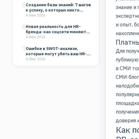
5
Создание базы знаний: 7 шагов
знание и 
к успеху, о которых никто…
экспертн
4 Июн 2026
и опыт, б
6
Новая реальность для HR-
бренда: как соцсети меняют
накопленн
восприятие компании
4 Июн 2026
Платны
7
Ошибки в SWOT-анализе,
Для полу
которые могут убить ваш HR-
публикую
бренд и бизнес
4 Июн 2026
в СМИ то
СМИ-блог
наподобие
популярн
площадка
получени
доверия 
Как п