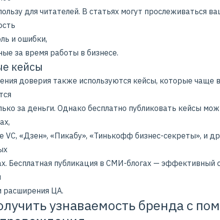
пользу для читателей. В статьях могут прослеживаться ва
ость
оль и
ошибки
,
ые за время работы в бизнесе.
е кейсы
чения доверия также используются кейсы, которые чаще 
тся
лько за деньги. Однако бесплатно публиковать кейсы мож
ах,
 VC, «Дзен», «Пикабу», «Тинькофф бизнес-секреты», и др
ых
х. Бесплатная публикация в СМИ-блогах — эффективный 
я
и расширения ЦА.
олучить узнаваемость бренда с п