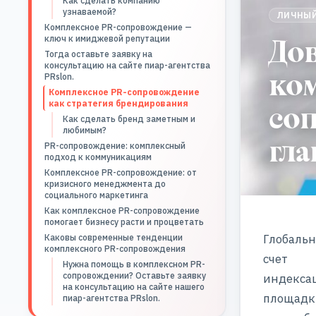
Как сделать компанию
узнаваемой?
ЛИЧНЫЙ
Комплексное PR-сопровождение —
Дов
ключ к имиджевой репутации
Тогда оставьте заявку на
консультацию на сайте пиар-агентства
ко
PRslon.
Комплексное PR-сопровождение
со
как стратегия брендирования
Как сделать бренд заметным и
любимым?
гла
PR-сопровождение: комплексный
подход к коммуникациям
Комплексное PR-сопровождение: от
кризисного менеджмента до
социального маркетинга
Как комплексное PR-сопровождение
помогает бизнесу расти и процветать
Глобальн
Каковы современные тенденции
комплексного PR-сопровождения
счет
Нужна помощь в комплексном PR-
сопровождении? Оставьте заявку
индексац
на консультацию на сайте нашего
площадк
пиар-агентства PRslon.