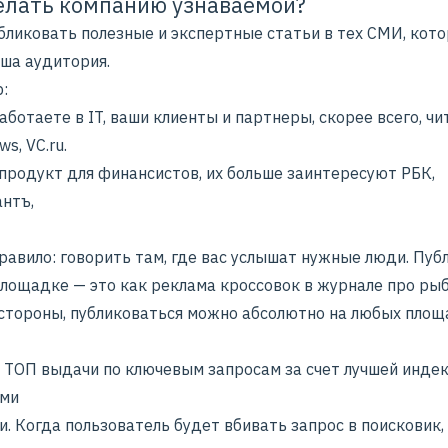
елать компанию узнаваемой?
бликовать полезные и
экспертные статьи
в тех СМИ, кот
аша аудитория.
:
аботаете в IT, ваши клиенты и партнеры, скорее всего, ч
s, VC.ru.
 продукт для финансистов, их больше заинтересуют РБК,
нтъ,
равило: говорить там, где вас услышат нужные люди. Пуб
площадке — это как реклама кроссовок в журнале про рыб
 стороны, публиковаться можно абсолютно на любых площ
в ТОП выдачи по ключевым запросам за счет лучшей инде
ыми
. Когда пользователь будет вбивать запрос в поисковик,