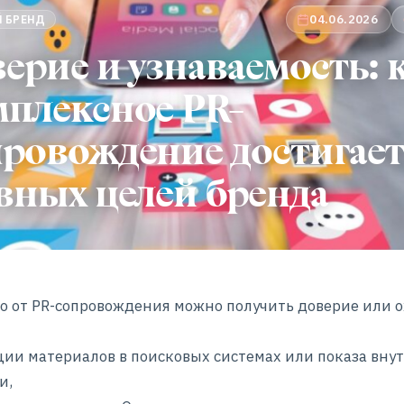
04.06.2026
 БРЕНД
ерие и узнаваемость: 
мплексное PR-
провождение достигает
вных целей бренда
о от PR-сопровождения можно получить доверие или о
ии материалов в поисковых системах или показа вну
и,