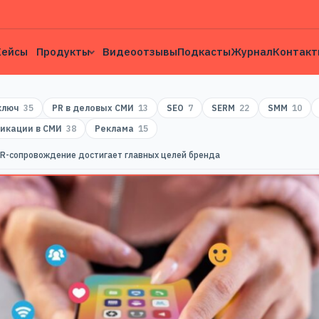
Кейсы
Продукты
Видеоотзывы
Подкасты
Журнал
Контакт
 ключ
35
PR в деловых СМИ
13
SEO
7
SERM
22
SMM
10
икации в СМИ
38
Реклама
15
PR-сопровождение достигает главных целей бренда