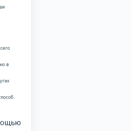
ши
всего
но в
угих
способ
омощью