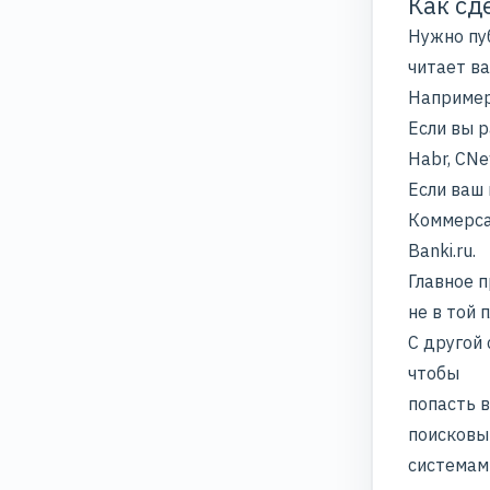
Как сд
Нужно пу
читает в
Например
Если вы р
Habr, CNew
Если ваш
Коммерса
Banki.ru.
Главное п
не в той 
С другой
чтобы
попасть 
поисков
системами