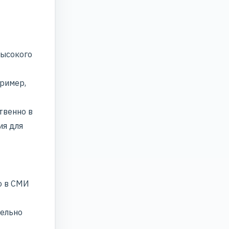
высокого
ример,
твенно в
ия для
о в СМИ
тельно