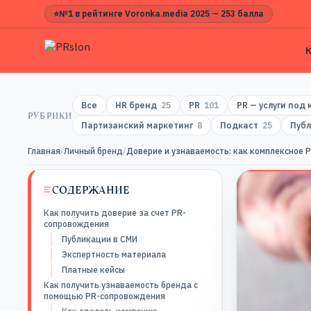
⭐
№1 в рейтинге Voronka.media 2025 — 253 балла
Все
HR бренд
25
PR
101
PR — услуги под
РУБРИКИ
Партизанский маркетинг
8
Подкаст
25
Публ
Главная
/
Личный бренд
/
Доверие и узнаваемость: как комплексное 
СОДЕРЖАНИЕ
Как получить доверие за счет PR-
сопровождения
Публикации в СМИ
Экспертность материала
Платные кейсы
Как получить узнаваемость бренда с
помощью PR-сопровождения