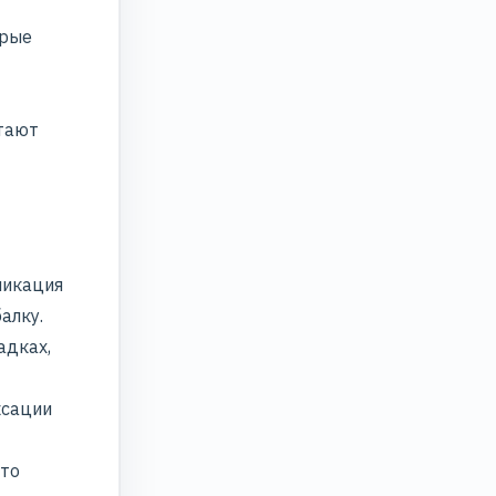
орые
итают
ликация
алку.
адках,
ксации
 то