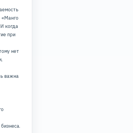
ваемость
— «Манго
 И когда
гие при
тому нет
,
ть важна
го
 бизнеса
.