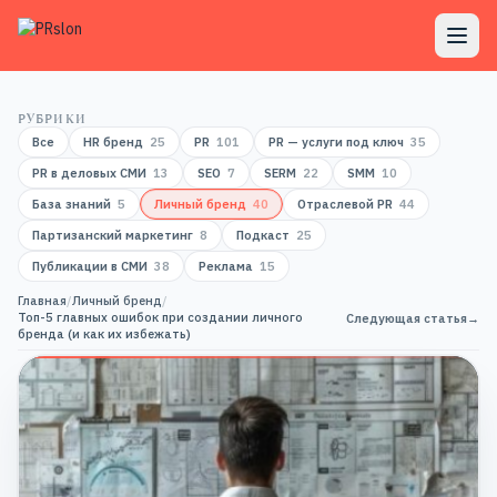
РУБРИКИ
Все
HR бренд
25
PR
101
PR — услуги под ключ
35
PR в деловых СМИ
13
SEO
7
SERM
22
SMM
10
База знаний
5
Личный бренд
40
Отраслевой PR
44
Партизанский маркетинг
8
Подкаст
25
Публикации в СМИ
38
Реклама
15
Главная
/
Личный бренд
/
Топ-5 главных ошибок при создании личного
Следующая статья
→
бренда (и как их избежать)