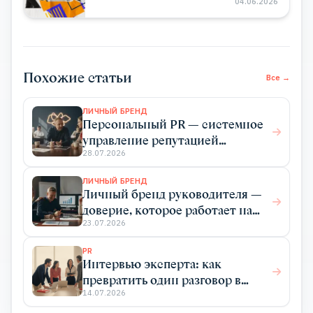
04.06.2026
Похожие статьи
Все →
ЛИЧНЫЙ БРЕНД
Персональный PR — системное
управление репутацией
эксперта для роста дохода
28.07.2026
ЛИЧНЫЙ БРЕНД
Личный бренд руководителя —
доверие, которое работает на
бизнес
23.07.2026
PR
Интервью эксперта: как
превратить один разговор в
системный PR
14.07.2026