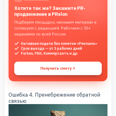
Хотите так же? Закажите PR-
продвижение в PRslon
Подберём площадки, напишем материал и
согласуем с редакцией. Работаем с 50+
изданиями по всей России.
Нативная подача без пометки «Реклама»
Срок выхода — от 3 рабочих дней
Forbes, РБК, Коммерсантъ и др.
Получить смету
Ошибка 4. Пренебрежение обратной
связью