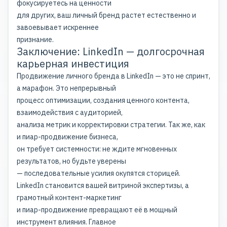
фокусируетесь на ценности
для других, ваш личный бренд растет естественно и
завоевывает искреннее
признание.
Заключение: LinkedIn — долгосрочная
карьерная инвестиция
Продвижение личного бренда в LinkedIn — это не спринт,
а марафон. Это непрерывный
процесс оптимизации, создания ценного контента,
взаимодействия с аудиторией,
анализа метрик и корректировки стратегии. Так же, как
и
пиар-продвижение бизнеса
,
он требует системности: не ждите мгновенных
результатов, но будьте уверены
— последовательные усилия окупятся сторицей.
LinkedIn становится вашей витриной экспертизы, а
грамотный контент-маркетинг
и пиар-продвижение превращают её в мощный
инструмент влияния. Главное