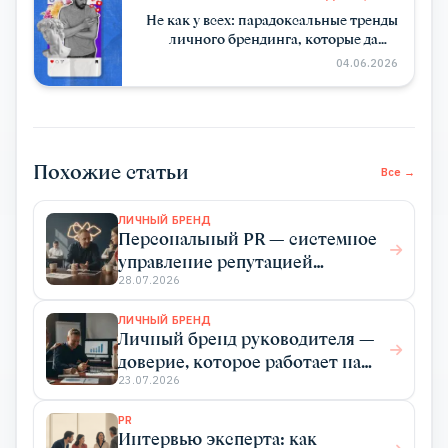
Не как у всех: парадоксальные тренды
личного брендинга, которые дают
результат
04.06.2026
Похожие статьи
Все →
ЛИЧНЫЙ БРЕНД
Персональный PR — системное
управление репутацией
эксперта для роста дохода
28.07.2026
ЛИЧНЫЙ БРЕНД
Личный бренд руководителя —
доверие, которое работает на
бизнес
23.07.2026
PR
Интервью эксперта: как