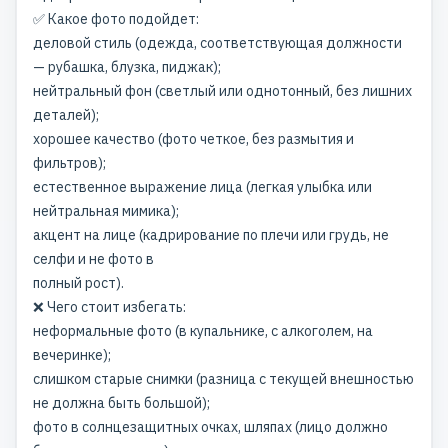
✅ Какое фото подойдет:
деловой стиль (одежда, соответствующая должности
— рубашка, блузка, пиджак);
нейтральный фон (светлый или однотонный, без лишних
деталей);
хорошее качество (фото четкое, без размытия и
фильтров);
естественное выражение лица (легкая улыбка или
нейтральная мимика);
акцент на лице (кадрирование по плечи или грудь, не
селфи и не фото в
полный рост).
❌ Чего стоит избегать:
неформальные фото (в купальнике, с алкоголем, на
вечеринке);
слишком старые снимки (разница с текущей внешностью
не должна быть большой);
фото в солнцезащитных очках, шляпах (лицо должно