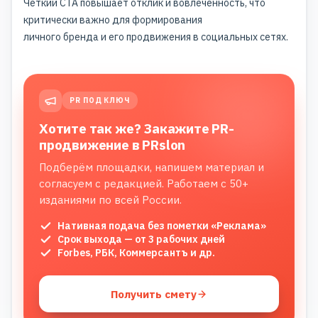
Четкий CTA повышает отклик и вовлеченность, что
критически важно для формирования
личного бренда и его
продвижения в социальных сетях
.
PR ПОД КЛЮЧ
Хотите так же? Закажите PR-
продвижение в PRslon
Подберём площадки, напишем материал и
согласуем с редакцией. Работаем с 50+
изданиями по всей России.
Нативная подача без пометки «Реклама»
Срок выхода — от 3 рабочих дней
Forbes, РБК, Коммерсантъ и др.
Получить смету