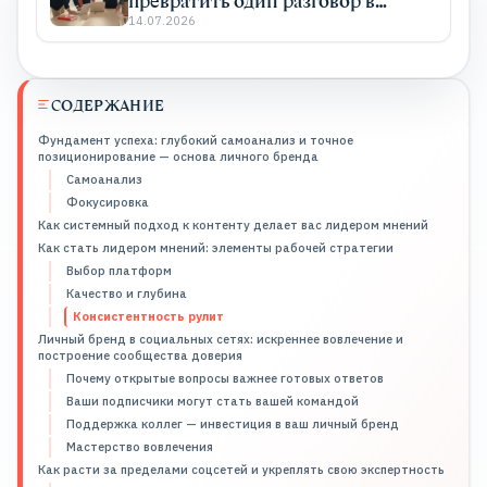
превратить один разговор в
системный PR
14.07.2026
СОДЕРЖАНИЕ
Фундамент успеха: глубокий самоанализ и точное
позиционирование — основа личного бренда
Самоанализ
Фокусировка
Как системный подход к контенту делает вас лидером мнений
Как стать лидером мнений: элементы рабочей стратегии
Выбор платформ
Качество и глубина
Консистентность рулит
Личный бренд в социальных сетях: искреннее вовлечение и
построение сообщества доверия
Почему открытые вопросы важнее готовых ответов
Ваши подписчики могут стать вашей командой
Поддержка коллег — инвестиция в ваш личный бренд
Мастерство вовлечения
Как расти за пределами соцсетей и укреплять свою экспертность