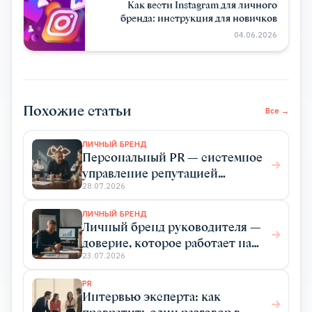
Как вести Instagram для личного
бренда: инструкция для новичков
04.06.2026
Похожие статьи
Все →
ЛИЧНЫЙ БРЕНД
Персональный PR — системное
управление репутацией
эксперта для роста дохода
28.07.2026
ЛИЧНЫЙ БРЕНД
Личный бренд руководителя —
доверие, которое работает на
бизнес
23.07.2026
PR
Интервью эксперта: как