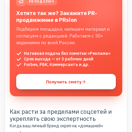
PR ПОД КЛЮЧ
Хотите так же? Закажите PR-
продвижение в PRslon
Подберём площадки, напишем материал и
согласуем с редакцией. Работаем с 50+
изданиями по всей России.
Нативная подача без пометки «Реклама»
Срок выхода — от 3 рабочих дней
Forbes, РБК, Коммерсантъ и др.
Получить смету
Как расти за пределами соцсетей и
укреплять свою экспертность
Когда ваш личный бренд окреп на «домашней»