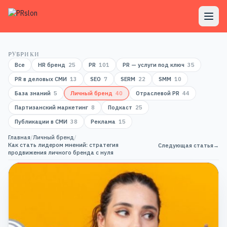
РУБРИКИ
Все
HR бренд
25
PR
101
PR — услуги под ключ
35
PR в деловых СМИ
13
SEO
7
SERM
22
SMM
10
База знаний
5
Личный бренд
40
Отраслевой PR
44
Партизанский маркетинг
8
Подкаст
25
Публикации в СМИ
38
Реклама
15
Главная
/
Личный бренд
/
Как стать лидером мнений: стратегия
Следующая статья
→
продвижения личного бренда с нуля