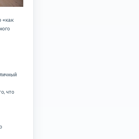
о «как
ного
 личный
о, что
о