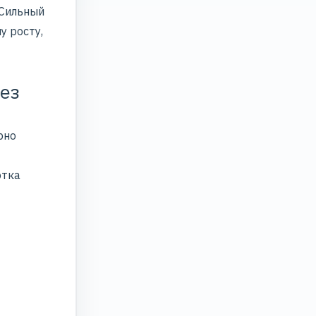
 Сильный
у росту,
без
рно
отка