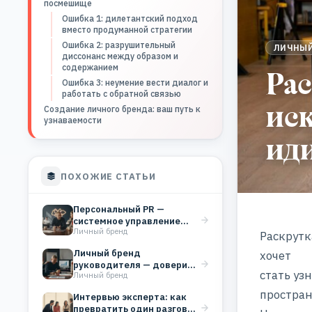
посмешище
Ошибка 1: дилетантский подход
вместо продуманной стратегии
Ошибка 2: разрушительный
ЛИЧНЫЙ
диссонанс между образом и
содержанием
Рас
Ошибка 3: неумение вести диалог и
работать с обратной связью
иск
Создание личного бренда: ваш путь к
узнаваемости
иди
ПОХОЖИЕ СТАТЬИ
Персональный PR —
системное управление
Личный бренд
репутацией эксперта для
Раскрутк
роста дохода
Личный бренд
хочет
руководителя — доверие,
стать уз
Личный бренд
которое работает на
бизнес
простран
Интервью эксперта: как
превратить один разговор