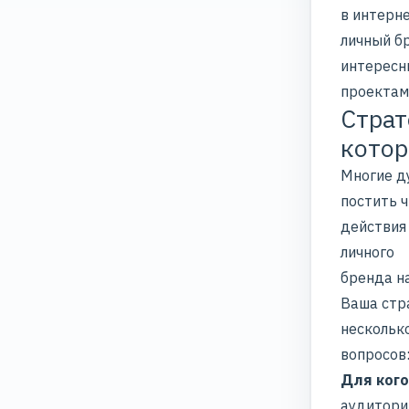
в интерн
личный б
интерес
проектам 
Страт
котор
Многие д
постить ч
действия
личного
бренда на
Ваша стр
нескольк
вопросов
Для кого
аудитори