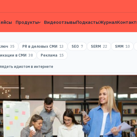
Кейсы
Продукты
Видеоотзывы
Подкасты
Журнал
Контакт
 ключ
35
PR в деловых СМИ
13
SEO
7
SERM
22
SMM
10
икации в СМИ
38
Реклама
15
глядеть идиотом в интернете