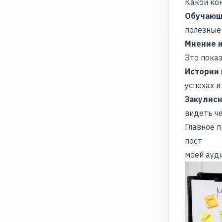
Какой ко
Обучающ
полезные
Мнение и
Это пока
Истории 
успехах и
Закулисн
видеть ч
Главное п
пост
моей ауди