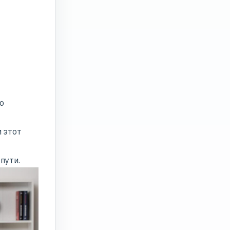
о
и этот
пути.