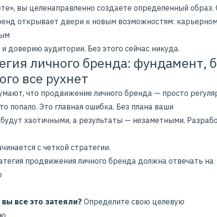
ете», вы целенаправленно создаете определенный образ.
ренд открывает двери к новым возможностям: карьерном
ным
и доверию аудитории. Без этого сейчас никуда.
егия личного бренда: фундамент, 
ого все рухнет
умают, что
продвижение личного бренда
— просто регуля
то попало. Это главная ошибка. Без плана ваши
 будут хаотичными, а результаты — незаметными. Разраб
чинается с четкой стратегии.
атегия продвижения личного бренда должна отвечать на
о
:
 вы все это затеяли?
Определите свою целевую
ю.