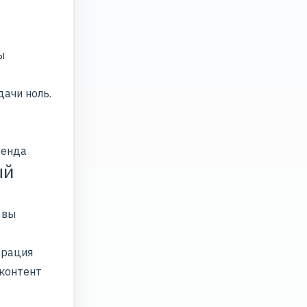
ы
дачи ноль.
ренда
ый
 вы
трация
 контент