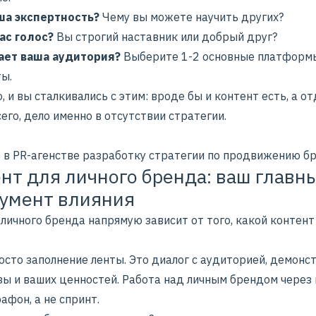
ша экспертность?
Чему вы можете научить других?
вас голос?
Вы строгий наставник или добрый друг?
ает ваша аудитория?
Выберите 1-2 основные платформ
ты.
 и вы сталкивались с этим: вроде бы и контент есть, а от
его, дело именно в отсутствии стратегии.
 в PR-агенстве разработку стратегии по продвижению б
нт для личного бренда: ваш главн
умент влияния
личного бренда напрямую зависит от того, какой контент
осто заполнение ленты. Это диалог с аудиторией, демонс
зы и ваших ценностей. Работа над личным брендом через
афон, а не спринт.