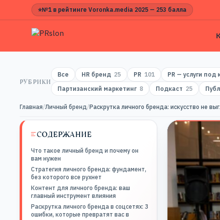
⭐
№1 в рейтинге Voronka.media 2025 — 253 балла
Все
HR бренд
25
PR
101
PR — услуги под
РУБРИКИ
Партизанский маркетинг
8
Подкаст
25
Публ
Главная
/
Личный бренд
/
Раскрутка личного бренда: искусство не вы
СОДЕРЖАНИЕ
Что такое личный бренд и почему он
вам нужен
Стратегия личного бренда: фундамент,
без которого все рухнет
Контент для личного бренда: ваш
главный инструмент влияния
Раскрутка личного бренда в соцсетях: 3
ошибки, которые превратят вас в