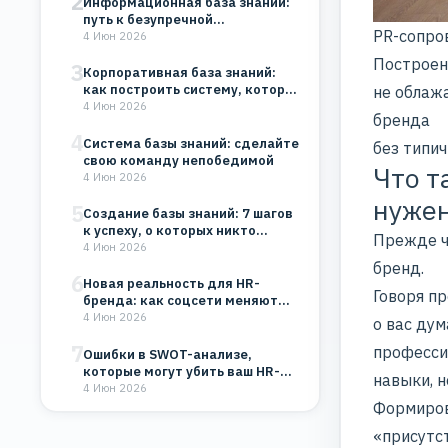
2
Информационная база знаний:
путь к безупречной
PR-сопро
организации
4 Июн 2026
Построени
3
Корпоративная база знаний:
как построить систему, которая
не облажа
будет работать на…
4 Июн 2026
бренда
4
Система базы знаний: сделайте
без типи
свою команду непобедимой
Что т
4 Июн 2026
нуже
5
Создание базы знаний: 7 шагов
к успеху, о которых никто…
Прежде ч
4 Июн 2026
бренд.
6
Новая реальность для HR-
Говоря пр
бренда: как соцсети меняют
восприятие компании
4 Июн 2026
о вас дум
7
професси
Ошибки в SWOT-анализе,
которые могут убить ваш HR-
навыки, н
бренд и бизнес
4 Июн 2026
Формиров
«присутс