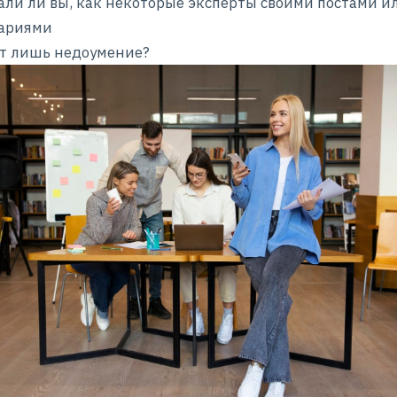
али ли вы, как некоторые эксперты своими постами и
ариями
т лишь недоумение?