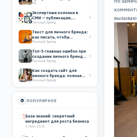
Но замеч
PR
в системный PR
коммент
Экспертные колонки в
вызываю
СМИ — публикации,
Личный бренд
которые строят
репутацию бизнеса
Текст для личного бренда:
как писать, чтобы
Личный бренд
вовлекать аудиторию
Топ-5 главных ошибок при
создании личного бренда
Личный бренд
(и как их…
Как создать сайт для
личного бренда: полная
Личный бренд
инструкция для старта
ПОПУЛЯРНОЕ
1
База знаний: секретный
ингредиент для роста бизнеса
4 Июн 2026