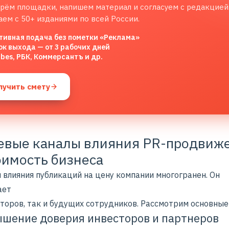
рём площадки, напишем материал и согласуем с редакцией
аем с 50+ изданиями по всей России.
тивная подача без пометки «Реклама»
ок выхода — от 3 рабочих дней
rbes, РБК, Коммерсантъ и др.
лучить смету
евые каналы влияния PR-продвиж
оимость бизнеса
 влияния публикаций на цену компании многогранен. Он
ает
сторов, так и будущих сотрудников. Рассмотрим основные
ышение доверия инвесторов и партнеров