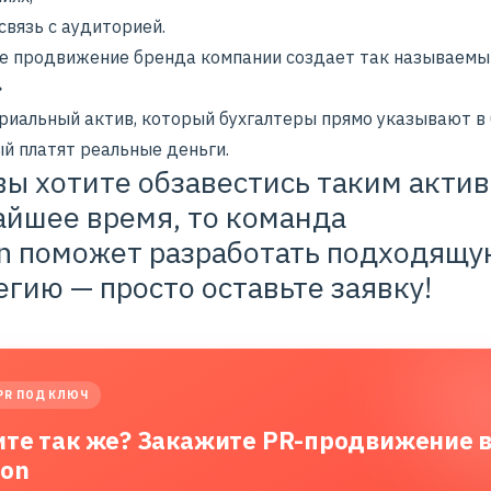
связь с аудиторией.
е продвижение бренда компании создает так называемы
»
риальный актив, который бухгалтеры прямо указывают в 
ый платят реальные деньги.
вы хотите обзавестись таким актив
йшее время, то команда
n поможет разработать подходящу
егию — просто оставьте заявку!
PR ПОД КЛЮЧ
ите так же? Закажите PR-продвижение 
lon