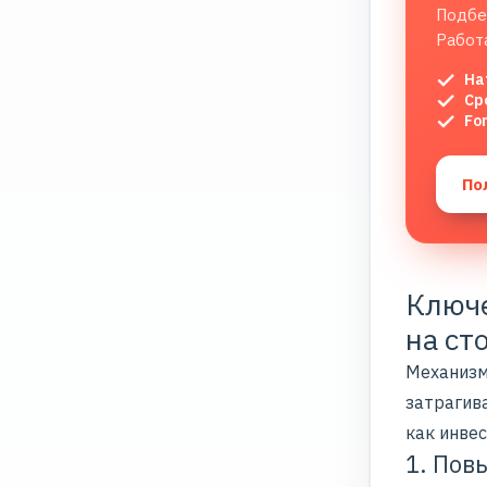
Подбе
Работ
На
Ср
Fo
По
Ключ
на ст
Механизм
затрагив
как инве
1. Пов