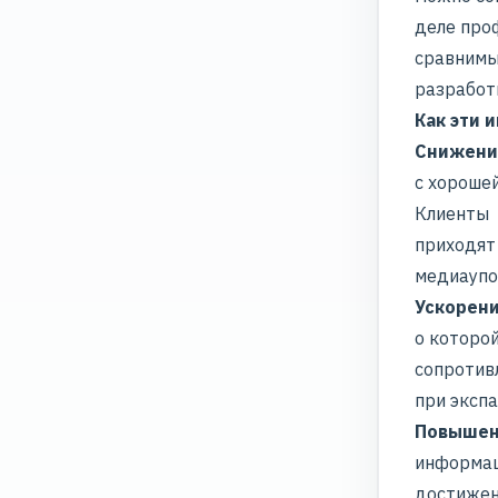
деле про
сравнимы
разработ
Как эти 
Снижени
с хорошей
Клиенты
приходят
медиаупо
Ускорени
о которо
сопротив
при экспа
Повышен
информац
достижен