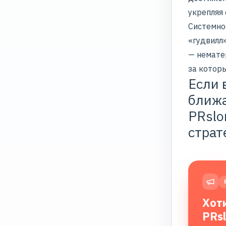
укрепляя 
Системно
«гудвилл
— немате
за котор
Если 
ближа
PRslo
страт
Хот
PRs