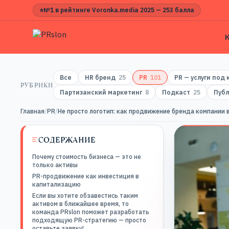
⭐
№1 в рейтинге Voronka.media 2025 — 253 балла
Все
HR бренд
25
PR
101
PR — услуги под
РУБРИКИ
Партизанский маркетинг
8
Подкаст
25
Публ
Главная
/
PR
/
Не просто логотип: как продвижение бренда компании 
СОДЕРЖАНИЕ
Почему стоимость бизнеса — это не
только активы
PR-продвижение как инвестиция в
капитализацию
Если вы хотите обзавестись таким
активом в ближайшее время, то
команда PRslon поможет разработать
подходящую PR-стратегию — просто
оставьте заявку!