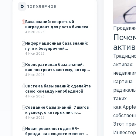
ПОПУЛЯРНОЕ
1
База знаний: секретный
ингредиент для роста бизнеса
Продвиже
4 Июн 2026
Почем
2
Информационная база знаний:
акти
путь к безупречной
организации
4 Июн 2026
Традицио
3
активах:
Корпоративная база знаний:
как построить систему, которая
недвижим
будет работать на…
4 Июн 2026
картина
4
Система базы знаний: сделайте
радикаль
свою команду непобедимой
4 Июн 2026
таких
5
как Apple
Создание базы знаний: 7 шагов
к успеху, о которых никто…
собствен
4 Июн 2026
Этот трен
6
Новая реальность для HR-
Инвесторы
бренда: как соцсети меняют