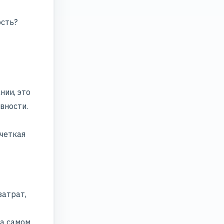
ость?
нии, это
вности.
 четкая
затрат,
На самом