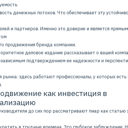
уемость
вость денежных потоков. Что обеспечивает эту устойчив
елей и партнеров. Именно это доверие и является прямым
том
го
продвижения бренда компании
.
торитетное деловое издание рассказывает о вашей компа
езависимым подтверждением ее надежности и перспекти
я рынка: здесь работают профессионалы, у которых есть
.
одвижение как инвестиция в
тализацию
уководители до сих пор рассматривают пиар как статью 
кратить в трудные времена. Это глубокое заблуждение. 