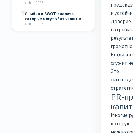
восприятие компании
4 Июн 2026
предсказ
7
и устойчи
Ошибки в SWOT-анализе,
которые могут убить ваш HR-
Доверие
бренд и бизнес
4 Июн 2026
потребит
результа
грамотно
Когда ав
служит н
Это
сигнал дл
стратегия
PR-пр
капи
Многие р
которую
можно со