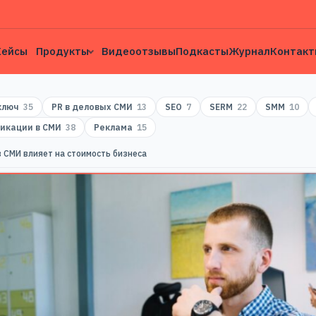
Кейсы
Продукты
Видеоотзывы
Подкасты
Журнал
Контакт
 ключ
35
PR в деловых СМИ
13
SEO
7
SERM
22
SMM
10
икации в СМИ
38
Реклама
15
в СМИ влияет на стоимость бизнеса