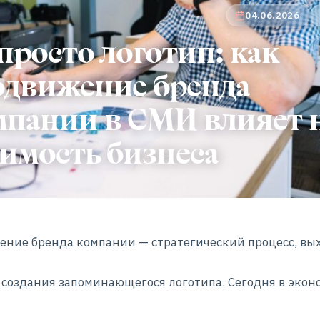
04.06.2026
просто логотип: как
одвижение бренда
мпании в СМИ влияет 
имость бизнеса
ение бренда компании — стратегический процесс, в
 создания запоминающегося логотипа. Сегодня в экон