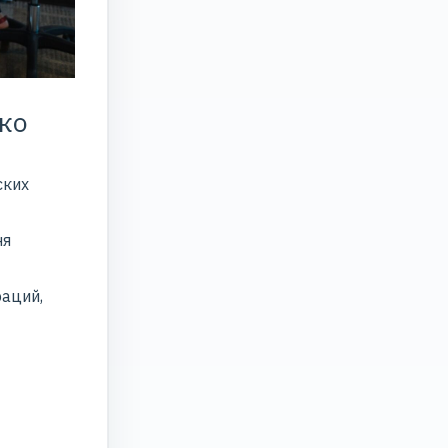
ько
ских
ня
раций,