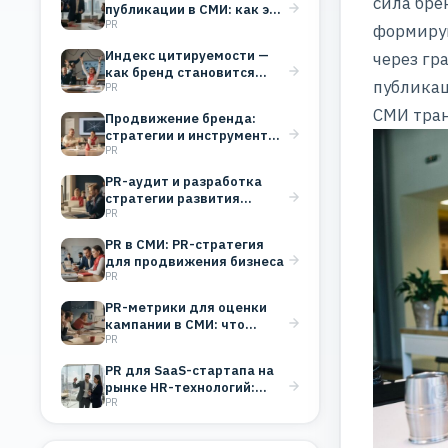
сила бре
публикации в СМИ: как это
PR
работает и…
формиру
Индекс цитируемости —
через гр
как бренд становится
публика
PR
голосом, который
цитируют
СМИ тра
Продвижение бренда:
стратегии и инструменты
PR
для любой отрасли
PR-аудит и разработка
стратегии развития
PR
бизнеса
PR в СМИ: PR-стратегия
для продвижения бизнеса
PR
PR-метрики для оценки
кампании в СМИ: что
PR
измерять и зачем
PR для SaaS-стартапа на
рынке HR-технологий:
PR
стратегия формирования
доверия B2B-клиентов