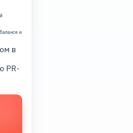
й
балансе и
ом в
ю PR-
в