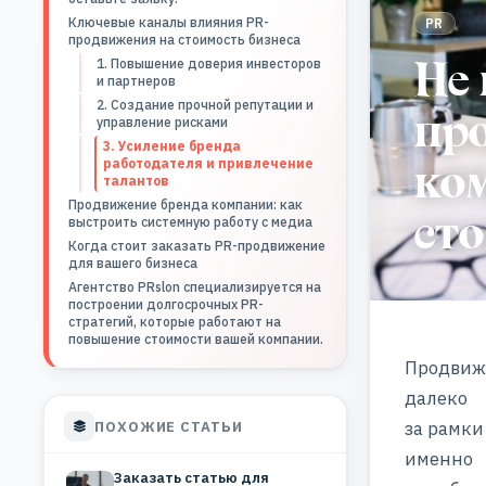
Ключевые каналы влияния PR-
PR
продвижения на стоимость бизнеса
Не 
1. Повышение доверия инвесторов
и партнеров
2. Создание прочной репутации и
пр
управление рисками
3. Усиление бренда
ко
работодателя и привлечение
талантов
Продвижение бренда компании: как
сто
выстроить системную работу с медиа
Когда стоит заказать PR-продвижение
для вашего бизнеса
Агентство PRslon специализируется на
построении долгосрочных PR-
стратегий, которые работают на
повышение стоимости вашей компании.
Продвиж
далеко
за рамки
ПОХОЖИЕ СТАТЬИ
именно
Заказать статью для