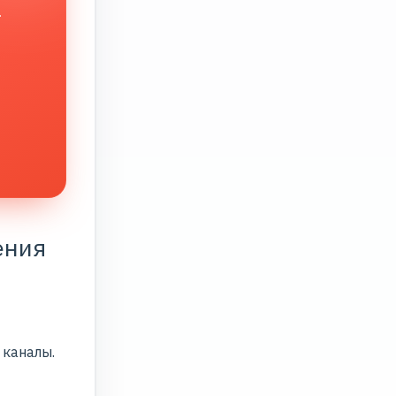
.
ения
 каналы.