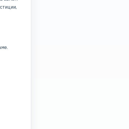
стиции,
аме.