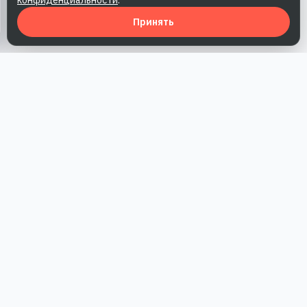
конфиденциальности
.
Принять
Наша работа — повысить доверие к бренду, получить охваты
и альтернативные точки касания и за счет этого улучшить
конверсии в продажи.
*Акция действует при условии приобретения одного из
действующих тарифов компании
РАЗДЕЛЫ