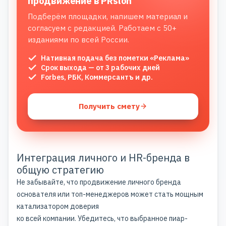
продвижение в PRslon
Подберём площадки, напишем материал и
согласуем с редакцией. Работаем с 50+
изданиями по всей России.
Нативная подача без пометки «Реклама»
Срок выхода — от 3 рабочих дней
Forbes, РБК, Коммерсантъ и др.
Получить смету
Интеграция личного и HR-бренда в
общую стратегию
Не забывайте, что
продвижение личного бренда
основателя или топ-менеджеров может стать мощным
катализатором доверия
ко всей компании. Убедитесь, что выбранное пиар-