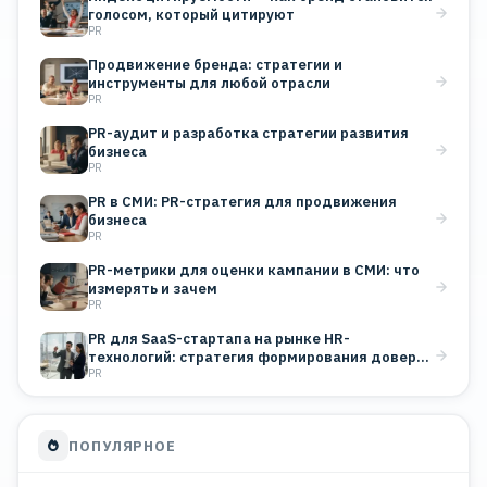
голосом, который цитируют
PR
Продвижение бренда: стратегии и
инструменты для любой отрасли
PR
PR-аудит и разработка стратегии развития
бизнеса
PR
PR в СМИ: PR-стратегия для продвижения
бизнеса
PR
PR-метрики для оценки кампании в СМИ: что
измерять и зачем
PR
PR для SaaS-стартапа на рынке HR-
технологий: стратегия формирования доверия
PR
B2B-клиентов
ПОПУЛЯРНОЕ