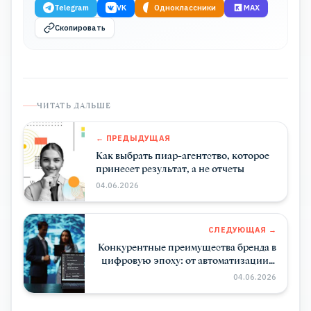
Telegram
VK
Одноклассники
MAX
Скопировать
ЧИТАТЬ ДАЛЬШЕ
← ПРЕДЫДУЩАЯ
Как выбрать пиар-агентство, которое
принесет результат, а не отчеты
04.06.2026
СЛЕДУЮЩАЯ →
Конкурентные преимущества бренда в
цифровую эпоху: от автоматизации к
искусственному интеллекту
04.06.2026