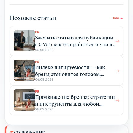
Похожие статьи
Все →
PR
Заказать статью для публикации
в СМИ: как это работает и что вы
получаете
06.08.2026
PR
Индекс цитируемости — как
бренд становится голосом,
который цитируют
06.08.2026
PR
Продвижение бренда: стратегии
и инструменты для любой
отрасли
28.07.2026
СОДЕРЖАНИЕ