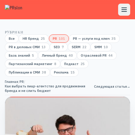
РУБРИКИ
Все
HR бренд
25
PR
101
PR — услуги под ключ
35
PR в деловых СМИ
13
SEO
7
SERM
22
SMM
10
База знаний
5
Личный бренд
40
Отраслевой PR
44
Партизанский маркетинг
8
Подкаст
25
Публикации в СМИ
38
Реклама
15
Главная
/
PR
/
Как выбрать пиар-агентство для продвижения
Следующая статья
→
бренда и не слить бюджет