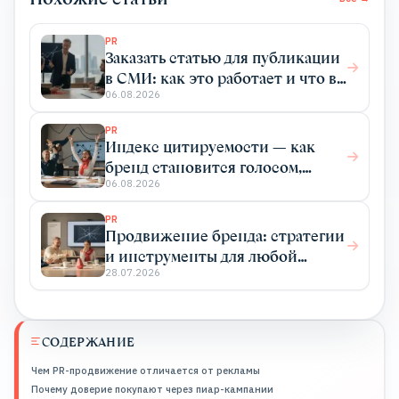
PR
Заказать статью для публикации
в СМИ: как это работает и что вы
получаете
06.08.2026
PR
Индекс цитируемости — как
бренд становится голосом,
который цитируют
06.08.2026
PR
Продвижение бренда: стратегии
и инструменты для любой
отрасли
28.07.2026
СОДЕРЖАНИЕ
Чем PR-продвижение отличается от рекламы
Почему доверие покупают через пиар-кампании