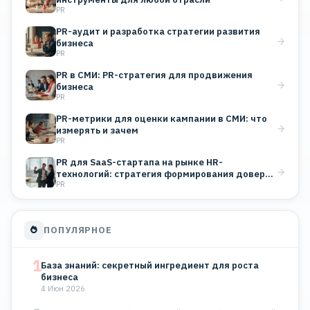
PR
PR-аудит и разработка стратегии развития
бизнеса
PR
PR в СМИ: PR-стратегия для продвижения
бизнеса
PR
PR-метрики для оценки кампании в СМИ: что
измерять и зачем
PR
PR для SaaS-стартапа на рынке HR-
технологий: стратегия формирования доверия
PR
B2B-клиентов
ПОПУЛЯРНОЕ
1
База знаний: секретный ингредиент для роста
бизнеса
4 Июн 2026