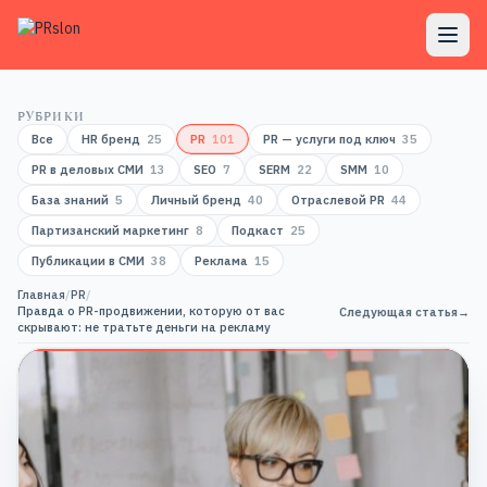
РУБРИКИ
Все
HR бренд
25
PR
101
PR — услуги под ключ
35
PR в деловых СМИ
13
SEO
7
SERM
22
SMM
10
База знаний
5
Личный бренд
40
Отраслевой PR
44
Партизанский маркетинг
8
Подкаст
25
Публикации в СМИ
38
Реклама
15
Главная
/
PR
/
Правда о PR-продвижении, которую от вас
Следующая статья
→
скрывают: не тратьте деньги на рекламу