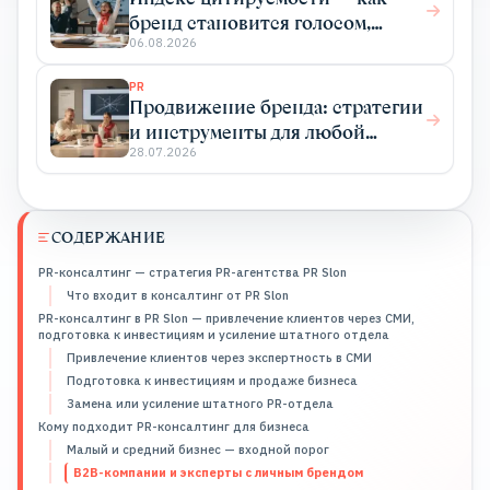
бренд становится голосом,
который цитируют
06.08.2026
PR
Продвижение бренда: стратегии
и инструменты для любой
отрасли
28.07.2026
СОДЕРЖАНИЕ
PR-консалтинг — стратегия PR-агентства PR Slon
Что входит в консалтинг от PR Slon
PR-консалтинг в PR Slon — привлечение клиентов через СМИ,
подготовка к инвестициям и усиление штатного отдела
Привлечение клиентов через экспертность в СМИ
Подготовка к инвестициям и продаже бизнеса
Замена или усиление штатного PR-отдела
Кому подходит PR-консалтинг для бизнеса
Малый и средний бизнес — входной порог
B2B-компании и эксперты с личным брендом