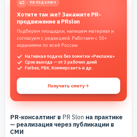
PR ПОД КЛЮЧ
Хотите так же? Закажите PR-
продвижение в PRslon
Подберём площадки, напишем материал и
согласуем с редакцией. Работаем с 50+
изданиями по всей России.
Нативная подача без пометки «Реклама»
Срок выхода — от 3 рабочих дней
Forbes, РБК, Коммерсантъ и др.
Получить смету
PR-консалтинг в
PR Slon
на практике
— реализация через публикации в
СМИ