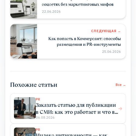
соцсетях без маркетинговых мифов
22.06.2026
СЛЕДУЮЩАЯ →
Как попасть в Коммерсант: способы
размещения и PR-инструменты
25.06.2026
Похожие статьи
Все →
PR
Заказать статью для публикации
в СМИ: как это работает и что вы
получаете
06.08.2026
PR
Индекс цитируемости — как