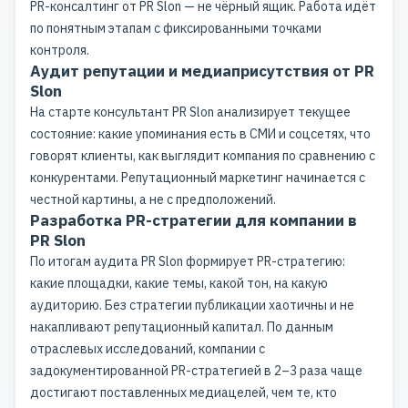
PR-консалтинг от PR Slon — не чёрный ящик. Работа идёт
по понятным этапам с фиксированными точками
контроля.
Аудит репутации и медиаприсутствия от PR
Slon
На старте консультант PR Slon анализирует текущее
состояние: какие упоминания есть в СМИ и соцсетях, что
говорят клиенты, как выглядит компания по сравнению с
конкурентами. Репутационный маркетинг начинается с
честной картины, а не с предположений.
Разработка PR-стратегии для компании в
PR Slon
По итогам аудита PR Slon формирует PR-стратегию:
какие площадки, какие темы, какой тон, на какую
аудиторию. Без стратегии публикации хаотичны и не
накапливают репутационный капитал. По данным
отраслевых исследований, компании с
задокументированной PR-стратегией в 2–3 раза чаще
достигают поставленных медиацелей, чем те, кто