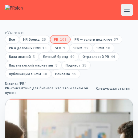
РУБРИКИ
Все
HR бренд
25
PR
101
PR — услуги под ключ
37
PR в деловых СМИ
13
SEO
7
SERM
22
SMM
10
База знаний
5
Личный бренд
40
Отраслевой PR
44
Партизанский маркетинг
8
Подкаст
25
Публикации в СМИ
38
Реклама
15
Главная
/
PR
/
PR-консалтинг для бизнеса: что это и зачем он
Следующая статья
→
нужен