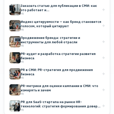
Заказать статью для публикации в СМИ: как
это работает и…
PR
Индекс цитируемости — как бренд становится
голосом, который цитируют
PR
Продвижение бренда: стратегии и
инструменты для любой отрасли
PR
PR-аудит и разработка стратегии развития
бизнеса
PR
PR в СМИ: PR-стратегия для продвижения
бизнеса
PR
PR-метрики для оценки кампании в СМИ: что
измерять и зачем
PR
PR для SaaS-стартапа на рынке HR-
технологий: стратегия формирования доверия
PR
B2B-клиентов