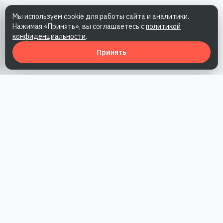
Мы используем cookie для работы сайта и аналитики.
Нажимая «Принять», вы соглашаетесь с
политикой
конфиденциальности
.
Принять
Наша работа — повысить доверие к бренду, получить охваты
и альтернативные точки касания и за счет этого улучшить
конверсии в продажи.
*Акция действует при условии приобретения одного из