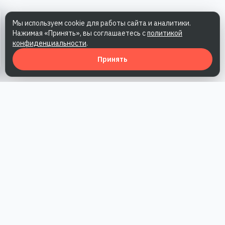
Мы используем cookie для работы сайта и аналитики.
Нажимая «Принять», вы соглашаетесь с
политикой
конфиденциальности
.
Принять
Наша работа — повысить доверие к бренду, получить охваты
и альтернативные точки касания и за счет этого улучшить
конверсии в продажи.