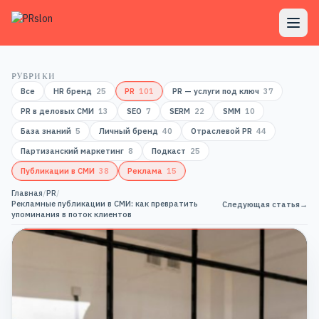
РУБРИКИ
Все
HR бренд
25
PR
101
PR — услуги под ключ
37
PR в деловых СМИ
13
SEO
7
SERM
22
SMM
10
База знаний
5
Личный бренд
40
Отраслевой PR
44
Партизанский маркетинг
8
Подкаст
25
Публикации в СМИ
38
Реклама
15
Главная
/
PR
/
Рекламные публикации в СМИ: как превратить
Следующая статья
→
упоминания в поток клиентов