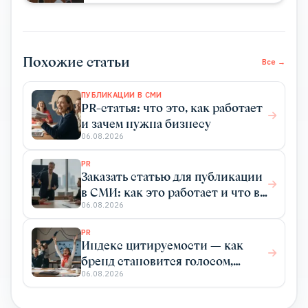
Похожие статьи
Все →
ПУБЛИКАЦИИ В СМИ
PR-статья: что это, как работает
и зачем нужна бизнесу
06.08.2026
PR
Заказать статью для публикации
в СМИ: как это работает и что вы
получаете
06.08.2026
PR
Индекс цитируемости — как
бренд становится голосом,
который цитируют
06.08.2026