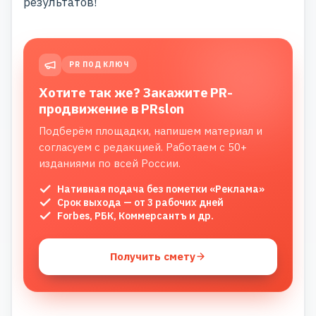
результатов!
PR ПОД КЛЮЧ
Хотите так же? Закажите PR-
продвижение в PRslon
Подберём площадки, напишем материал и
согласуем с редакцией. Работаем с 50+
изданиями по всей России.
Нативная подача без пометки «Реклама»
Срок выхода — от 3 рабочих дней
Forbes, РБК, Коммерсантъ и др.
Получить смету