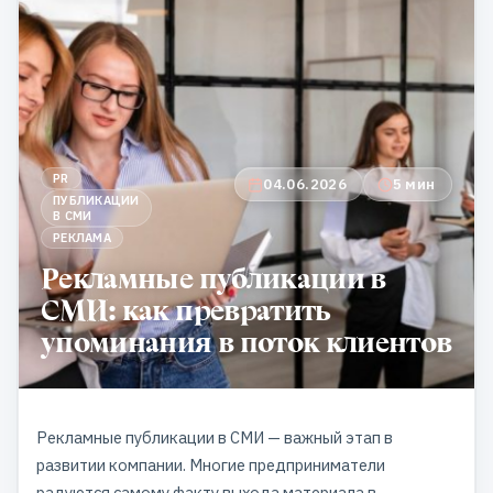
PR
04.06.2026
5 мин
ПУБЛИКАЦИИ
В СМИ
РЕКЛАМА
Рекламные публикации в
СМИ: как превратить
упоминания в поток клиентов
Рекламные публикации в СМИ — важный этап в
развитии компании. Многие предприниматели
радуются самому факту выхода материала в