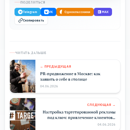
ПОДЕЛИТЬСЯ
Telegram
VK
Одноклассники
MAX
Скопировать
ЧИТАТЬ ДАЛЬШЕ
← ПРЕДЫДУЩАЯ
PR-продвижение в Москве: как
заявить о себе в столице
04.06.2026
СЛЕДУЮЩАЯ →
Настройка таргетированной рекламы
под ключ: привлечение клиентов в
соцсетях
04.06.2026