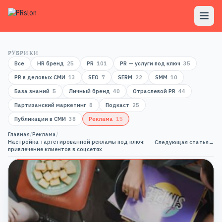
РУБРИКИ
Все
HR бренд
25
PR
101
PR — услуги под ключ
35
PR в деловых СМИ
13
SEO
7
SERM
22
SMM
10
База знаний
5
Личный бренд
40
Отраслевой PR
44
Партизанский маркетинг
8
Подкаст
25
Публикации в СМИ
38
Реклама
15
Главная
/
Реклама
/
Настройка таргетированной рекламы под ключ:
Следующая статья
→
привлечение клиентов в соцсетях