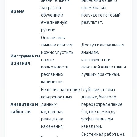
значительных
Экономия вашего
затрат на
времени; вы
Время
обучение и
получаете готовый
ежедневную
результат.
рутину.
Ограничены
личным опытом;
Доступ к актуальным
можно упустить
знаниям,
Инструменты
новые
инструментам
и знания
возможности
сквозной аналитики и
рекламных
лучшим практикам.
кабинетов.
Решения на основе
Глубокий анализ
поверхностных
данных, быстрое
Аналитика и
данных;
перераспределение
гибкость
медленная
бюджета между
реакция на
эффективными
изменения.
каналами.
Системная работа на