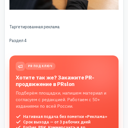
Таргетированная реклама
Раздел 4
PR ПОД КЛЮЧ
Хотите так же? Закажите PR-
продвижение в PRslon
Подберём площадки, напишем материал и
согласуем с редакцией. Работаем с 50+
изданиями по всей России.
Нативная подача без пометки «Реклама»
Срок выхода — от 3 рабочих дней
Forbes, РБК, Коммерсантъ и др.