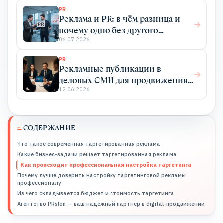
клиентов
PR
Реклама и PR: в чём разница и
почему одно без другого
работает хуже
06.07.2026
PR
Рекламные публикации в
деловых СМИ для продвижения
бизнеса
12.06.2026
СОДЕРЖАНИЕ
Что такое современная таргетированная реклама
Какие бизнес-задачи решает таргетированная реклама
Как происходит профессиональная настройка таргетинга
Почему лучше доверить настройку таргетинговой рекламы
профессионалу
Из чего складывается бюджет и стоимость таргетинга
Агентство PRslon — ваш надежный партнер в digital-продвижении