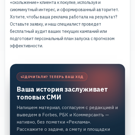
«скольжение» клиента к покупке, используя и
сиюминутный интерес, и сформированный авторитет.
Хотите, чтобы ваша реклама работала на результат?
Оставьте заявку, и наш специалист проведет
бесплатный аудит ваших текущих кампаний или
подготовит персональный план запуска с прогнозом
эффективности.
ДОЧИТАЛИ? ТЕПЕРЬ ВАШ ХОД
Ваша история заслуживает
топовых СМИ
Напишем материал, согласуем с редакцией и
выведем в Forbes, РБК и Коммерсантъ —
нативно, без пометки «Реклама».
Расскажите о задаче, а смету и площадки