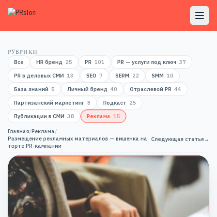
РУБРИКИ
Все
HR бренд
25
PR
101
PR — услуги под ключ
37
PR в деловых СМИ
13
SEO
7
SERM
22
SMM
10
База знаний
5
Личный бренд
40
Отраслевой PR
44
Партизанский маркетинг
8
Подкаст
25
Публикации в СМИ
38
Реклама
15
Главная
/
Реклама
/
Размещение рекламных материалов — вишенка на
Следующая статья
→
торте PR-кампании