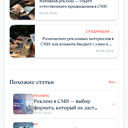
Нативная реклама — секрет
естественного продвижения в СМИ
04.06.2026
СЛЕДУЮЩАЯ →
Размещение рекламных материалов в
СМИ: как вложить бюджет с умом и не
платить за «воздух»
04.06.2026
Похожие статьи
Все →
РЕКЛАМА
Реклама в СМИ — выбор
формата, который не даст
конкурентам перехватить
29.07.2026
клиентов
PR