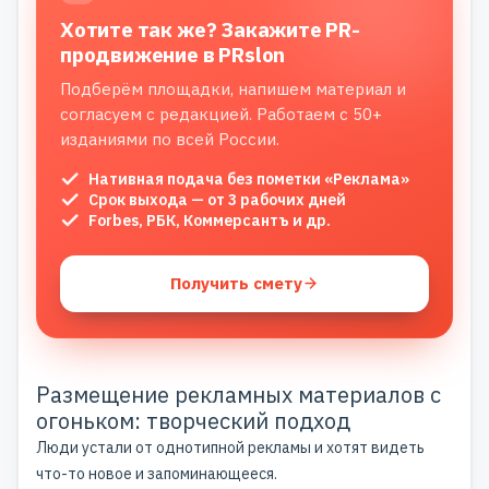
Хотите так же? Закажите PR-
продвижение в PRslon
Подберём площадки, напишем материал и
согласуем с редакцией. Работаем с 50+
изданиями по всей России.
Нативная подача без пометки «Реклама»
Срок выхода — от 3 рабочих дней
Forbes, РБК, Коммерсантъ и др.
Получить смету
Размещение рекламных материалов с
огоньком: творческий подход
Люди устали от однотипной рекламы и хотят видеть
что-то новое и запоминающееся.