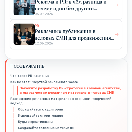
Реклама и PR: в чём разница и
почему одно без другого
работает хуже
06.07.2026
PR
Рекламные публикации в
деловых СМИ для продвижения
бизнеса
12.06.2026
СОДЕРЖАНИЕ
Что такое PR-кампания
Как не стать жертвой рекламного хаоса
Закажите разработку PR-стратегии в топовом агентстве,
и мы разместим рекламные материалы в топовых СМИ
Размещение рекламных материалов с огоньком: творческий
подход
Обращайтесь к аудитории
Используйте сторителлинг
Будьте креативными
Создавайте полезные материалы