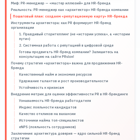
Миф: PR-менеджер — «мастер иллюзий» для HR-бренда
Реальность: PR-менеджер как «архитектор» HR-бренда компании
Пошаговый план: создаем «репутационную карту» HR-бренда
Инструменты архитектора: как PR формирует HR-бренд
организации
1. Правдивый сторителлинг (не «истории успеха», а «истории
пути»)
2. Системная работа с репутацией в цифровой среде
Готовы продвигать HR-бренд компании? Запишитесь на
консультацию на сайте PRslon!
Почему стратегия «архитектора» важна для продвижения HR-
бренда
Качественный найм и экономия ресурсов
Удержание талантов и рост производительности
Устойчивость к кризисам
Внедрение метрик для оценки эффективности PR в HR-брендинге
Узнаваемость HR-бренда работодателя
Индекс лояльности кандидатов
Качество откликов на вакансии
Источники найма топ-специалистов
eNPS (лояльность сотрудников)
Заключение: архитектура доверия — ядро сильной HR-бренд
стратегии