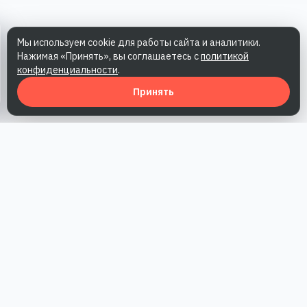
Мы используем cookie для работы сайта и аналитики.
Нажимая «Принять», вы соглашаетесь с
политикой
конфиденциальности
.
Принять
Наша работа — повысить доверие к бренду, получить охваты
и альтернативные точки касания и за счет этого улучшить
конверсии в продажи.