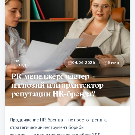
HR
04.06.2026
5 мин
БРЕНД
PR-менеджер: мастер
иллюзий или архитектор
репутации HR-бренда?
Продвижение HR-бренда — не просто тренд, а
стратегический инструмент борьбы
за кадры. Но кто отвечает за его образ? PR-