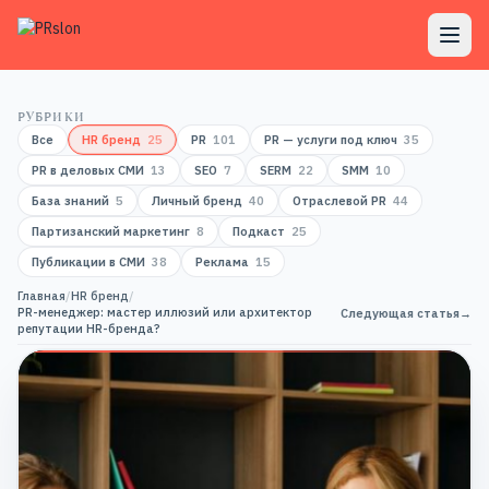
РУБРИКИ
Все
HR бренд
25
PR
101
PR — услуги под ключ
35
PR в деловых СМИ
13
SEO
7
SERM
22
SMM
10
База знаний
5
Личный бренд
40
Отраслевой PR
44
Партизанский маркетинг
8
Подкаст
25
Публикации в СМИ
38
Реклама
15
Главная
/
HR бренд
/
PR-менеджер: мастер иллюзий или архитектор
Следующая статья
→
репутации HR-бренда?