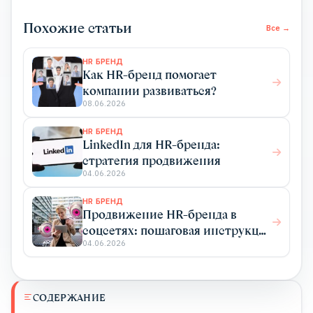
Похожие статьи
Все →
HR БРЕНД
Как HR-бренд помогает
компании развиваться?
08.06.2026
HR БРЕНД
LinkedIn для HR-бренда:
стратегия продвижения
04.06.2026
HR БРЕНД
Продвижение HR-бренда в
соцсетях: пошаговая инструкция
по созданию корпоративного
04.06.2026
блога
СОДЕРЖАНИЕ