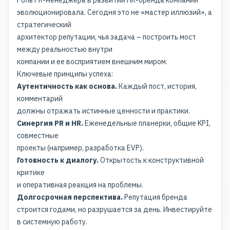
Роль PR-менеджера в
развитии HR-бренда
компании
эволюционировала. Сегодня это не «мастер иллюзий», а
стратегический
архитектор репутации, чья задача – построить мост
между реальностью внутри
компании и ее восприятием внешним миром.
Ключевые принципы успеха:
Аутентичность как основа.
Каждый пост, история,
комментарий
должны отражать истинные ценности и практики.
Синергия PR и HR.
Еженедельные планерки, общие KPI,
совместные
проекты (например, разработка EVP).
Готовность к диалогу.
Открытость к конструктивной
критике
и оперативная реакция на проблемы.
Долгосрочная перспектива.
Репутация бренда
строится годами, но разрушается за день. Инвестируйте
в системную работу.