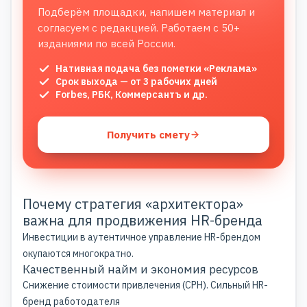
Подберём площадки, напишем материал и
согласуем с редакцией. Работаем с 50+
изданиями по всей России.
Нативная подача без пометки «Реклама»
Срок выхода — от 3 рабочих дней
Forbes, РБК, Коммерсантъ и др.
Получить смету
Почему стратегия «архитектора»
важна для продвижения HR-бренда
Инвестиции в аутентичное управление HR-брендом
окупаются многократно.
Качественный найм и экономия ресурсов
Снижение стоимости привлечения (CPH). Сильный HR-
бренд работодателя