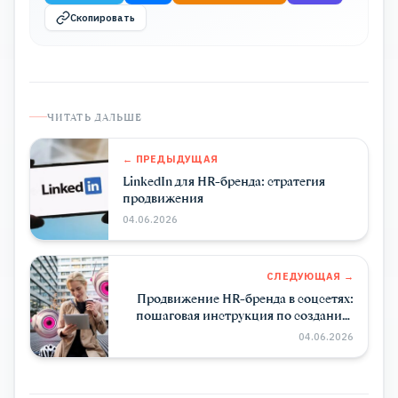
Скопировать
ЧИТАТЬ ДАЛЬШЕ
← ПРЕДЫДУЩАЯ
LinkedIn для HR-бренда: стратегия
продвижения
04.06.2026
СЛЕДУЮЩАЯ →
Продвижение HR-бренда в соцсетях:
пошаговая инструкция по созданию
корпоративного блога
04.06.2026