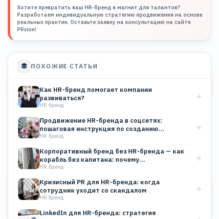
Хотите превратить ваш HR-бренд в магнит для талантов?
Разработаем индивидуальную стратегию продвижения на основе
реальных практик. Оставьте заявку на консультацию на сайте
PRslon!
ПОХОЖИЕ СТАТЬИ
Как HR-бренд помогает компании
развиваться?
HR бренд
Продвижение HR-бренда в соцсетях:
пошаговая инструкция по созданию
HR бренд
корпоративного блога
Корпоративный бренд без HR-бренда — как
корабль без капитана: почему…
HR бренд
Кризисный PR для HR-бренда: когда
сотрудник уходит со скандалом
HR бренд
LinkedIn для HR-бренда: стратегия