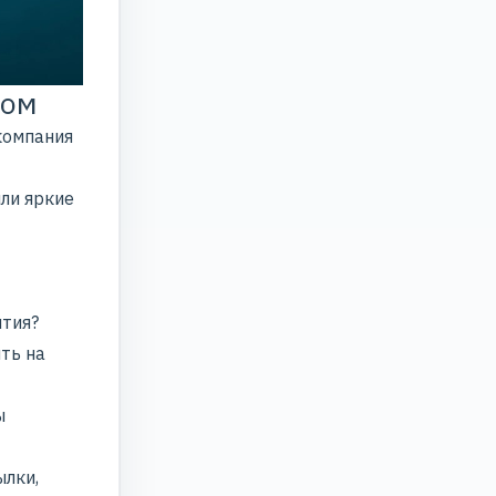
зом
компания
или яркие
ития?
ть на
ы
ылки,