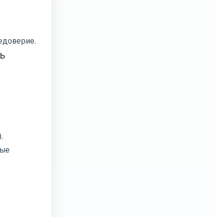
едоверие.
ь
.
ные