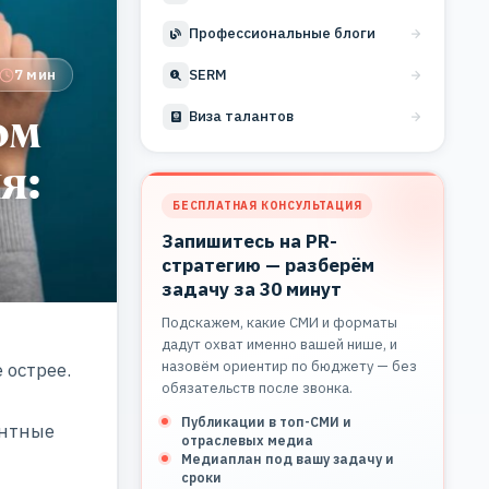
Профессиональные блоги
7 мин
SERM
ом
Виза талантов
я:
БЕСПЛАТНАЯ КОНСУЛЬТАЦИЯ
Запишитесь на PR-
стратегию — разберём
задачу за 30 минут
Подскажем, какие СМИ и форматы
дадут охват именно вашей нише, и
назовём ориентир по бюджету — без
 острее.
обязательств после звонка.
Публикации в топ-СМИ и
ентные
отраслевых медиа
Медиаплан под вашу задачу и
сроки