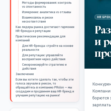
Методы формирования: контроль
vs спонтанность
Измерение: аналитика vs отзывы
HR БРЕ
Взаимосвязь и риски
несоответствия
Ра
Как лидеры рынка достигают гармонии
HR-бренда и репутации
и р
Практические рекомендации для
компаний
Для HR-бренда: стройте на основе
пр
реальности
Для репутации: управляйте
восприятием через действия
Синхронизируйте стратегию и
действия
Заключение
Если вы хотите сделать так, чтобы эти
Конкурен
голоса звучали в унисон, то
обращайтесь в компанию PRslon — мы
Компани
создадим и продвинем ваш HR-бренд и
улучшим репутацию на рынке!
борются 
зарплаты