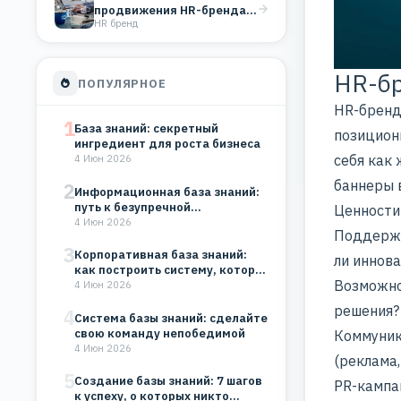
продвижения HR-бренда в
HR бренд
2025 году: как привлечь
лучших…
HR-бр
ПОПУЛЯРНОЕ
HR-бренд
1
База знаний: секретный
позицион
ингредиент для роста бизнеса
себя как 
4 Июн 2026
баннеры в
2
Информационная база знаний:
путь к безупречной
Ценности 
организации
4 Июн 2026
Поддерж
3
Корпоративная база знаний:
ли иннова
как построить систему, которая
Возможнос
будет работать на…
4 Июн 2026
решения?
4
Система базы знаний: сделайте
свою команду непобедимой
Коммуник
4 Июн 2026
(реклама,
5
Создание базы знаний: 7 шагов
PR-кампан
к успеху, о которых никто…