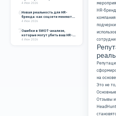
мероприя
4 Июн 2026
HR-бренд 
6
Новая реальность для HR-
бренда: как соцсети меняют
компания
восприятие компании
4 Июн 2026
подчерки
7
Ошибки в SWOT-анализе,
использов
которые могут убить ваш HR-
сотрудни
бренд и бизнес
4 Июн 2026
Репут
реаль
Репутаци
сформир
на основ
Это не то
Основные
Отзывы и 
HeadHunt
становят