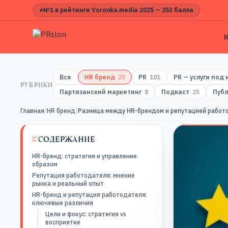
⭐
№1 в рейтинге Voronka.media 2025 — 253 балла
Все
HR бренд
25
PR
101
PR — услуги под
РУБРИКИ
Партизанский маркетинг
8
Подкаст
25
Публ
Главная
/
HR бренд
/
Разница между HR-брендом и репутацией работо
СОДЕРЖАНИЕ
HR-бренд: стратегия и управление
образом
Репутация работодателя: мнение
рынка и реальный опыт
HR-бренд и репутация работодателя:
ключевые различия
Цели и фокус: стратегия vs
восприятие