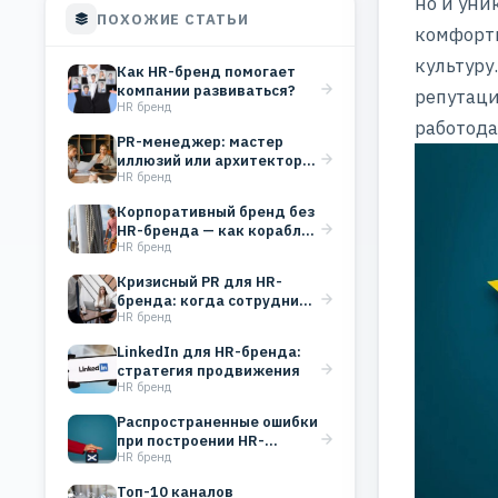
но и уни
ПОХОЖИЕ СТАТЬИ
комфорт
культуру
Как HR-бренд помогает
компании развиваться?
репутац
HR бренд
работода
PR-менеджер: мастер
иллюзий или архитектор
HR бренд
репутации HR-бренда?
Корпоративный бренд без
HR-бренда — как корабль
HR бренд
без капитана: почему…
Кризисный PR для HR-
бренда: когда сотрудник
HR бренд
уходит со скандалом
LinkedIn для HR-бренда:
стратегия продвижения
HR бренд
Распространенные ошибки
при построении HR-
HR бренд
бренда: как не наломать
дров
Топ-10 каналов