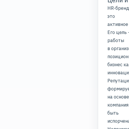
HR-бренд
это
активное
Его цель
работы
в органи
позицион
бизнес к
инноваци
Репутаци
формиру
на основ
компания
быть
испорчен