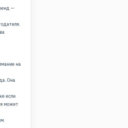
ренд —
тодателя.
ва
имание на
да. Она
же если
ия может
м.