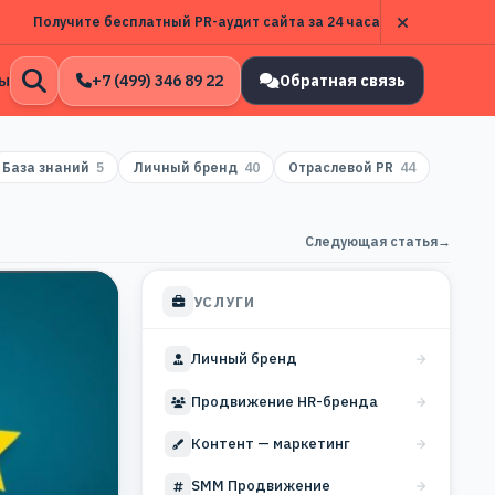
Получите бесплатный PR-аудит сайта за 24 часа
ы
+7 (499) 346 89 22
Обратная связь
Открыть
поиск
База знаний
5
Личный бренд
40
Отраслевой PR
44
Следующая статья
→
УСЛУГИ
Личный бренд
Продвижение HR-бренда
Контент — маркетинг
SMM Продвижение