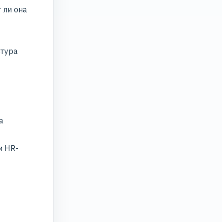
 ли она
ьтура
а
и HR-