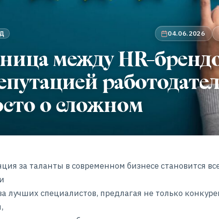
04.06.2026
НД
зница между HR-бренд
епутацией работодател
осто о сложном
ция за таланты в современном бизнесе становится все
и
за лучших специалистов, предлагая не только конкур
,