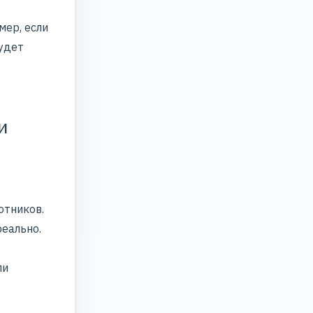
мер, если
будет
и
отников.
реально.
ли