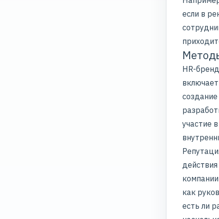
Например
если в ре
сотрудни
приходит
Методы
HR-бренд
включает
создание
разработк
участие в
внутренн
Репутаци
действия
компании
как руко
есть ли 