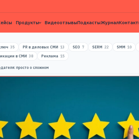
Кейсы
Продукты
Видеоотзывы
Подкасты
Журнал
Контакт
 ключ
35
PR в деловых СМИ
13
SEO
7
SERM
22
SMM
10
икации в СМИ
38
Реклама
15
дателя: просто о сложном