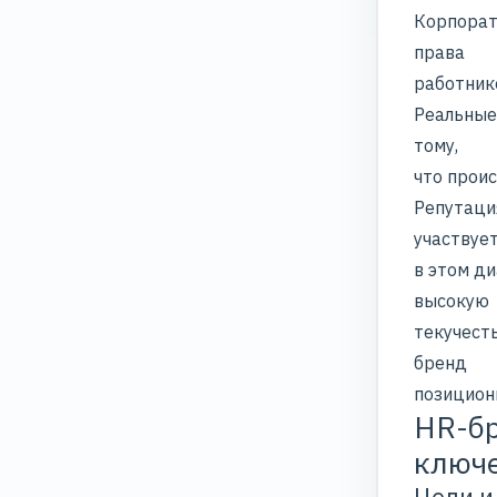
Корпорат
права
работник
Реальные
тому,
что прои
Репутация
участвуе
в этом ди
высокую
текучесть
бренд
позицион
HR-бр
ключе
Цели и