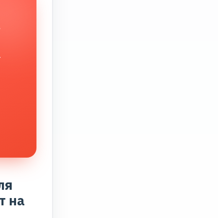
в
.
ля
т на