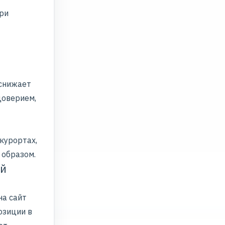
ри
 снижает
доверием,
курортах,
 образом.
ый
на сайт
озиции в