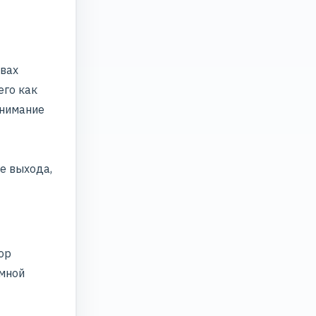
авах
его как
внимание
е выхода,
ор
амной