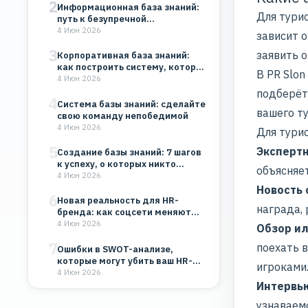
2
Информационная база знаний:
Для тури
путь к безупречной
организации
4 Июн 2026
зависит о
3
заявить о
Корпоративная база знаний:
как построить систему, которая
В PR Slo
будет работать на…
4 Июн 2026
подберёт
4
Система базы знаний: сделайте
вашего ту
свою команду непобедимой
4 Июн 2026
Для тури
5
Экспертн
Создание базы знаний: 7 шагов
к успеху, о которых никто…
объясняе
4 Июн 2026
Новость 
6
Новая реальность для HR-
награда, 
бренда: как соцсети меняют
восприятие компании
4 Июн 2026
Обзор и
7
поехать в
Ошибки в SWOT-анализе,
которые могут убить ваш HR-
игроками
бренд и бизнес
4 Июн 2026
Интервь
узнаваем