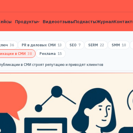
Кейсы
Продукты
Видеоотзывы
Подкасты
Журнал
Контакт
 ключ
36
PR в деловых СМИ
13
SEO
7
SERM
22
SMM
10
икации в СМИ
38
Реклама
15
 публикации в СМИ строят репутацию и приводят клиентов