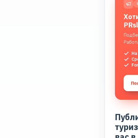
Хот
PRs
Подбе
Работ
На
Ср
Fo
По
Публ
туриз
вас в