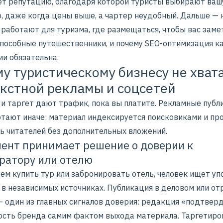
т репутацию, благодаря которой туристы выбирают ваш
, даже когда цены выше, а чартер неудобный. Дальше — 
работают для туризма, где размещаться, чтобы вас заме
пособные путешественники, и почему SEO-оптимизация 
ии обязательна.
у туристическому бизнесу не хват
кстной рекламы и соцсетей
 и таргет дают трафик, пока вы платите.
Рекламные публ
тают иначе: материал индексируется поисковиками и п
ь читателей без дополнительных вложений.
иент принимает решение о доверии к
ратору или отелю
ем купить тур или забронировать отель, человек ищет у
 в независимых источниках. Публикация в деловом или от
— один из главных сигналов доверия: редакция «подтвер
ость бренда самим фактом выхода материала. Таргетир