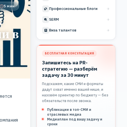
5 мин
Профессиональные блоги
:
SERM
и в
Виза талантов
БЕСПЛАТНАЯ КОНСУЛЬТАЦИЯ
Запишитесь на PR-
стратегию — разберём
задачу за 30 минут
Подскажем, какие СМИ и форматы
дадут охват именно вашей нише, и
назовём ориентир по бюджету — без
яется
обязательств после звонка.
Публикации в топ-СМИ и
отраслевых медиа
Медиаплан под вашу задачу и
компания
сроки