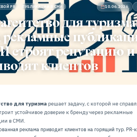
10.06.2026
ЕВОЙ PR
ПУБЛИКАЦИИ В СМИ
агентство для туризма
к рекламные публикаци
И строят репутацию и
иводят клиентов
тство для туризма
решает задачу, с которой не справл
строит устойчивое доверие к бренду через рекламные
ии в СМИ.
ованная реклама
приводит клиентов на горящий тур. PR-