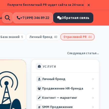
Получите бесплатный PR-аудит сайта за 24 часа
ы
+7 (499) 346 89 22
Обратная связь
Открыть
поиск
База знаний
5
Личный бренд
40
Отраслевой PR
44
Следующая статья
→
УСЛУГИ
Личный бренд
Продвижение HR-бренда
Контент — маркетинг
SMM Продвижение