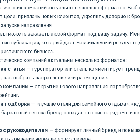
стических компаний актуальны несколько форматов. Выб
т цели: привлечь новых клиентов, укрепить доверие к бр
 запуске направления.
n вы можете заказать любой формат под вашу задачу. Ме
 тип публикации, который даст максимальный результат 
ристического бизнеса.
стических компаний актуальны несколько форматов:
ая статья
— туроператор или отель комментирует тренд
т, как выбрать направление или размещение.
о компании
— открытие нового направления, партнёрство
рейтинг.
ли подборка
— «лучшие отели для семейного отдыха», «к
 бархатный сезон»: бренд попадает в список рядом с из
.
ю с руководителем
— формирует личный бренд и повыш
ость компании через персону спикера.