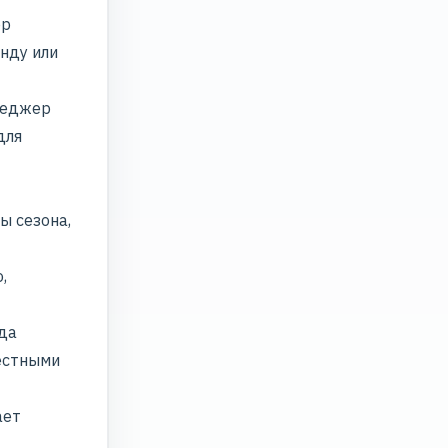
ор
енду или
неджер
для
ы сезона,
,
уда
вестными
ает