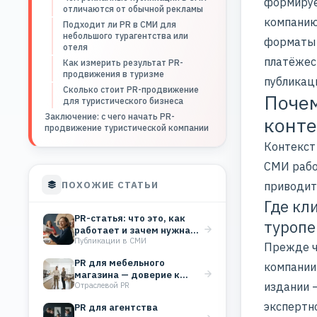
формируе
отличаются от обычной рекламы
компанию
Подходит ли PR в СМИ для
небольшого турагентства или
форматы 
отеля
платёжес
Как измерить результат PR-
продвижения в туризме
публикац
Сколько стоит PR-продвижение
Почем
для туристического бизнеса
Заключение: с чего начать PR-
конте
продвижение туристической компании
Контекст
СМИ рабо
ПОХОЖИЕ СТАТЬИ
приводит
Где кл
PR-статья: что это, как
туропе
работает и зачем нужна
Публикации в СМИ
бизнесу
Прежде ч
PR для мебельного
компании
магазина — доверие к
издании 
Отраслевой PR
бренду вместо
бесконечных…
экспертн
PR для агентства