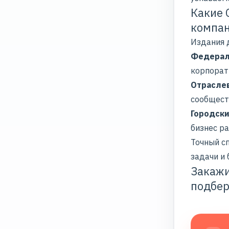
Какие 
компа
Издания д
Федерал
корпорат
Отрасле
сообщест
Городски
бизнес ра
Точный с
задачи и
Закажи
подбер