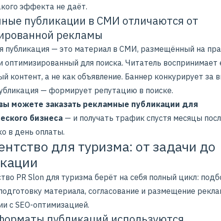
акого эффекта не даёт.
ные публикации в СМИ отличаются от
ированной рекламы
я публикация — это материал в СМИ, размещённый на пр
и оптимизированный для поиска. Читатель воспринимает 
й контент, а не как объявление. Баннер конкурирует за 
 публикация — формирует репутацию в поиске.
 вы можете заказать рекламные публикации для
еского бизнеса
— и получать трафик спустя месяцы посл
ко в день оплаты.
ентство для туризма: от задачи до
икации
тво PR Slon для туризма берёт на себя полный цикл: подб
 подготовку материала, согласование и размещение рекл
ии с SEO-оптимизацией.
форматы публикаций используются