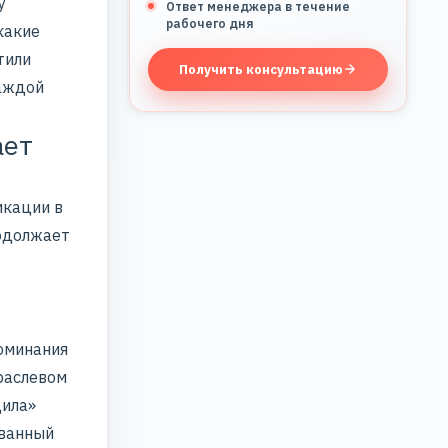
у
Ответ менеджера в течение
рабочего дня
какие
тили
Получить консультацию
каждой
ает
икации
в
родолжает
поминания
раслевом
дила»
ованный