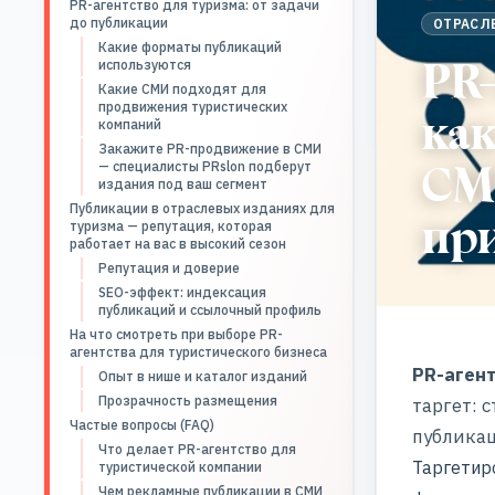
PR-агентство для туризма: от задачи
до публикации
ОТРАСЛ
Какие форматы публикаций
PR-
используются
Какие СМИ подходят для
продвижения туристических
ка
компаний
Закажите PR-продвижение в СМИ
СМ
— специалисты PRslon подберут
издания под ваш сегмент
Публикации в отраслевых изданиях для
пр
туризма — репутация, которая
работает на вас в высокий сезон
Репутация и доверие
SEO-эффект: индексация
публикаций и ссылочный профиль
На что смотреть при выборе PR-
агентства для туристического бизнеса
PR-аген
Опыт в нише и каталог изданий
Прозрачность размещения
таргет: 
Частые вопросы (FAQ)
публикац
Что делает PR-агентство для
Таргетир
туристической компании
Чем рекламные публикации в СМИ