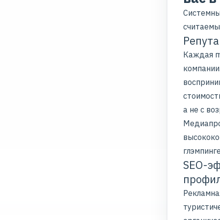
Системны
считаемых
Репута
Каждая п
компании
восприним
стоимост
а не с во
Медиапро
высококо
глэмпинге
SEO-эф
профи
Рекламна
туристич