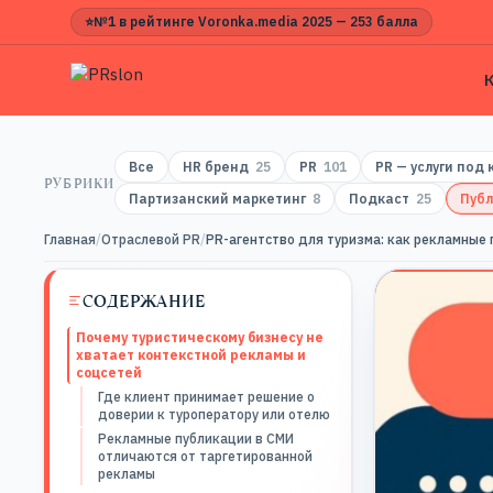
⭐
№1 в рейтинге Voronka.media 2025 — 253 балла
Все
HR бренд
25
PR
101
PR — услуги под
РУБРИКИ
Партизанский маркетинг
8
Подкаст
25
Публ
Главная
/
Отраслевой PR
/
PR-агентство для туризма: как рекламные
СОДЕРЖАНИЕ
Почему туристическому бизнесу не
хватает контекстной рекламы и
соцсетей
Где клиент принимает решение о
доверии к туроператору или отелю
Рекламные публикации в СМИ
отличаются от таргетированной
рекламы