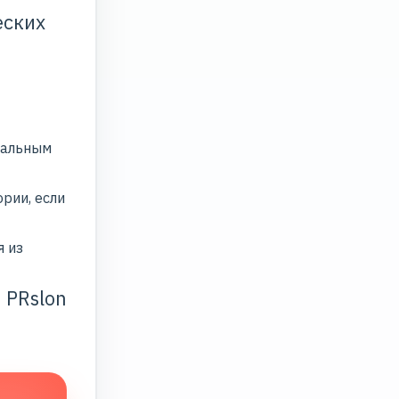
еских
нальным
рии, если
я из
 PRslon