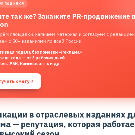
PR ПОД КЛЮЧ
ите так же? Закажите PR-продвижение 
lon
рём площадки, напишем материал и согласуем с редакцией
аем с 50+ изданиями по всей России.
тивная подача без пометки «Реклама»
ок выхода — от 3 рабочих дней
rbes, РБК, Коммерсантъ и др.
лучить смету
икации в отраслевых изданиях д
ма — репутация, которая работае
 высокий сезон