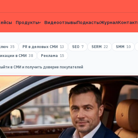
Кейсы
Продукты
Видеоотзывы
Подкасты
Журнал
Контакт
 ключ
35
PR в деловых СМИ
13
SEO
7
SERM
22
SMM
10
икации в СМИ
38
Реклама
15
выйти в СМИ и получить доверие покупателей