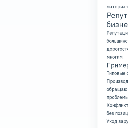
материал
Репут
бизне
Репутаци
большинс
дорогост
многим.
Пример
Типовые 
Производ
обращаютс
проблемы
Конфликт
без пози
Уход зар