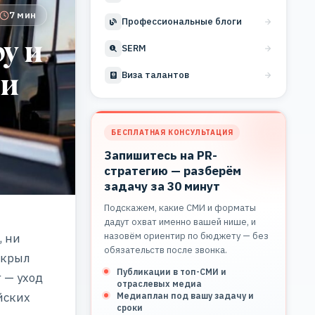
7 мин
Профессиональные блоги
у и
SERM
 и
Виза талантов
БЕСПЛАТНАЯ КОНСУЛЬТАЦИЯ
Запишитесь на PR-
стратегию — разберём
задачу за 30 минут
Подскажем, какие СМИ и форматы
дадут охват именно вашей нише, и
назовём ориентир по бюджету — без
, ни
обязательств после звонка.
открыл
Публикации в топ-СМИ и
 — уход
отраслевых медиа
йских
Медиаплан под вашу задачу и
сроки