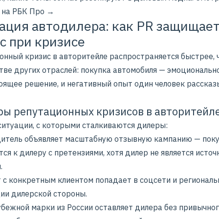
 на РБК Про →
ация автодилера: как PR защищае
с при кризисе
онный кризис в авторитейле распространяется быстрее, 
тве других отраслей: покупка автомобиля — эмоциональн
оящее решение, и негативный опыт один человек расска
ы репутационных кризисов в авторитейл
ситуации, с которыми сталкиваются дилеры:
итель объявляет масштабную отзывную кампанию — пок
я к дилеру с претензиями, хотя дилер не является исто
.
 с конкретным клиентом попадает в соцсети и регионал
ции дилерской стороны.
убежной марки из России оставляет дилера без привычно