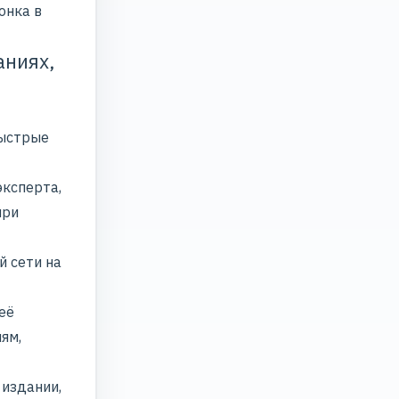
онка в
аниях,
быстрые
эксперта,
при
й сети на
её
ям,
 издании,