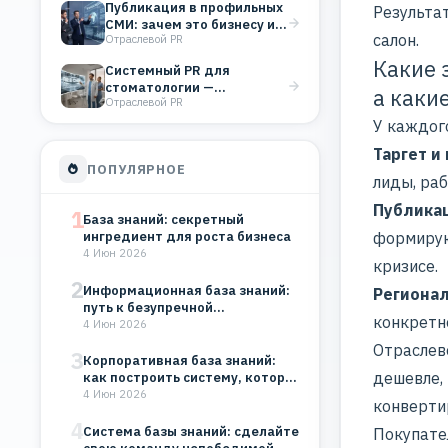
Публикация в профильных
Результа
СМИ: зачем это бизнесу и
салон.
Отраслевой PR
как выбрать…
Какие 
Системный PR для
стоматологии —
а каки
Отраслевой PR
увеличение потока
пациентов через
У каждог
публикации…
Таргет и
ПОПУЛЯРНОЕ
лиды, ра
Публикац
1
База знаний: секретный
формирую
ингредиент для роста бизнеса
4 Июн 2026
кризисе.
2
Информационная база знаний:
Региона
путь к безупречной
конкретн
организации
4 Июн 2026
Отраслев
3
Корпоративная база знаний:
дешевле, 
как построить систему, которая
будет работать на…
4 Июн 2026
конверти
4
Система базы знаний: сделайте
Покупате