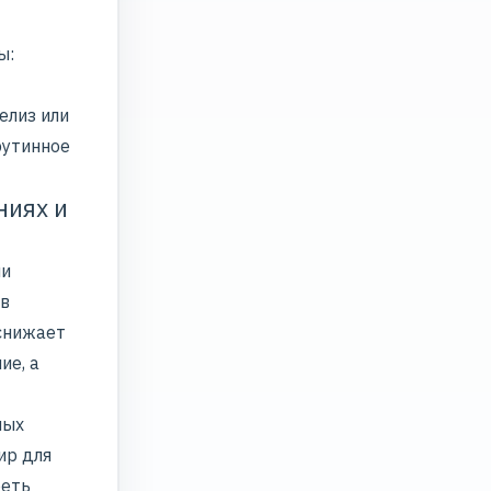
ы:
елиз или
рутинное
ниях и
ли
 в
снижает
ие, а
ных
ир для
еть