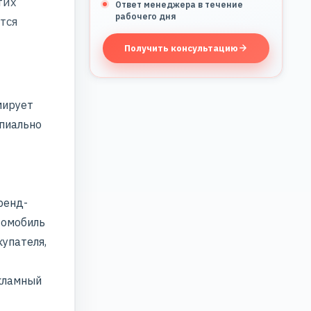
тих
Ответ менеджера в течение
рабочего дня
тся
Получить консультацию
мирует
ипиально
ренд-
томобиль
купателя,
екламный