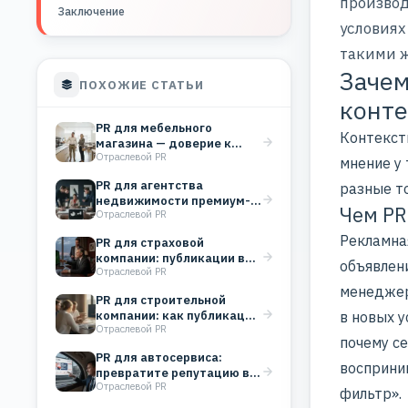
производ
Заключение
условиях
такими ж
Зачем
ПОХОЖИЕ СТАТЬИ
конте
PR для мебельного
Контекст
магазина — доверие к
Отраслевой PR
бренду вместо
мнение у 
бесконечных…
PR для агентства
разные т
недвижимости премиум-
Чем PR
Отраслевой PR
класса: работа со СМИ как
инструмент…
Рекламна
PR для страховой
компании: публикации в
объявлени
Отраслевой PR
СМИ строят доверие и…
менеджер
PR для строительной
компании: как публикации
в новых у
Отраслевой PR
в СМИ укрепляют
почему с
репутацию…
PR для автосервиса:
восприним
превратите репутацию в
Отраслевой PR
поток клиентов
фильтр».