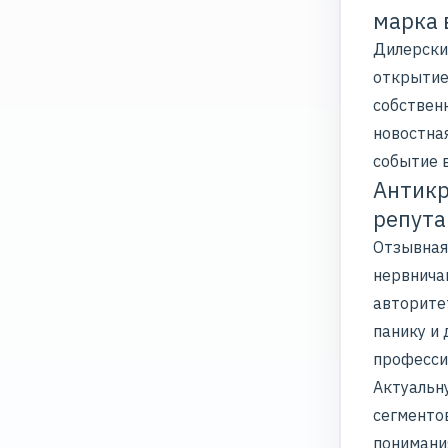
марка 
Дилерски
открытие
собствен
новостна
событие в
Антикр
репута
Отзывная
нервнича
авторите
панику и
професси
Актуальн
сегментов
понимани