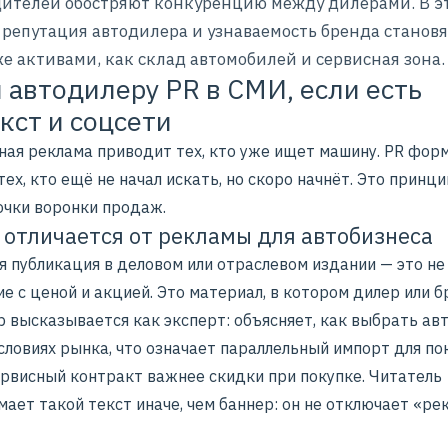
ителей обостряют конкуренцию между дилерами. В э
 репутация автодилера и узнаваемость бренда становя
е активами, как склад автомобилей и сервисная зона.
 автодилеру PR в СМИ, если есть
кст и соцсети
ная реклама приводит тех, кто уже ищет машину. PR фор
тех, кто ещё не начал искать, но скоро начнёт. Это принц
очки воронки продаж.
 отличается от рекламы для автобизнеса
я публикация в деловом или отраслевом издании — это не
е с ценой и акцией. Это материал, в котором дилер или б
 высказывается как эксперт: объясняет, как выбрать ав
словиях рынка, что означает параллельный импорт для по
ервисный контракт важнее скидки при покупке. Читатель
ает такой текст иначе, чем баннер: он не отключает «р