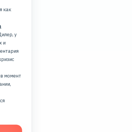
я как
а
илер, у
х и
ментария
кризис
 в момент
ании,
ся