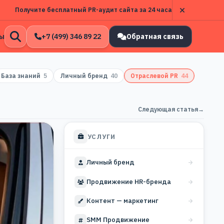
Получите бесплатный PR-аудит сайта за 24 часа
ы
+7 (499) 346 89 22
Обратная связь
Открыть
поиск
База знаний
5
Личный бренд
40
Отраслевой PR
44
Следующая статья
→
УСЛУГИ
Личный бренд
Продвижение HR-бренда
Контент — маркетинг
SMM Продвижение