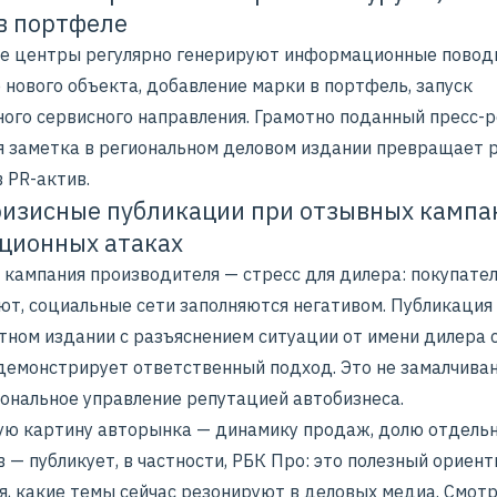
в портфеле
е центры регулярно генерируют информационные повод
 нового объекта, добавление марки в портфель, запуск
ного сервисного направления. Грамотно поданный пресс-р
я заметка в региональном деловом издании превращает 
 PR-актив.
изисные публикации при отзывных кампа
ционных атаках
 кампания производителя — стресс для дилера: покупате
ют, социальные сети заполняются негативом. Публикация
тном издании с разъяснением ситуации от имени дилера 
 демонстрирует ответственный подход. Это не замалчиван
ональное управление репутацией автобизнеса.
ую картину авторынка — динамику продаж, долю отдель
 — публикует, в частности, РБК Про: это полезный ориент
я, какие темы сейчас резонируют в деловых медиа.
Смотр