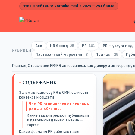
⭐
№1 в рейтинге Voronka.media 2025 — 253 балла
Все
HR бренд
25
PR
101
PR — услуги под
РУБРИКИ
Партизанский маркетинг
8
Подкаст
25
Публ
Главная
/
Отраслевой PR
/
PR автобизнеса: как дилеру и автобренду 
СОДЕРЖАНИЕ
Зачем автодилеру PR в СМИ, если есть
контекст и соцсети
Чем PR отличается от рекламы
для автобизнеса
Какие задачи решают публикации
в деловых изданиях, а какие —
таргет
Какие форматы PR работают для