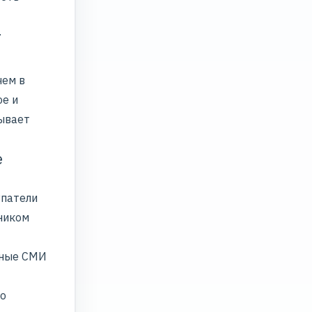
т
чем в
ое и
зывает
е
упатели
чником
ьные СМИ
го