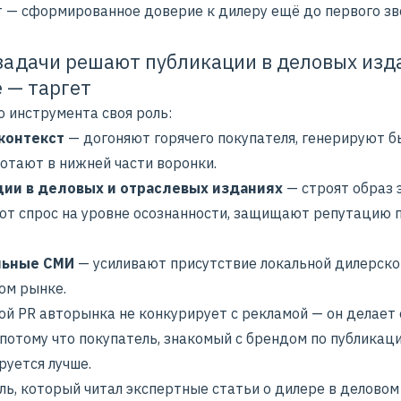
т — сформированное доверие к дилеру ещё до первого зв
задачи решают публикации в деловых изд
е — таргет
о инструмента своя роль:
 контекст
— догоняют горячего покупателя, генерируют 
ботают в нижней части воронки.
ии в деловых и отраслевых изданиях
— строят образ 
т спрос на уровне осознанности, защищают репутацию 
льные СМИ
— усиливают присутствие локальной дилерско
ом рынке.
ой PR авторынка не конкурирует с рекламой — он делает 
потому что покупатель, знакомый с брендом по публикаци
руется лучше.
ль, который читал экспертные статьи о дилере в деловом