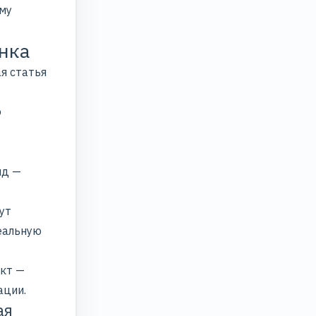
ому
нка
я статья
ю
нд —
ут
еальную
кт —
ации.
ая