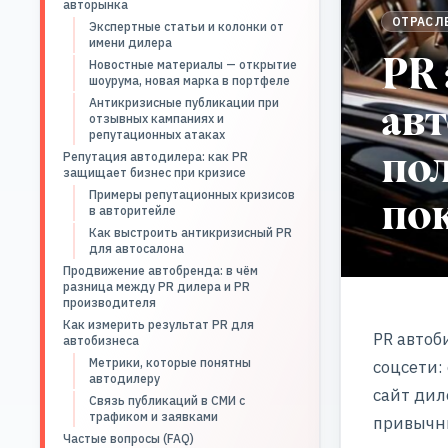
авторынка
ОТРАСЛ
Экспертные статьи и колонки от
имени дилера
PR 
Новостные материалы — открытие
шоурума, новая марка в портфеле
ав
Антикризисные публикации при
отзывных кампаниях и
репутационных атаках
пол
Репутация автодилера: как PR
защищает бизнес при кризисе
по
Примеры репутационных кризисов
в авторитейле
Как выстроить антикризисный PR
для автосалона
Продвижение автобренда: в чём
разница между PR дилера и PR
производителя
Как измерить результат PR для
PR автоб
автобизнеса
Метрики, которые понятны
соцсети:
автодилеру
сайт дил
Связь публикаций в СМИ с
трафиком и заявками
привычны
Частые вопросы (FAQ)