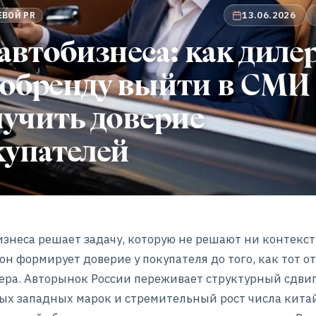
13.06.2026
ЕВОЙ PR
автобизнеса: как дилер
тобренду выйти в СМИ
учить доверие
купателей
изнеса решает задачу, которую не решают ни контекст
 он формирует доверие у покупателя до того, как тот 
ера. Авторынок России переживает структурный сдвиг
х западных марок и стремительный рост числа кита