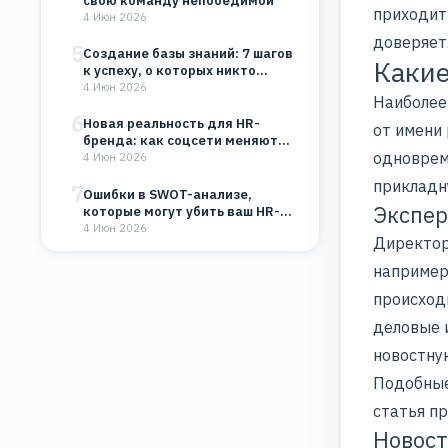
свою команду непобедимой
приходит 
4 Июн 2026
доверяет
5
Создание базы знаний: 7 шагов
Какие
к успеху, о которых никто…
4 Июн 2026
Наиболее
6
Новая реальность для HR-
от имени
бренда: как соцсети меняют
одноврем
восприятие компании
4 Июн 2026
прикладн
7
Ошибки в SWOT-анализе,
Экспер
которые могут убить ваш HR-
бренд и бизнес
4 Июн 2026
Директор
например,
происход
деловые 
новостну
Подобны
статья п
Новост