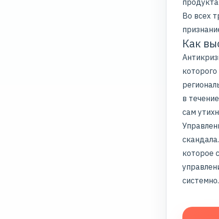
продукта
Во всех т
признани
Как вы
Антикриз
которого
регионал
в течение
сам утихн
Управлен
скандала
которое с
управлен
системно.