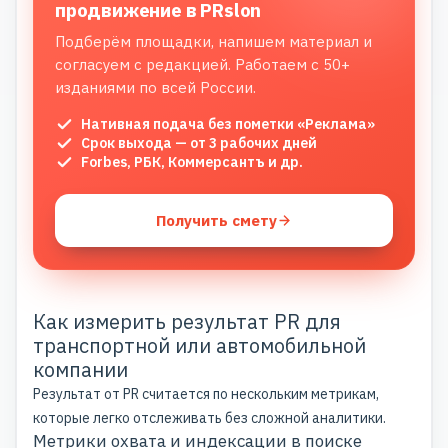
продвижение в PRslon
Подберём площадки, напишем материал и
согласуем с редакцией. Работаем с 50+
изданиями по всей России.
Нативная подача без пометки «Реклама»
Срок выхода — от 3 рабочих дней
Forbes, РБК, Коммерсантъ и др.
Получить смету
Как измерить результат PR для
транспортной или автомобильной
компании
Результат от PR считается по нескольким метрикам,
которые легко отслеживать без сложной аналитики.
Метрики охвата и индексации в поиске