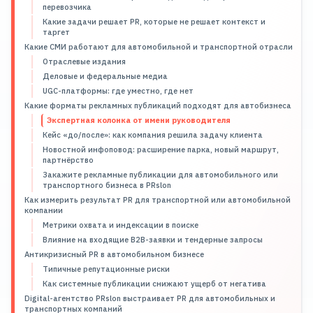
перевозчика
Какие задачи решает PR, которые не решает контекст и
таргет
Какие СМИ работают для автомобильной и транспортной отрасли
Отраслевые издания
Деловые и федеральные медиа
UGC-платформы: где уместно, где нет
Какие форматы рекламных публикаций подходят для автобизнеса
Экспертная колонка от имени руководителя
Кейс «до/после»: как компания решила задачу клиента
Новостной инфоповод: расширение парка, новый маршрут,
партнёрство
Закажите рекламные публикации для автомобильного или
транспортного бизнеса в PRslon
Как измерить результат PR для транспортной или автомобильной
компании
Метрики охвата и индексации в поиске
Влияние на входящие B2B-заявки и тендерные запросы
Антикризисный PR в автомобильном бизнесе
Типичные репутационные риски
Как системные публикации снижают ущерб от негатива
Digital-агентство PRslon выстраивает PR для автомобильных и
транспортных компаний