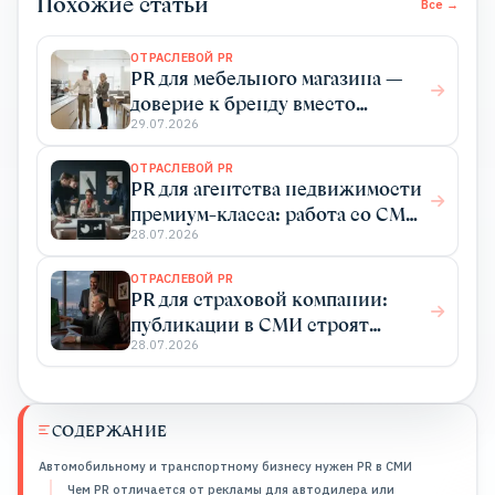
Похожие статьи
Все →
ОТРАСЛЕВОЙ PR
PR для мебельного магазина —
доверие к бренду вместо
бесконечных акций
29.07.2026
ОТРАСЛЕВОЙ PR
PR для агентства недвижимости
премиум-класса: работа со СМИ
как инструмент продаж
28.07.2026
ОТРАСЛЕВОЙ PR
PR для страховой компании:
публикации в СМИ строят
доверие и приводят клиентов
28.07.2026
СОДЕРЖАНИЕ
Автомобильному и транспортному бизнесу нужен PR в СМИ
Чем PR отличается от рекламы для автодилера или