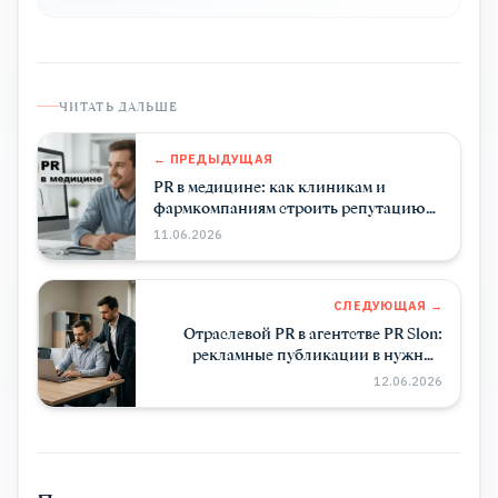
ЧИТАТЬ ДАЛЬШЕ
← ПРЕДЫДУЩАЯ
PR в медицине: как клиникам и
фармкомпаниям строить репутацию
через СМИ
11.06.2026
СЛЕДУЮЩАЯ →
Отраслевой PR в агентстве PR Slon:
рекламные публикации в нужных
изданиях
12.06.2026