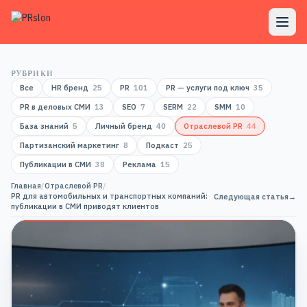
РУБРИКИ
Все
HR бренд
25
PR
101
PR — услуги под ключ
35
PR в деловых СМИ
13
SEO
7
SERM
22
SMM
10
База знаний
5
Личный бренд
40
Отраслевой PR
44
Партизанский маркетинг
8
Подкаст
25
Публикации в СМИ
38
Реклама
15
Главная
/
Отраслевой PR
/
PR для автомобильных и транспортных компаний:
Следующая статья
→
публикации в СМИ приводят клиентов