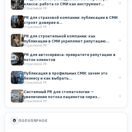
класса: работа со СМИ как инструмент…
Отраслевой PR
PR для страховой компании: публикации в СМИ
строят доверие и…
Отраслевой PR
PR для строительной компании: как
публикации в СМИ укрепляют репутацию…
Отраслевой PR
PR для автосервиса: превратите репутацию в
поток клиентов
Отраслевой PR
Публикация в профильных СМИ: зачем это
бизнесу и как выбрать…
Отраслевой PR
Системный PR для стоматологии —
увеличение потока пациентов через
Отраслевой PR
публикации…
ПОПУЛЯРНОЕ