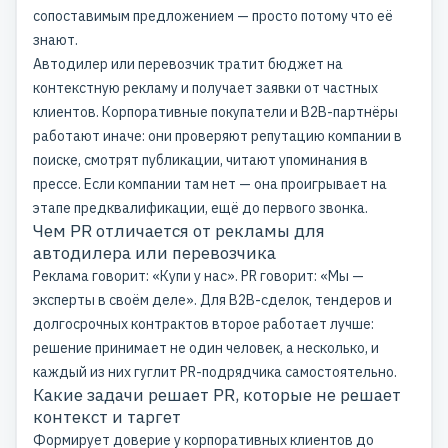
сопоставимым предложением — просто потому что её
знают.
Автодилер или перевозчик тратит бюджет на
контекстную рекламу и получает заявки от частных
клиентов. Корпоративные покупатели и B2B-партнёры
работают иначе: они проверяют репутацию компании в
поиске, смотрят публикации, читают упоминания в
прессе. Если компании там нет — она проигрывает на
этапе предквалификации, ещё до первого звонка.
Чем PR отличается от рекламы для
автодилера или перевозчика
Реклама говорит: «
Купи у нас
». PR говорит: «
Мы —
эксперты в своём деле
». Для B2B-сделок, тендеров и
долгосрочных контрактов второе работает лучше:
решение принимает не один человек, а несколько, и
каждый из них гуглит
PR-подрядчика
самостоятельно.
Какие задачи решает PR, которые не решает
контекст и таргет
Формирует доверие у корпоративных клиентов до