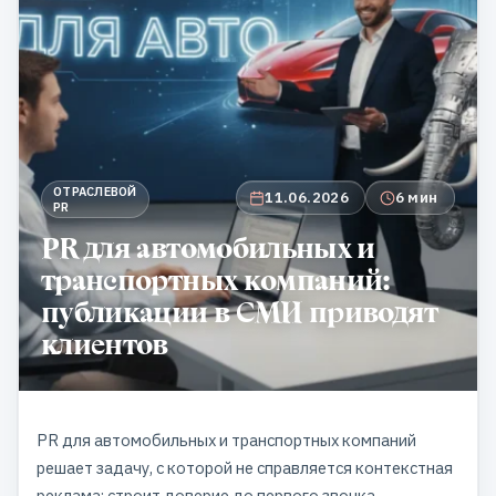
ОТРАСЛЕВОЙ
11.06.2026
6 мин
PR
PR для автомобильных и
транспортных компаний:
публикации в СМИ приводят
клиентов
PR для автомобильных и транспортных компаний
решает задачу, с которой не справляется контекстная
реклама: строит доверие до первого звонка.