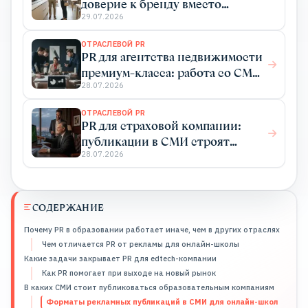
доверие к бренду вместо
бесконечных акций
29.07.2026
ОТРАСЛЕВОЙ PR
PR для агентства недвижимости
премиум-класса: работа со СМИ
как инструмент продаж
28.07.2026
ОТРАСЛЕВОЙ PR
PR для страховой компании:
публикации в СМИ строят
доверие и приводят клиентов
28.07.2026
СОДЕРЖАНИЕ
Почему PR в образовании работает иначе, чем в других отраслях
Чем отличается PR от рекламы для онлайн-школы
Какие задачи закрывает PR для edtech-компании
Как PR помогает при выходе на новый рынок
В каких СМИ стоит публиковаться образовательным компаниям
Форматы рекламных публикаций в СМИ для онлайн-школ