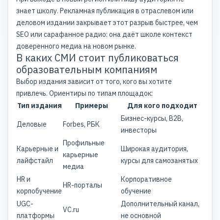
знает школу. Рекламная публикация в отраслевом или
деловом издании закрывает этот разрыв быстрее, чем
SEO или сарафанное радио: она даёт школе контекст
доверенного медиа на новом рынке.
В каких СМИ стоит публиковаться
образовательным компаниям
Выбор издания зависит от того, кого вы хотите
привлечь. Ориентиры по типам площадок:
Тип издания
Примеры
Для кого подходит
Бизнес-курсы, B2B,
Деловые
Forbes, РБК
инвесторы
Профильные
Карьерные и
Широкая аудитория,
карьерные
лайфстайл
курсы для самозанятых
медиа
HR и
Корпоративное
HR-порталы
корпобучение
обучение
UGC-
Дополнительный канал,
VC.ru
платформы
не основной