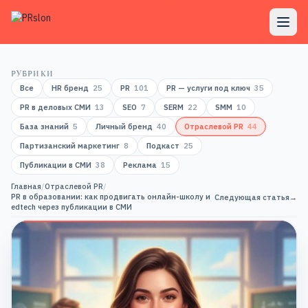
РУБРИКИ
Все
HR бренд
25
PR
101
PR — услуги под ключ
35
PR в деловых СМИ
13
SEO
7
SERM
22
SMM
10
База знаний
5
Личный бренд
40
Отраслевой PR
44
Партизанский маркетинг
8
Подкаст
25
Публикации в СМИ
38
Реклама
15
Главная
/
Отраслевой PR
/
PR в образовании: как продвигать онлайн-школу и
Следующая статья
→
edtech через публикации в СМИ