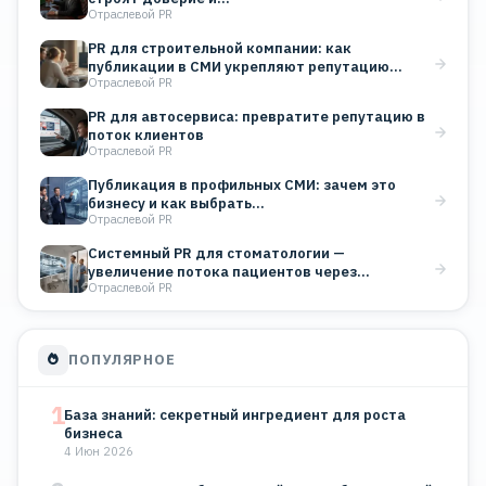
Отраслевой PR
PR для строительной компании: как
публикации в СМИ укрепляют репутацию…
Отраслевой PR
PR для автосервиса: превратите репутацию в
поток клиентов
Отраслевой PR
Публикация в профильных СМИ: зачем это
бизнесу и как выбрать…
Отраслевой PR
Системный PR для стоматологии —
увеличение потока пациентов через
Отраслевой PR
публикации…
ПОПУЛЯРНОЕ
1
База знаний: секретный ингредиент для роста
бизнеса
4 Июн 2026