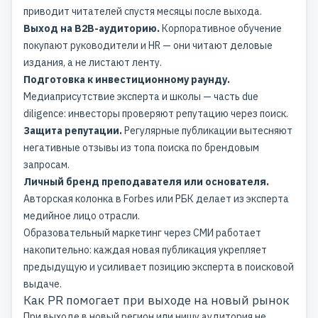
приводит читателей спустя месяцы после выхода.
Выход на B2B-аудиторию.
Корпоративное обучение
покупают руководители и HR — они читают деловые
издания, а не листают ленту.
Подготовка к инвестиционному раунду.
Медиаприсутствие эксперта и школы — часть due
diligence: инвесторы проверяют репутацию через поиск.
Защита репутации.
Регулярные публикации вытесняют
негативные отзывы из топа поиска по брендовым
запросам.
Личный бренд преподавателя или основателя.
Авторская колонка в Forbes или РБК делает из эксперта
медийное лицо отрасли.
Образовательный маркетинг через СМИ работает
накопительно: каждая новая публикация укрепляет
предыдущую и усиливает позицию эксперта в поисковой
выдаче.
Как PR помогает при выходе на новый рынок
При выходе в новый регион или нишу аудитория не