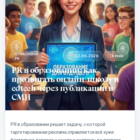
ОТРАСЛЕВОЙ
12.06.2026
6 мин
PR
PR в образовании: как
продвигать онлайн-школу и
edtech через публикации в
СМИ
PR в образовании решает задачу, с которой
таргетированная реклама справляется всё хуже:
формирует доверие к школе и эксперту до первого