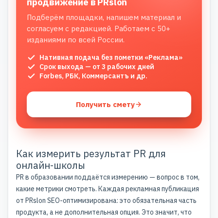
продвижение в PRslon
Подберём площадки, напишем материал и
согласуем с редакцией. Работаем с 50+
изданиями по всей России.
Нативная подача без пометки «Реклама»
Срок выхода — от 3 рабочих дней
Forbes, РБК, Коммерсантъ и др.
Получить смету
Как измерить результат PR для
онлайн-школы
PR в образовании поддаётся измерению — вопрос в том,
какие метрики смотреть. Каждая рекламная публикация
от PRslon SEO-оптимизирована: это обязательная часть
продукта, а не дополнительная опция. Это значит, что