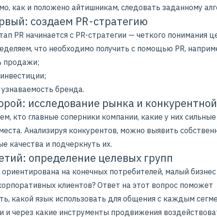
мо, как и положено айтишникам, следовать заданному алг
рвый: создаем PR-стратегию
тап PR начинается с
PR-стратегии
— четкого понимания це
ределяем, что необходимо получить с помощью PR, наприм
ь продажи;
 инвестиции;
ь
узнаваемость бренда
.
орой: исследование рынка и конкурентно
м, кто главные соперники компании, какие у них сильны
 места. Анализируя конкурентов, можно выявить собствен
е качества и подчеркнуть их.
етий: определение целевых групп
 ориентирована на конечных потребителей, малый бизнес
корпоративных клиентов? Ответ на этот вопрос поможет
ть, какой язык использовать для общения с каждым сегм
и и через какие инструменты продвижения воздействоват