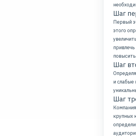
необходи
Шаг пе
Первый э
этого оп
увеличит
привлечь
повысит
Шаг вт
Определяе
и слабые
уникальны
Шаг тр
Компания
крупных 
определи
аудитори