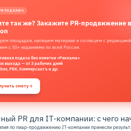
PR ПОД КЛЮЧ
ите так же? Закажите PR-продвижение 
lon
рём площадки, напишем материал и согласуем с редакцией
аем с 50+ изданиями по всей России.
тивная подача без пометки «Реклама»
ок выхода — от 3 рабочих дней
rbes, РБК, Коммерсантъ и др.
лучить смету
ный PR для IT-компании: с чего на
илия по пиар-продвижению IT-компании принесли результ