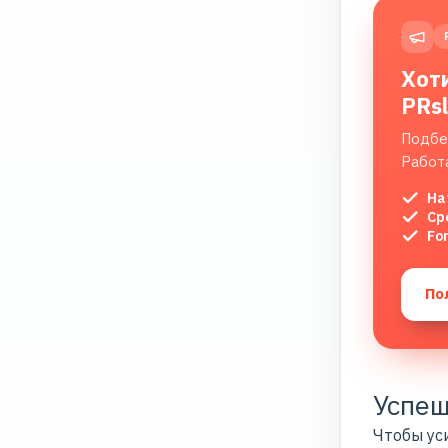
Хот
PRs
Подбе
Работ
На
Ср
Fo
По
Успеш
Чтобы ус