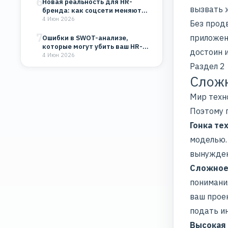
6
Новая реальность для HR-
вызвать ж
бренда: как соцсети меняют
восприятие компании
4 Июн 2026
Без прод
7
приложени
Ошибки в SWOT-анализе,
которые могут убить ваш HR-
достоин и
бренд и бизнес
4 Июн 2026
Раздел 2
Сложн
Мир техн
Поэтому
Гонка те
моделью.
вынужден
Сложное
понимани
ваш прое
подать и
Высокая