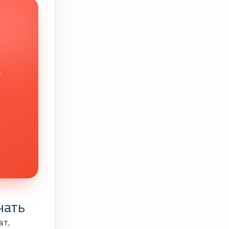
в
.
чать
ат,