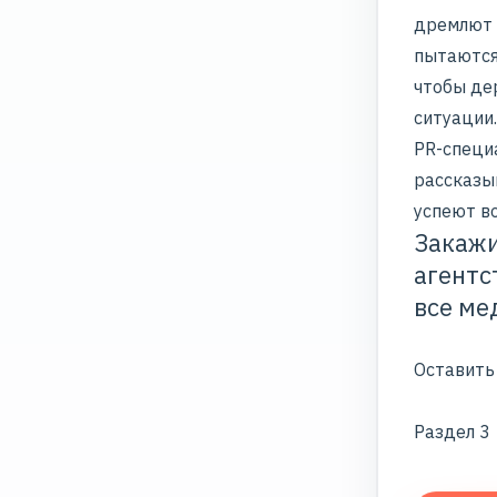
дремлют 
пытаются
чтобы де
ситуации.
PR-специ
рассказы
успеют в
Закажи
агентс
все ме
Оставить
Раздел 3