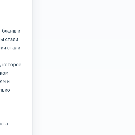
к
-бланш и
ры стали
ии стали
, которое
рком
ям и
лько
кта;