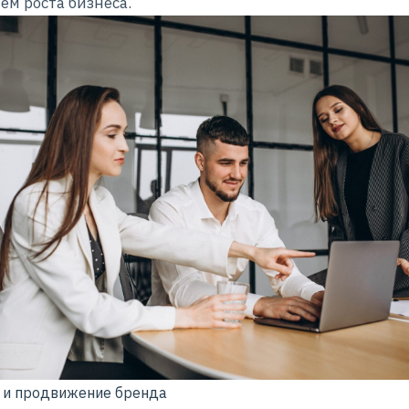
лем
роста бизнеса
.
 и продвижение бренда