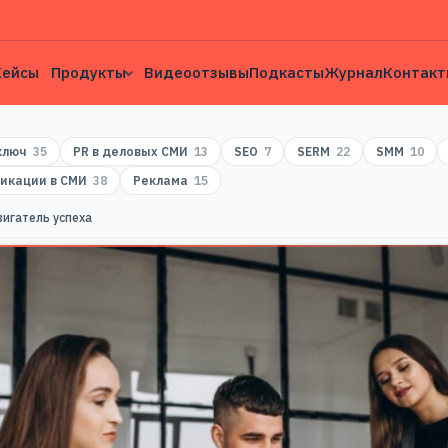
Кейсы
Продукты
Видеоотзывы
Подкасты
Журнал
Контакт
 ключ
35
PR в деловых СМИ
13
SEO
7
SERM
22
SMM
10
икации в СМИ
38
Реклама
15
вигатель успеха