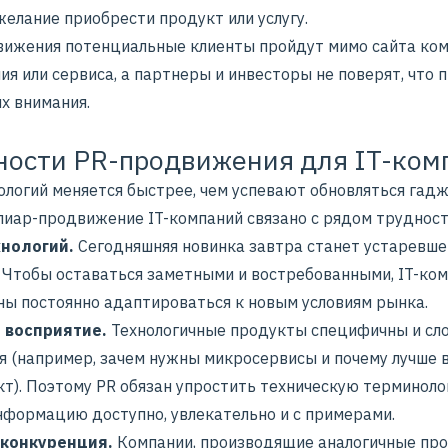
елание приобрести продукт или услугу.
вижения потенциальные клиенты пройдут мимо сайта ком
я или сервиса, а партнеры и инвесторы не поверят, что 
х внимания.
ости PR-продвижения для IT-ком
ологий меняется быстрее, чем успевают обновляться гад
пиар-продвижение IT-компаний
связано с рядом трудност
хнологий.
Сегодняшняя новинка завтра станет устаревше
 Чтобы оставаться заметными и востребованными, IT-ко
ы постоянно адаптироваться к новым условиям рынка.
 восприятие.
Технологичные продукты специфичны и сл
я (например, зачем нужны микросервисы и почему лучше
кт). Поэтому PR обязан упростить техническую терминоло
нформацию доступно, увлекательно и с примерами.
 конкуренция.
Компании, производящие аналогичные про