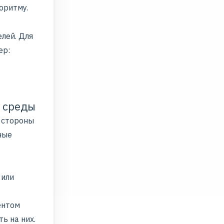
оритму.
лей. Для
ер:
й среды
е стороны
ные
 или
ентом
ь на них.