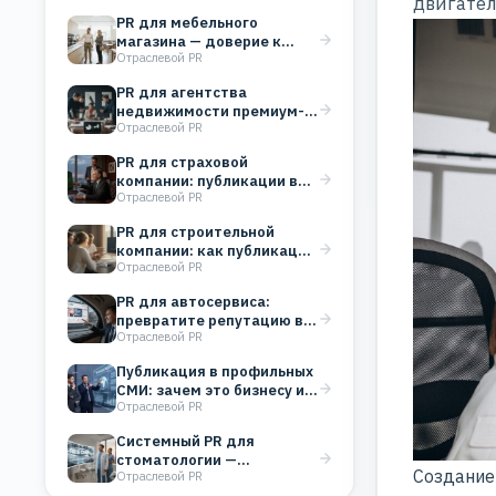
двигате
PR для мебельного
магазина — доверие к
Отраслевой PR
бренду вместо
бесконечных…
PR для агентства
недвижимости премиум-
Отраслевой PR
класса: работа со СМИ как
инструмент…
PR для страховой
компании: публикации в
Отраслевой PR
СМИ строят доверие и…
PR для строительной
компании: как публикации
Отраслевой PR
в СМИ укрепляют
репутацию…
PR для автосервиса:
превратите репутацию в
Отраслевой PR
поток клиентов
Публикация в профильных
СМИ: зачем это бизнесу и
Отраслевой PR
как выбрать…
Системный PR для
стоматологии —
Создание
Отраслевой PR
увеличение потока