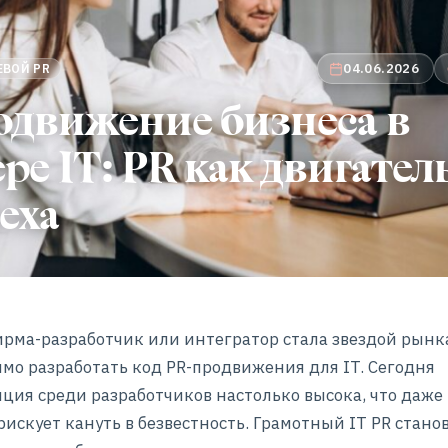
04.06.2026
ЕВОЙ PR
одвижение бизнеса в
ре IT: PR как двигател
еха
рма-разработчик или интегратор стала звездой рынк
мо разработать код PR-продвижения для IT. Сегодня
ция среди разработчиков настолько высока, что даже
рискует кануть в безвестность. Грамотный IT PR стано