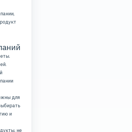
пании,
продукт
паний
жеты.
ей.
й
мпании
ожны для
 выбирать
гию и
дукты, не