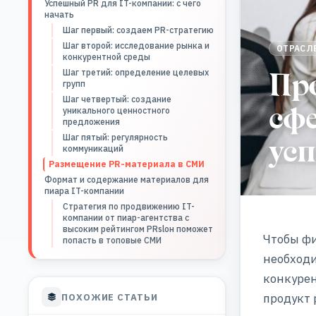
Успешный PR для IT-компании: с чего
начать
Шаг первый: создаем PR-стратегию
Шаг второй: исследование рынка и
ОТРАСЛ
конкурентной среды
Пр
Шаг третий: определение целевых
групп
Шаг четвертый: создание
сфе
уникального ценностного
предложения
усп
Шаг пятый: регулярность
коммуникаций
Размещение PR-материала в СМИ
Формат и содержание материалов для
пиара IT-компании
Стратегия по продвижению IT-
компании от пиар-агентства с
высоким рейтингом PRslон поможет
Чтобы фи
попасть в топовые СМИ
необходи
конкурен
продукт 
ПОХОЖИЕ СТАТЬИ