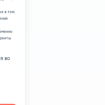
е в том,
ения
ременно
уренты
я во