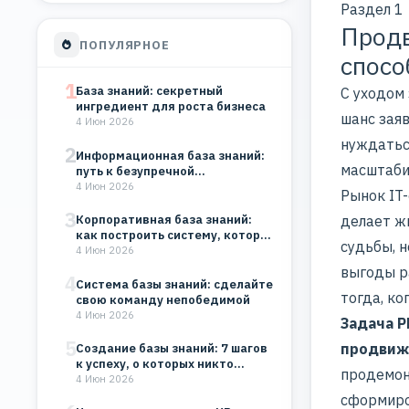
пациентов через
Раздел 1
публикации…
Продв
ПОПУЛЯРНОЕ
спосо
1
База знаний: секретный
С уходом
ингредиент для роста бизнеса
шанс заяв
4 Июн 2026
нуждатьс
2
Информационная база знаний:
масштабир
путь к безупречной
организации
4 Июн 2026
Рынок IT
3
делает ж
Корпоративная база знаний:
как построить систему, которая
судьбы, н
будет работать на…
4 Июн 2026
выгоды р
4
Система базы знаний: сделайте
тогда, ко
свою команду непобедимой
4 Июн 2026
Задача P
5
продвиж
Создание базы знаний: 7 шагов
к успеху, о которых никто…
продемон
4 Июн 2026
сформиро