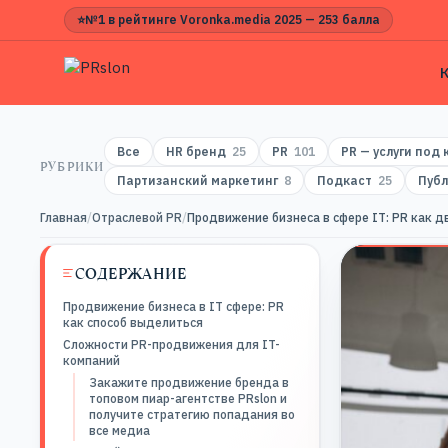
⭐
№1 в рейтинге Voronka.media 2025 — 253 балла
Все
HR бренд
25
PR
101
PR — услуги под
РУБРИКИ
Партизанский маркетинг
8
Подкаст
25
Публ
Главная
/
Отраслевой PR
/
Продвижение бизнеса в сфере IT: PR как д
СОДЕРЖАНИЕ
Продвижение бизнеса в IT сфере: PR
как способ выделиться
Сложности PR-продвижения для IT-
компаний
Закажите продвижение бренда в
топовом пиар-агентстве PRslon и
получите стратегию попадания во
все медиа