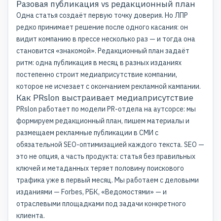
Разовая публикация vs редакционный план
Одна статья создаёт первую точку доверия. Но ЛПР
редко принимает решение после одного касания: он
видит компанию в прессе несколько раз — и тогда она
становится «знакомой». Редакционный план задаёт
ритм: одна публикация в месяц в разных изданиях
постепенно строит медиаприсутствие компании,
которое не исчезает с окончанием рекламной кампании.
Как PRslon выстраивает медиаприсутствие
PRslon работает по модели PR-отдела на аутсорсе: мы
формируем редакционный план, пишем материалы и
размещаем
рекламные публикации в СМИ
с
обязательной SEO-оптимизацией каждого текста. SEO —
это не опция, а часть продукта: статья без правильных
ключей и метаданных теряет половину поискового
трафика уже в первый месяц. Мы работаем с деловыми
изданиями — Forbes, РБК, «Ведомостями» — и
отраслевыми площадками под задачи конкретного
клиента.