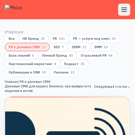
РУБРИКИ
Все
HR бренд
25
PR
101
PR — услуги под ключ
35
PR в деловых СМИ
13
SEO
7
SERM
22
SMM
10
База знаний
5
Личный бренд
40
Отраслевой PR
44
Партизанский маркетинг
8
Подкаст
25
Публикации в СМИ
38
Реклама
15
Главная
/
PR в деловых СМИ
/
Деловые СМИ для вашего бизнеса: как превратить
Следующая статья
→
издание в актив