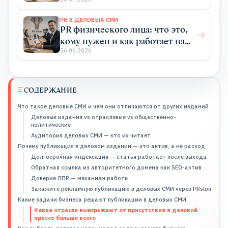
отраслевых изданиях для
продвижения бизнеса
PR В ДЕЛОВЫХ СМИ
PR физического лица: что это,
кому нужен и как работает на
практике
26.06.2026
СОДЕРЖАНИЕ
Что такое деловые СМИ и чем они отличаются от других изданий
Деловые издания vs отраслевые vs общественно-
политические
Аудитория деловых СМИ — кто их читает
Почему публикация в деловом издании — это актив, а не расход
Долгосрочная индексация — статья работает после выхода
Обратная ссылка из авторитетного домена как SEO-актив
Доверие ЛПР — механизм работы
Закажите рекламную публикацию в деловых СМИ через PRslon
Какие задачи бизнеса решают публикации в деловых СМИ
Какие отрасли выигрывают от присутствия в деловой
прессе больше всего