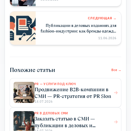
СЛЕДУЮЩАЯ →
Публикации в деловых изданиях для
fashion-индустрии: как бренды одежды
выходят за рамки глянца
11.06.2026
Похожие статьи
Все →
PR — УСЛУГИ ПОД КЛЮЧ
Продвижение B2B-компании в
СМИ — PR-стратегия от PR Slon
14.07.2026
PR В ДЕЛОВЫХ СМИ
Заказать статью в СМИ —
публикации в деловых и
14.07.2026