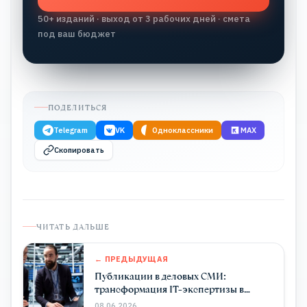
50+ изданий · выход от 3 рабочих дней · смета
под ваш бюджет
ПОДЕЛИТЬСЯ
Telegram
VK
Одноклассники
MAX
Скопировать
ЧИТАТЬ ДАЛЬШЕ
← ПРЕДЫДУЩАЯ
Публикации в деловых СМИ:
трансформация IT-экспертизы в
доверие enterprise-сектора
08.06.2026