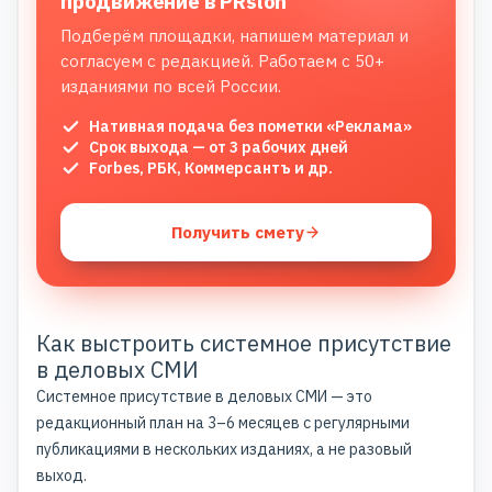
продвижение в PRslon
Подберём площадки, напишем материал и
согласуем с редакцией. Работаем с 50+
изданиями по всей России.
Нативная подача без пометки «Реклама»
Срок выхода — от 3 рабочих дней
Forbes, РБК, Коммерсантъ и др.
Получить смету
Как выстроить системное присутствие
в деловых СМИ
Системное присутствие в деловых СМИ — это
редакционный план на 3–6 месяцев с регулярными
публикациями в нескольких изданиях, а не разовый
выход.