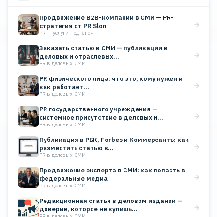
Продвижение B2B-компании в СМИ — PR-
стратегия от PR Slon
PR — услуги под ключ
Заказать статью в СМИ — публикации в
деловых и отраслевых…
PR в деловых СМИ
PR физического лица: что это, кому нужен и
как работает…
PR в деловых СМИ
PR государственного учреждения —
системное присутствие в деловых и
PR в деловых СМИ
отраслевых…
Публикация в РБК, Forbes и Коммерсантъ: как
разместить статью в…
PR в деловых СМИ
Продвижение эксперта в СМИ: как попасть в
федеральные медиа
PR в деловых СМИ
Редакционная статья в деловом издании —
доверие, которое не купишь…
PR в деловых СМИ