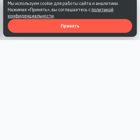
Мы используем cookie для работы сайта и аналитики.
Нажимая «Принять», вы соглашаетесь с
политикой
конфиденциальности
.
Принять
Наша работа — повысить доверие к бренду, получить охваты
и альтернативные точки касания и за счет этого улучшить
конверсии в продажи.
*Акция действует при условии приобретения одного из
действующих тарифов компании