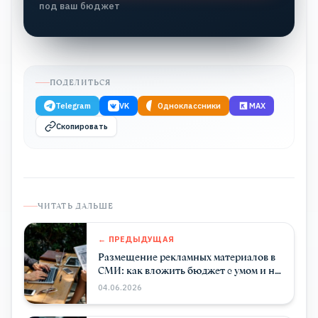
под ваш бюджет
ПОДЕЛИТЬСЯ
Telegram
VK
Одноклассники
MAX
Скопировать
ЧИТАТЬ ДАЛЬШЕ
← ПРЕДЫДУЩАЯ
Размещение рекламных материалов в
СМИ: как вложить бюджет с умом и не
платить за «воздух»
04.06.2026