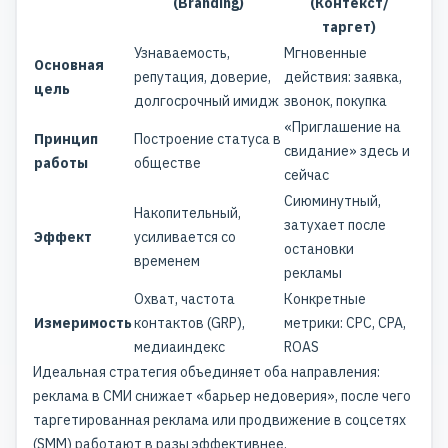
(Branding)
(Контекст/
таргет)
Узнаваемость,
Мгновенные
Основная
репутация, доверие,
действия: заявка,
цель
долгосрочный имидж
звонок, покупка
«Приглашение на
Принцип
Построение статуса в
свидание» здесь и
работы
обществе
сейчас
Сиюминутный,
Накопительный,
затухает после
Эффект
усиливается со
остановки
временем
рекламы
Охват, частота
Конкретные
Измеримость
контактов (GRP),
метрики: CPC, CPA,
медиаиндекс
ROAS
Идеальная стратегия объединяет оба направления:
реклама в СМИ снижает «барьер недоверия», после чего
таргетированная реклама или продвижение в соцсетях
(SMM) работают в разы эффективнее.