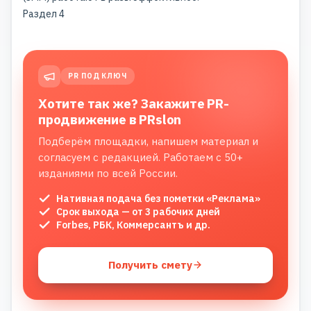
Раздел 4
PR ПОД КЛЮЧ
Хотите так же? Закажите PR-
продвижение в PRslon
Подберём площадки, напишем материал и
согласуем с редакцией. Работаем с 50+
изданиями по всей России.
Нативная подача без пометки «Реклама»
Срок выхода — от 3 рабочих дней
Forbes, РБК, Коммерсантъ и др.
Получить смету