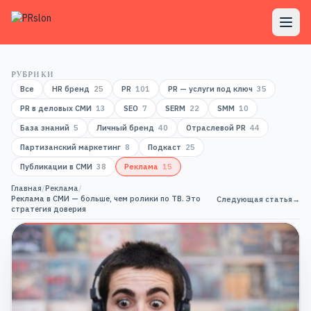
РУБРИКИ
Все
HR бренд
25
PR
101
PR — услуги под ключ
35
PR в деловых СМИ
13
SEO
7
SERM
22
SMM
10
База знаний
5
Личный бренд
40
Отраслевой PR
44
Партизанский маркетинг
8
Подкаст
25
Публикации в СМИ
38
Реклама
15
Главная
/
Реклама
/
Реклама в СМИ — больше, чем ролики по ТВ. Это
Следующая статья
→
стратегия доверия