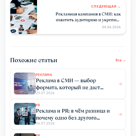
СЛЕДУЮЩАЯ →
Рекламная кампания в СМИ: как
охватить аудиторию и укрепить
доверие к бренду
04.06.2026
Похожие статьи
Все →
РЕКЛАМА
Реклама в СМИ — выбор
формата, который не даст
конкурентам перехватить
29.07.2026
клиентов
PR
Реклама и PR: в чём разница и
почему одно без другого
работает хуже
06.07.2026
PR