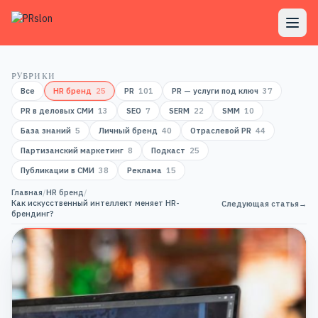
РУБРИКИ
Все
HR бренд
25
PR
101
PR — услуги под ключ
37
PR в деловых СМИ
13
SEO
7
SERM
22
SMM
10
База знаний
5
Личный бренд
40
Отраслевой PR
44
Партизанский маркетинг
8
Подкаст
25
Публикации в СМИ
38
Реклама
15
Главная
/
HR бренд
/
Как искусственный интеллект меняет HR-
Следующая статья
→
брендинг?