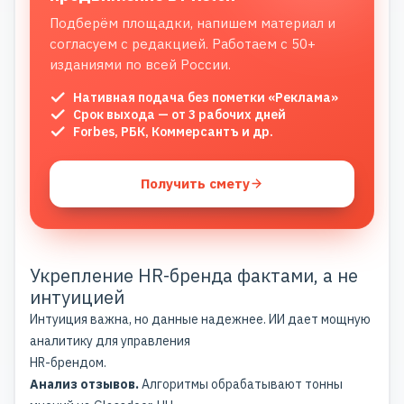
Подберём площадки, напишем материал и
согласуем с редакцией. Работаем с 50+
изданиями по всей России.
Нативная подача без пометки «Реклама»
Срок выхода — от 3 рабочих дней
Forbes, РБК, Коммерсантъ и др.
Получить смету
Укрепление HR-бренда фактами, а не
интуицией
Интуиция важна, но данные надежнее. ИИ дает мощную
аналитику для управления
HR-брендом.
Анализ отзывов.
Алгоритмы обрабатывают тонны