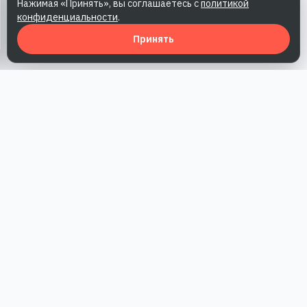
Нажимая «Принять», вы соглашаетесь с
политикой
конфиденциальности
.
Принять
Наша работа — повысить доверие к бренду, получить охваты
и альтернативные точки касания и за счет этого улучшить
конверсии в продажи.
*Акция действует при условии приобретения одного из
действующих тарифов компании