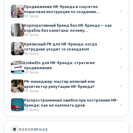
Продвижение HR-бренда в соцсетях:
пошаговая инструкция по созданию
HR бренд
корпоративного блога
Корпоративный бренд без HR-бренда — как
корабль без капитана: почему…
HR бренд
Кризисный PR для HR-бренда: когда
сотрудник уходит со скандалом
HR бренд
LinkedIn для HR-бренда: стратегия
продвижения
HR бренд
PR-менеджер: мастер иллюзий или
архитектор репутации HR-бренда?
HR бренд
Распространенные ошибки при построении HR-
бренда: как не наломать дров
HR бренд
ПОПУЛЯРНОЕ