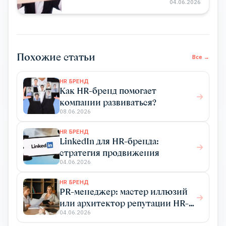
04.06.2026
Похожие статьи
Все →
HR БРЕНД
Как HR-бренд помогает
компании развиваться?
08.06.2026
HR БРЕНД
LinkedIn для HR-бренда:
стратегия продвижения
04.06.2026
HR БРЕНД
PR-менеджер: мастер иллюзий
или архитектор репутации HR-
бренда?
04.06.2026