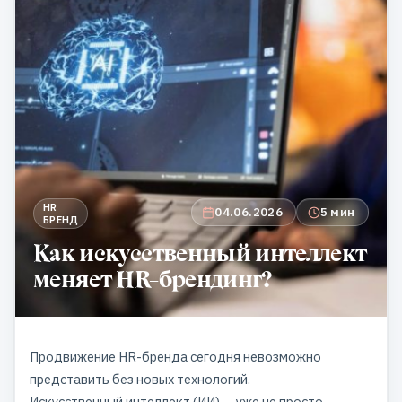
HR
04.06.2026
5 мин
БРЕНД
Как искусственный интеллект
меняет HR-брендинг?
Продвижение HR-бренда сегодня невозможно
представить без новых технологий.
Искусственный интеллект (ИИ) — уже не просто