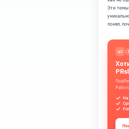
Эти темы
уникальн
понял, по
Хот
PRs
Подбе
Работ
На
Ср
Fo
По