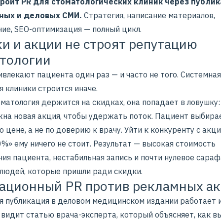
троит PR для стоматологических клиник через публик
ных и деловых СМИ.
Стратегия, написание материалов,
ие, SEO-оптимизация — полный цикл.
и и акции не строят репутацию
тологии
влекают пациента один раз — и часто не того. Системная
 клиники строится иначе.
оматология держится на скидках, она попадает в ловушку
жна новая акция, чтобы удержать поток. Пациент выбира
о цене, а не по доверию к врачу. Уйти к конкуренту с акц
%» ему ничего не стоит. Результат — высокая стоимость
ния пациента, нестабильная запись и почти нулевое сара
 людей, которые пришли ради скидки.
ационный PR против рекламных а
я публикация
в деловом медицинском издании работает и
 видит
статью врача-эксперта
, который объясняет, как 