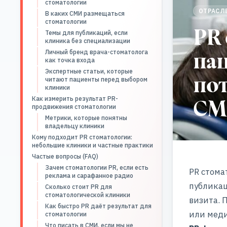
стоматологии
ОТРАСЛ
В каких СМИ размещаться
стоматологии
PR 
Темы для публикаций, если
клиника без специализации
па
Личный бренд врача-стоматолога
как точка входа
Экспертные статьи, которые
пот
читают пациенты перед выбором
клиники
СМ
Как измерить результат PR-
продвижения стоматологии
Метрики, которые понятны
владельцу клиники
Кому подходит PR стоматологии:
небольшие клиники и частные практики
Частые вопросы (FAQ)
Зачем стоматологии PR, если есть
PR стома
реклама и сарафанное радио
публикац
Сколько стоит PR для
стоматологической клиники
визита. 
Как быстро PR даёт результат для
или меди
стоматологии
Что писать в СМИ, если мы не