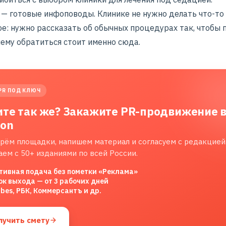
 — готовые инфоповоды. Клинике не нужно делать что-то
ое: нужно рассказать об обычных процедурах так, чтобы 
чему обратиться стоит именно сюда.
PR ПОД КЛЮЧ
ите так же? Закажите PR-продвижение 
lon
рём площадки, напишем материал и согласуем с редакцией
аем с 50+ изданиями по всей России.
тивная подача без пометки «Реклама»
ок выхода — от 3 рабочих дней
rbes, РБК, Коммерсантъ и др.
лучить смету