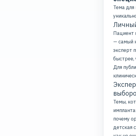
Тема для
уникально
Личный
Пациент 
— самый к
эксперт 
быстрее, 
Для публ
клиничес
Экспер
выборо
Темы, ко
импланта
почему о
детская с
как не ош