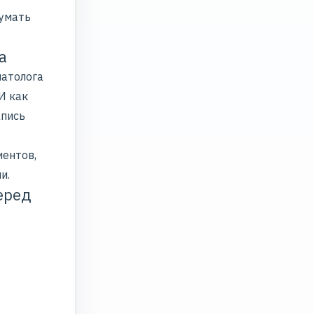
думать
а
матолога
И как
апись
иентов,
и.
еред