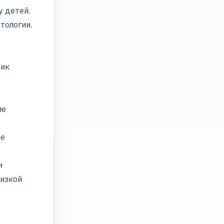
у детей.
тологии.
ник
ие
ше
и
низкой