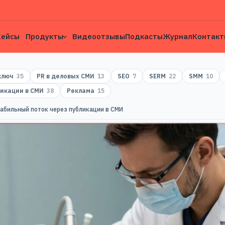
Кейсы
Продукты
Видеоотзывы
Подкасты
Журнал
Контакт
 ключ
35
PR в деловых СМИ
13
SEO
7
SERM
22
SMM
10
икации в СМИ
38
Реклама
15
табильный поток через публикации в СМИ