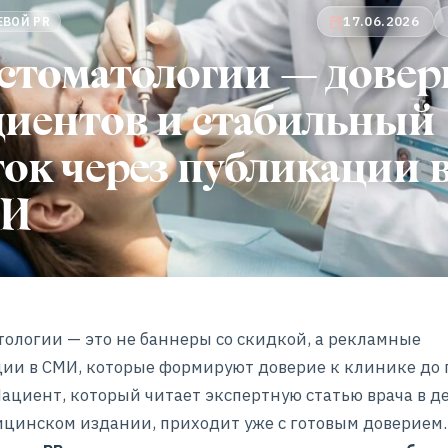
17.06.2026
ЕВОЙ PR
стоматологии — довер
циентов и стабильный
ок через публикации 
И
тологии — это не баннеры со скидкой, а рекламные
ии в СМИ, которые формируют доверие к клинике до 
Пациент, который читает экспертную статью врача в д
цинском издании, приходит уже с готовым доверием.