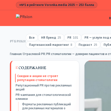
⭐
№1 в рейтинге Voronka.media 2025 — 253 балла
Все
HR бренд
25
PR
101
PR — услуги под
РУБРИКИ
Партизанский маркетинг
8
Подкаст
25
Публ
Главная
/
Отраслевой PR
/
PR стоматологии — доверие пациентов и с
СОДЕРЖАНИЕ
Скидки и акции не строят
репутацию стоматологии
Репутационный PR против рекламных
акций
PR-кампания для стоматологической
клиники
Форматы рекламных публикаций
для рекламных материалов о