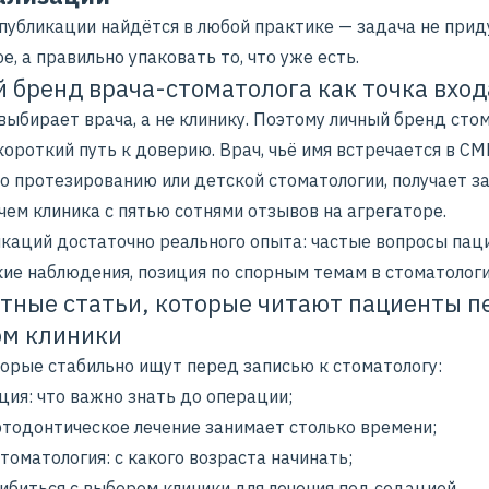
 публикации найдётся в любой практике — задача не при
е, а правильно упаковать то, что уже есть.
 бренд врача-стоматолога как точка вход
выбирает врача, а не клинику. Поэтому личный бренд сто
ороткий путь к доверию. Врач, чьё имя встречается в СМ
по протезированию или детской стоматологии, получает з
чем клиника с пятью сотнями отзывов на агрегаторе.
икаций достаточно реального опыта: частые вопросы пац
кие наблюдения, позиция по спорным темам в стоматологи
тные статьи, которые читают пациенты п
м клиники
торые стабильно ищут перед записью к стоматологу:
ция: что важно знать до операции;
ртодонтическое лечение занимает столько времени;
томатология: с какого возраста начинать;
ибиться с выбором клиники для лечения под седацией.