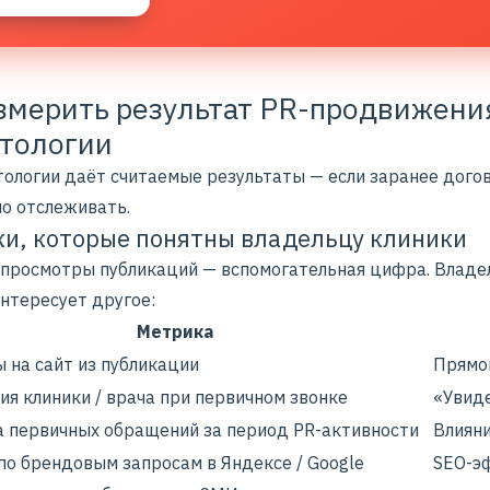
змерить результат PR-продвижени
тологии
тологии даёт считаемые результаты — если заранее догов
но отслеживать.
и, которые понятны владельцу клиники
 просмотры публикаций — вспомогательная цифра. Владе
интересует другое:
Метрика
 на сайт из публикации
Прямо
ия клиники / врача при первичном звонке
«Увиде
 первичных обращений за период PR-активности
Влияни
по брендовым запросам в Яндексе / Google
SEO-э