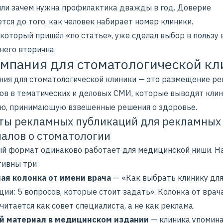
или зачем нужна профилактика дважды в год. Доверие
ся до того, как человек набирает номер клиники.
который пришёл «по статье», уже сделал выбор в пользу 
него вторична.
мпания для стоматологической к
ния для стоматологической клиники — это
размещение ре
ов
в тематических и деловых СМИ, которые выводят клин
ю, принимающую взвешенные решения о здоровье.
ы рекламных публикаций для рекламных
алов о стоматологии
й формат одинаково работает для медицинской ниши. Н
тивны три:
ая колонка от имени врача
— «
Как выбрать клинику дл
ции: 5 вопросов, которые стоит задать
».
Колонка
от врач
читается как совет специалиста, а не как реклама.
й материал в медицинском издании
— клиника упомина