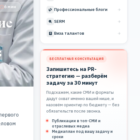
6 мин
Профессиональные блоги
ие
SERM
Виза талантов
в
БЕСПЛАТНАЯ КОНСУЛЬТАЦИЯ
Запишитесь на PR-
стратегию — разберём
задачу за 30 минут
Подскажем, какие СМИ и форматы
дадут охват именно вашей нише, и
назовём ориентир по бюджету — без
обязательств после звонка.
первого
Публикации в топ-СМИ и
еловом
отраслевых медиа
Медиаплан под вашу задачу и
сроки