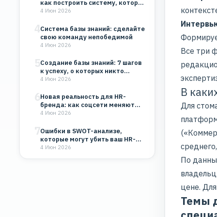
как построить систему, которая
контекст
будет работать на…
4 Июн 2026
Интервью
4
Система базы знаний: сделайте
Формирует
свою команду непобедимой
4 Июн 2026
Все три 
5
Создание базы знаний: 7 шагов
редакцио
к успеху, о которых никто…
эксперти
4 Июн 2026
В каки
6
Новая реальность для HR-
Для стом
бренда: как соцсети меняют
восприятие компании
4 Июн 2026
платформы
7
Ошибки в SWOT-анализе,
(«Коммер
которые могут убить ваш HR-
среднего
бренд и бизнес
4 Июн 2026
По данны
владельцы
цене. Для
Темы д
специ