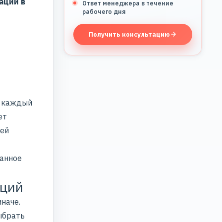
ации в
Ответ менеджера в течение
рабочего дня
Получить консультацию
: каждый
ет
ией
фанное
кций
наче.
выбрать