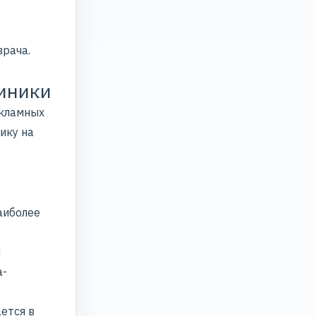
врача.
линики
кламных
ику на
аиболее
я
а-
ется в