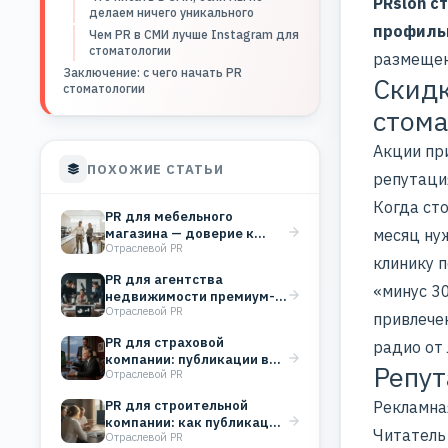
PRslon с
делаем ничего уникального
профиль
Чем PR в СМИ лучше Instagram для
стоматологии
размещен
Заключение: с чего начать PR
Скидк
стоматологии
стома
Акции при
ПОХОЖИЕ СТАТЬИ
репутация
Когда ст
PR для мебельного
магазина — доверие к
месяц ну
Отраслевой PR
бренду вместо
клинику п
бесконечных…
PR для агентства
«минус 30
недвижимости премиум-
Отраслевой PR
класса: работа со СМИ как
привлече
инструмент…
PR для страховой
радио от
компании: публикации в
Репут
Отраслевой PR
СМИ строят доверие и…
PR для строительной
Рекламна
компании: как публикации
Читатель
Отраслевой PR
в СМИ укрепляют