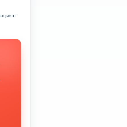
пациент
в
.