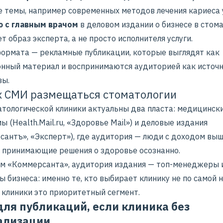
е темы, например современных методов лечения кариеса 
 с главным врачом
в деловом издании о бизнесе в стома
 образ эксперта, а не просто исполнителя услуги.
формата — рекламные публикации, которые выглядят как
нный материал и воспринимаются аудиторией как источ
зы.
х СМИ размещаться стоматологии
атологической клиники актуальны два пласта: медицинск
 (Health.Mail.ru, «Здоровье Mail») и деловые издания
сантъ», «Эксперт»), где аудитория — люди с доходом вы
, принимающие решения о здоровье осознанно.
м «Коммерсанта», аудитория издания — топ-менеджеры 
 бизнеса: именно те, кто выбирает клинику не по самой 
 клиники это приоритетный сегмент.
ля публикаций, если клиника без
ализации