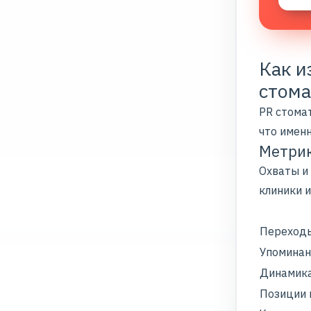
Как и
стома
PR стома
что имен
Метрик
Охваты и
клиники 
Переходы
Упоминан
Динамика
Позиции 