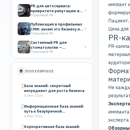
репутацию…
имплант 
PR для автосервиса:
превратите репутацию в
формирует
Отраслевой PR
поток клиентов
Пациент, 
Публикация в профильных
Цена для 
СМИ: зачем это бизнесу и
Отраслевой PR
как выбрать…
PR-ка
Системный PR для
PR-кампа
стоматологии —
Отраслевой PR
увеличение потока
материал
пациентов через
аудитори
публикации…
Формат
ПОПУЛЯРНОЕ
матери
1
База знаний: секретный
Не кажды
ингредиент для роста бизнеса
результа
4 Июн 2026
Экспертн
2
Информационная база знаний:
путь к безупречной
импланта
организации
4 Июн 2026
эксперта 
3
Корпоративная база знаний:
Обзорны