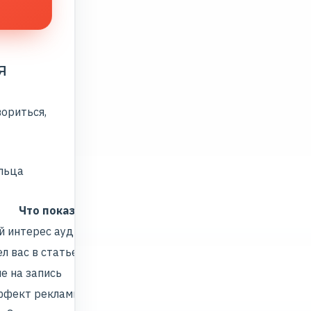
я
ориться,
льца
Что показывает
й интерес аудитории
л вас в статье»
е на запись
ффект рекламных публикаций