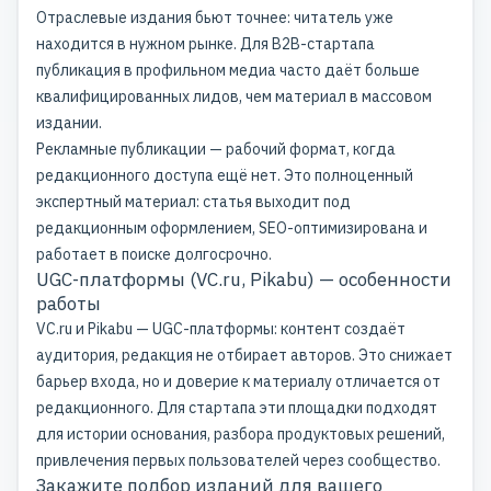
Отраслевые издания бьют точнее: читатель уже
находится в нужном рынке. Для B2B-стартапа
публикация в профильном медиа часто даёт больше
квалифицированных лидов, чем материал в массовом
издании.
Рекламные публикации
— рабочий формат, когда
редакционного доступа ещё нет. Это полноценный
экспертный материал: статья выходит под
редакционным оформлением, SEO-оптимизирована и
работает в поиске долгосрочно.
UGC-платформы (VC.ru, Pikabu) — особенности
работы
VC.ru и Pikabu — UGC-платформы: контент создаёт
аудитория, редакция не отбирает авторов. Это снижает
барьер входа, но и доверие к материалу отличается от
редакционного. Для стартапа эти площадки подходят
для истории основания, разбора продуктовых решений,
привлечения первых пользователей через сообщество.
Закажите подбор изданий для вашего