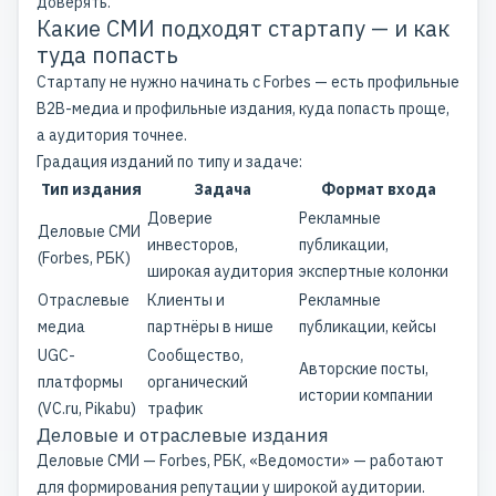
доверять.
Какие СМИ подходят стартапу — и как
туда попасть
Стартапу не нужно начинать с Forbes — есть профильные
B2B-медиа и профильные издания, куда попасть проще,
а аудитория точнее.
Градация изданий по типу и задаче:
Тип издания
Задача
Формат входа
Доверие
Рекламные
Деловые СМИ
инвесторов,
публикации,
(Forbes, РБК)
широкая аудитория
экспертные колонки
Отраслевые
Клиенты и
Рекламные
медиа
партнёры в нише
публикации, кейсы
UGC-
Сообщество,
Авторские посты,
платформы
органический
истории компании
(
VC.ru
,
Pikabu)
трафик
Деловые и отраслевые издания
Деловые СМИ — Forbes, РБК, «Ведомости» — работают
для формирования репутации у широкой аудитории.