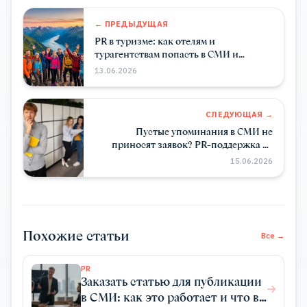
← ПРЕДЫДУЩАЯ
PR в туризме: как отелям и
турагентствам попасть в СМИ и
получить бронирования
13.06.2026
СЛЕДУЮЩАЯ →
Пустые упоминания в СМИ не
приносят заявок? PR-поддержка от
PRslon строит авторитет и
15.06.2026
конвертируется в продажи.
Похожие статьи
Все →
PR
Заказать статью для публикации
в СМИ: как это работает и что вы