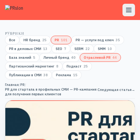
РУБРИКИ
Все
HR бренд
25
PR
101
PR — услуги под ключ
35
PR в деловых СМИ
13
SEO
7
SERM
22
SMM
10
База знаний
5
Личный бренд
40
Отраслевой PR
44
Партизанский маркетинг
8
Подкаст
25
Публикации в СМИ
38
Реклама
15
Главная
/
PR
/
PR для стартапа в профильных СМИ — PR-кампания
Следующая статья
→
для получения первых клиентов