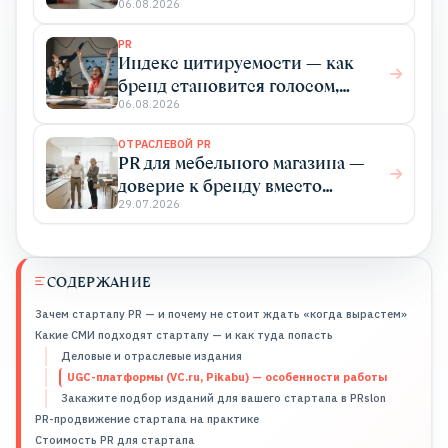
получаете
06.08.2026
PR
Индекс цитируемости — как
бренд становится голосом,
который цитируют
06.08.2026
ОТРАСЛЕВОЙ PR
PR для мебельного магазина —
доверие к бренду вместо
бесконечных акций
29.07.2026
СОДЕРЖАНИЕ
Зачем стартапу PR — и почему не стоит ждать «когда вырастем»
Какие СМИ подходят стартапу — и как туда попасть
Деловые и отраслевые издания
UGC-платформы (VC.ru, Pikabu) — особенности работы
Закажите подбор изданий для вашего стартапа в PRslon
PR-продвижение стартапа на практике
Стоимость PR для стартапа