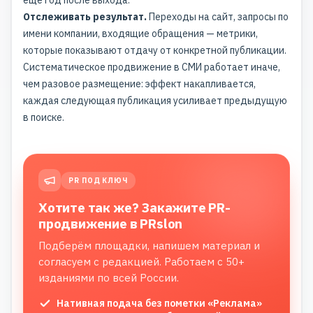
ещё год после выхода.
Отслеживать результат.
Переходы на сайт, запросы по
имени компании, входящие обращения — метрики,
которые показывают отдачу от конкретной публикации.
Систематическое
продвижение в СМИ
работает иначе,
чем разовое размещение: эффект накапливается,
каждая следующая публикация усиливает предыдущую
в поиске.
PR ПОД КЛЮЧ
Хотите так же? Закажите PR-
продвижение в PRslon
Подберём площадки, напишем материал и
согласуем с редакцией. Работаем с 50+
изданиями по всей России.
Нативная подача без пометки «Реклама»