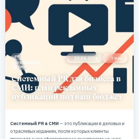
PR
09.06.2026
7 мин
ПУБЛИКАЦИИ
В СМИ
Системный PR для бизнеса в
СМИ: план рекламных
публикаций под ваш бюджет
Системный PR в СМИ
— это публикации в деловых и
отраслевых изданиях, после которых клиенты
приходят с уже сформированным запросом: не «кто