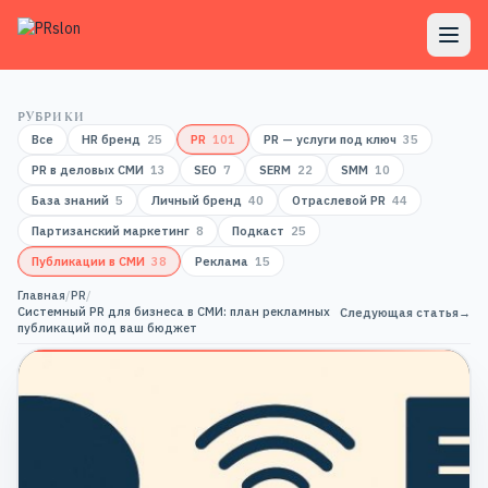
РУБРИКИ
Все
HR бренд
25
PR
101
PR — услуги под ключ
35
PR в деловых СМИ
13
SEO
7
SERM
22
SMM
10
База знаний
5
Личный бренд
40
Отраслевой PR
44
Партизанский маркетинг
8
Подкаст
25
Публикации в СМИ
38
Реклама
15
Главная
/
PR
/
Системный PR для бизнеса в СМИ: план рекламных
Следующая статья
→
публикаций под ваш бюджет