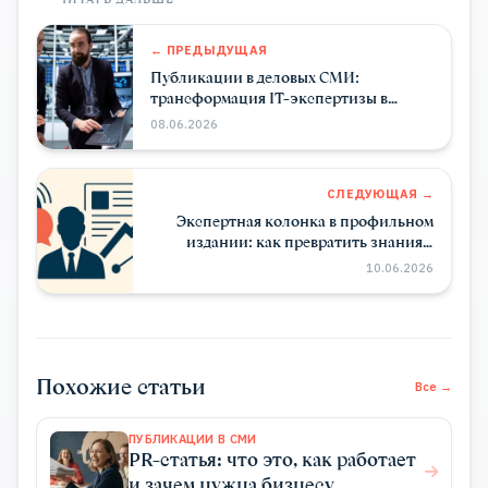
← ПРЕДЫДУЩАЯ
Публикации в деловых СМИ:
трансформация IT-экспертизы в
доверие enterprise-сектора
08.06.2026
СЛЕДУЮЩАЯ →
Экспертная колонка в профильном
издании: как превратить знания в
доверие клиентов
10.06.2026
Похожие статьи
Все →
ПУБЛИКАЦИИ В СМИ
PR-статья: что это, как работает
и зачем нужна бизнесу