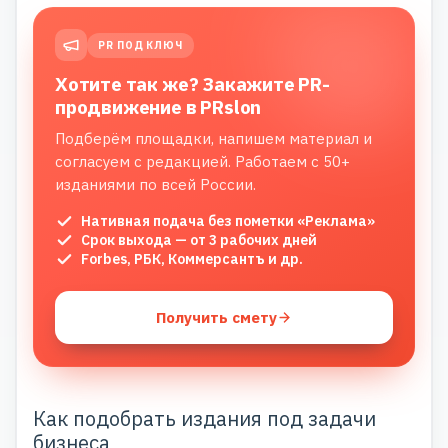
PR ПОД КЛЮЧ
Хотите так же? Закажите PR-
продвижение в PRslon
Подберём площадки, напишем материал и
согласуем с редакцией. Работаем с 50+
изданиями по всей России.
Нативная подача без пометки «Реклама»
Срок выхода — от 3 рабочих дней
Forbes, РБК, Коммерсантъ и др.
Получить смету
Как подобрать издания под задачи
бизнеса