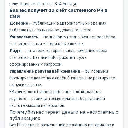
репутацию эксперта за 3–4 месяца.
Бизнес получит за счёт системного PR в
СМИ
Доверие
— публикации в авторитетных изданиях
работают как социальное доказательство.
Узнаваемость
— медиаприсутствие бизнеса растёт за
счёт индексации материалов в поиске.
Лиды
— читатели, которые нашли компанию через
статью в Forbes или РБК, приходят с уже
сформированным запросом.
Управление репутацией компании
— вы первыми
формируете повестку о своём бизнесе, а не реагируете
на чужие оценки.
PR для малого бизнеса работает так же, как для
крупного — разница только в масштабе изданий и
частоте выхода материалов.
Почему бизнес теряет деньги на несистемных
публикациях
Без PR-плана по
размещению рекламных материалов в