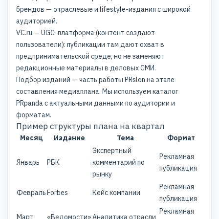
брендов — отраслевые и lifestyle-издания с широкой
аудиторией.
VC.ru — UGC-платформа (контент создают
пользователи): публикации там дают охват в
предпринимательской среде, но не заменяют
редакционные материалы в деловых СМИ.
Подбор изданий — часть работы PRslon на этапе
составления медиаплана. Мы используем каталог
PRpanda с актуальными данными по аудитории и
форматам.
Пример структуры плана на квартал
Месяц
Издание
Тема
Формат
Экспертный
Рекламная
Январь
РБК
комментарий по
публикация
рынку
Рекламная
Февраль
Forbes
Кейс компании
публикация
Рекламная
Март
«Ведомости»
Аналитика отрасли