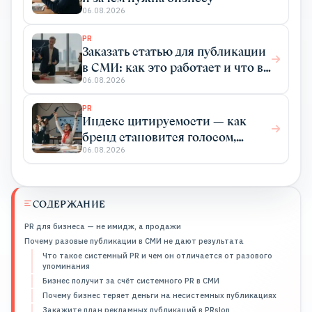
06.08.2026
PR
Заказать статью для публикации
в СМИ: как это работает и что вы
получаете
06.08.2026
PR
Индекс цитируемости — как
бренд становится голосом,
который цитируют
06.08.2026
СОДЕРЖАНИЕ
PR для бизнеса — не имидж, а продажи
Почему разовые публикации в СМИ не дают результата
Что такое системный PR и чем он отличается от разового
упоминания
Бизнес получит за счёт системного PR в СМИ
Почему бизнес теряет деньги на несистемных публикациях
Закажите план рекламных публикаций в PRslon