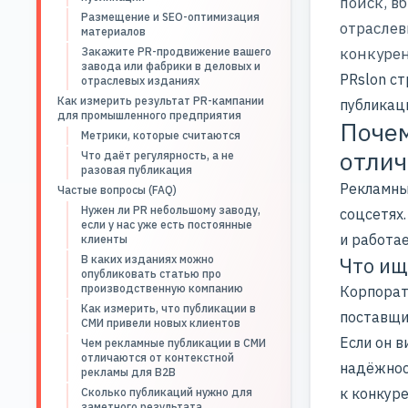
поиск, в
Размещение и SEO-оптимизация
отраслев
материалов
конкурен
Закажите PR-продвижение вашего
завода или фабрики в деловых и
PRslon с
отраслевых изданиях
Как измерить результат PR-кампании
публикац
для промышленного предприятия
Почем
Метрики, которые считаются
отлич
Что даёт регулярность, а не
разовая публикация
Рекламные
Частые вопросы (FAQ)
Нужен ли PR небольшому заводу,
соцсетях
если у нас уже есть постоянные
и работа
клиенты
В каких изданиях можно
Что ищ
опубликовать статью про
производственную компанию
Корпорат
Как измерить, что публикации в
поставщик
СМИ привели новых клиентов
Если он 
Чем рекламные публикации в СМИ
отличаются от контекстной
надёжност
рекламы для B2B
к конкуре
Сколько публикаций нужно для
заметного результата