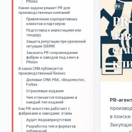
PRslon
PR
Какие задачи решает PR для
производственных компаний
PR-
Привлечение корпоративных
клиентов и партнёров
зав
Подготовка к инвестициям или
тендеру
Защита репутации при кризисной
ста
ситуации (SERM)
Заказать PR-сопровождение
кли
фабрик и заводов под ключ в
PRslon
В каких СМИ публикуется
производственный бизнес
Деловые СМИ: РБК, «Ведомости»,
Forbes
Отраслевые издания
Чем отличается попадание в
PR-аген
каждый тип изданий
производ
Как PR-агентство работает с
фабриками и заводами: этапы
в поиске
Аудит медиаприсутствия
Закупщик
Разработка тем и форматов
публикаций