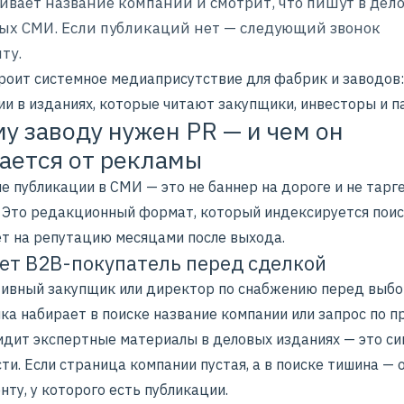
бивает название компании и смотрит, что пишут в дел
ых СМИ. Если публикаций нет — следующий звонок
ту.
троит системное
медиаприсутствие для фабрик и заводов
:
ии в изданиях, которые читают закупщики, инвесторы и п
у заводу нужен PR — и чем он
ается от рекламы
 публикации в СМИ — это не баннер на дороге и не тарге
. Это редакционный формат, который индексируется пои
ет на репутацию месяцами после выхода.
ет B2B-покупатель перед сделкой
ивный закупщик или директор по снабжению перед выб
а набирает в поиске название компании или запрос по п
видит экспертные материалы в деловых изданиях — это си
и. Если страница компании пустая, а в поиске тишина — 
нту, у которого есть публикации.