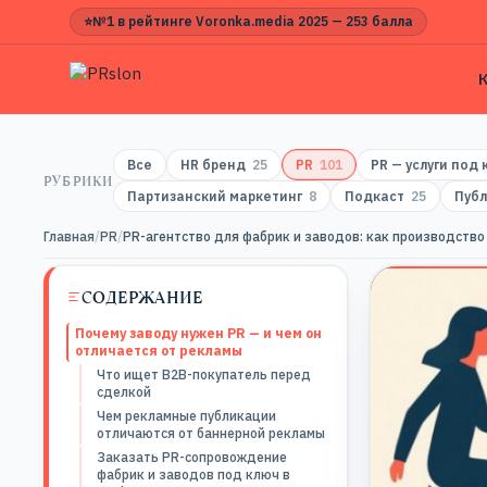
⭐
№1 в рейтинге Voronka.media 2025 — 253 балла
Все
HR бренд
25
PR
101
PR — услуги под
РУБРИКИ
Партизанский маркетинг
8
Подкаст
25
Публ
Главная
/
PR
/
PR-агентство для фабрик и заводов: как производство
СОДЕРЖАНИЕ
Почему заводу нужен PR — и чем он
отличается от рекламы
Что ищет B2B-покупатель перед
сделкой
Чем рекламные публикации
отличаются от баннерной рекламы
Заказать PR-сопровождение
фабрик и заводов под ключ в