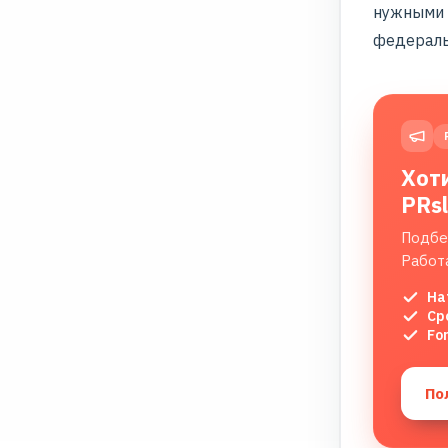
нужными 
федераль
Хот
PRs
Подбе
Работ
На
Ср
Fo
По