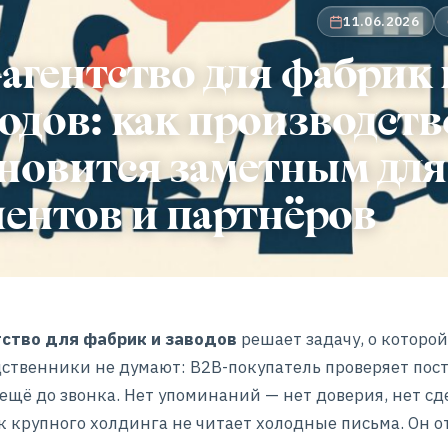
11.06.2026
агентство для фабрик 
одов: как производств
новится заметным для
ентов и партнёров
тство для фабрик и заводов
решает задачу, о которо
ственники не думают: B2B-покупатель проверяет пос
 ещё до звонка. Нет упоминаний — нет доверия, нет сд
 крупного холдинга не читает холодные письма. Он 