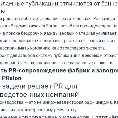
кламные публикации отличаются от банн
мы
я реклама работает, пока вы платите показы. Рекламная
ия в «Ведомостях» или Forbes остаётся проиндексированн
й в поиске бессрочно. Каждый новый материал усиливает
ий: накапливается семантика, растёт ссылочный вес, и п
 воспринимать компанию как отраслевого эксперта.
троит для заводов систему
публикаций в деловых
и
отрасл
торая работает на накопление, а не на разовые всплески.
ать PR-сопровождение фабрик и заводо
 PRslon
 задачи решает PR для
водственных компаний
роизводства — это не имиджевая история ради имиджа. 
ривязана к коммерческому результату.
чение корпоративных клиентов и партнё