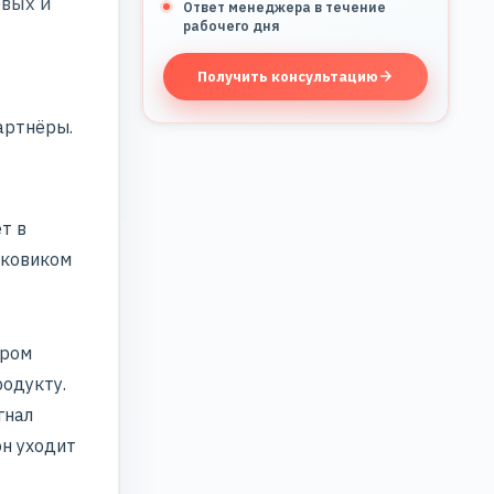
овых и
Ответ менеджера в течение
рабочего дня
Получить консультацию
артнёры.
т в
сковиком
ором
родукту.
гнал
он уходит