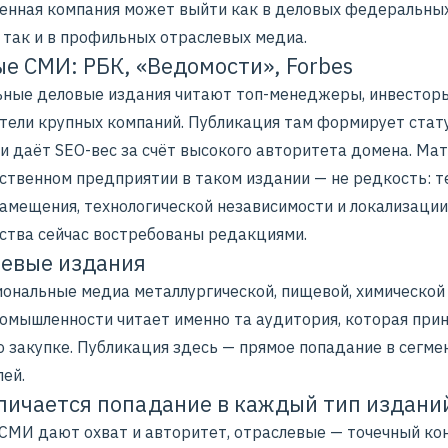
нная компания может выйти как в деловых федеральны
 так и в профильных отраслевых медиа.
е СМИ: РБК, «Ведомости», Forbes
ные деловые издания читают топ-менеджеры, инвестор
тели крупных компаний. Публикация там формирует стат
и даёт SEO-вес за счёт высокого авторитета домена. Мат
ственном предприятии в таком издании — не редкость: 
амещения, технологической независимости и локализации
ства сейчас востребованы редакциями.
евые издания
ональные медиа металлургической, пищевой, химической
ромышленности читает именно та аудитория, которая при
о закупке. Публикация здесь — прямое попадание в сегме
ей.
личается попадание в каждый тип издани
СМИ дают охват и авторитет, отраслевые — точечный кон