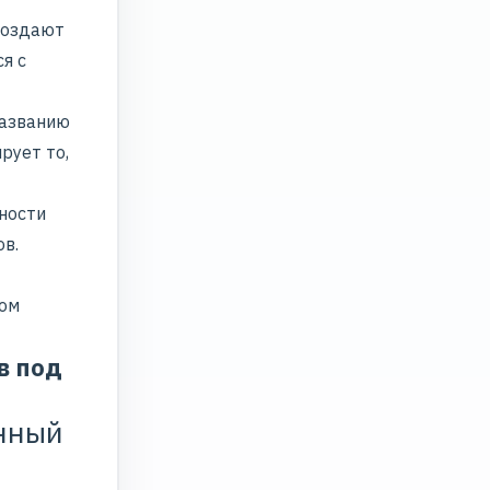
создают
я с
названию
рует то,
ности
ов.
сом
в под
нный