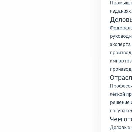
Промышле
изданиях,
Деловы
Федераль
руководи
эксперта 
производ
импортоз
производ
Отрасл
Професси
лёгкой п
решение 
покупател
Чем от
Деловые 