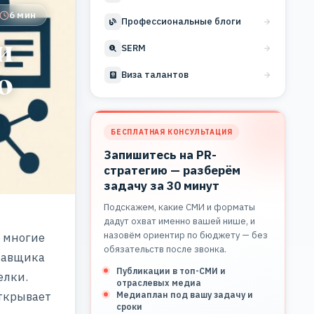
6 мин
Профессиональные блоги
и
SERM
о
Виза талантов
БЕСПЛАТНАЯ КОНСУЛЬТАЦИЯ
Запишитесь на PR-
стратегию — разберём
задачу за 30 минут
Подскажем, какие СМИ и форматы
дадут охват именно вашей нише, и
назовём ориентир по бюджету — без
й многие
обязательств после звонка.
тавщика
Публикации в топ-СМИ и
елки.
отраслевых медиа
открывает
Медиаплан под вашу задачу и
сроки