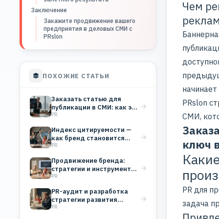
Чем ре
Заключение
рекла
Закажите продвижение вашего
предприятия в деловых СМИ с
Баннерна
PRslon
публикац
доступно
предыдущ
ПОХОЖИЕ СТАТЬИ
начинает
Заказать статью для
PRslon с
публикации в СМИ: как это
PR
работает и…
СМИ
, ко
Заказ
Индекс цитируемости —
как бренд становится
ключ в
PR
голосом, который
цитируют
Какие
Продвижение бренда:
стратегии и инструменты
произ
PR
для любой отрасли
PR для п
PR-аудит и разработка
стратегии развития
задача п
PR
бизнеса
Привле