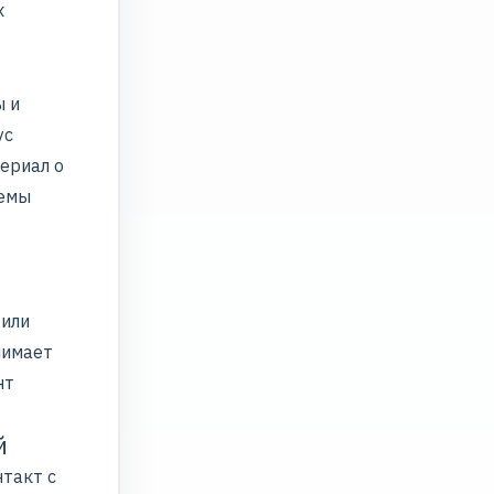
х
ы и
ус
ериал о
темы
 или
нимает
нт
й
такт с