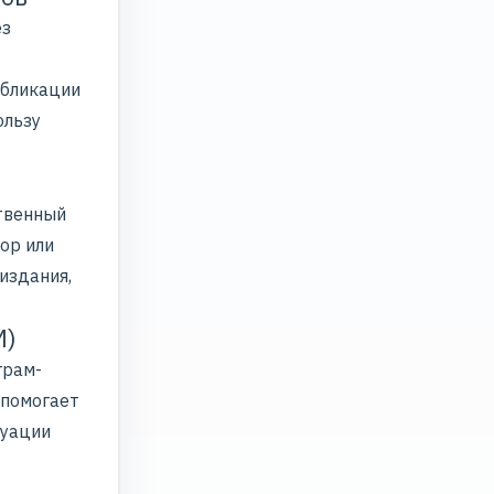
ез
убликации
ользу
твенный
ор или
издания,
M)
грам-
 помогает
туации