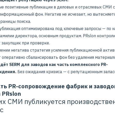
ые позитивные публикации в деловых и отраслевых СМИ 
информационный фон. Негатив не исчезает, но вытесняетс
траницы поиска.
убликация оптимизирована под ключевые запросы — по 
фамилии директора, основным продуктам. PRslon контроли
т закупщик при проверке.
лении негатива стратегия усиления публикационной актив
т оперативно сбалансировать фон без удаления материал
едёт
SERM
для заводов как часть комплексного
PR-
ждения
.
Без ожидания кризиса — с репутационным запа
ать PR-сопровождение фабрик и заводо
 PRslon
их СМИ публикуется производстве
с