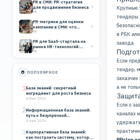
PR в СМИ: PR-стратегия
для продвижения бизнеса
Крупные 
PR
тендеры 
PR-метрики для оценки
безопасн
кампании в СМИ: что
PR
измерять и зачем
в РБК ил
PR для SaaS-стартапа на
завода.
рынке HR-технологий:
Подгот
PR
стратегия формирования
доверия B2B-клиентов
Если пре
тендер, м
ПОПУЛЯРНОЕ
заказчик 
1
а не толь
База знаний: секретный
ингредиент для роста бизнеса
Защита
4 Июн 2026
Если о за
2
Информационная база знаний:
каналах 
путь к безупречной
организации
4 Июн 2026
удержать
3
практиче
Корпоративная база знаний:
как построить систему, которая
PRslon з