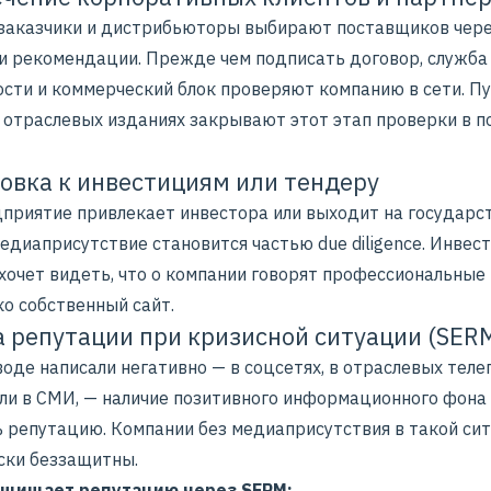
заказчики и дистрибьюторы выбирают поставщиков чер
и рекомендации. Прежде чем подписать договор, служба
ости и коммерческий блок проверяют компанию в сети. П
и отраслевых изданиях закрывают этот этап проверки в п
овка к инвестициям или тендеру
дприятие привлекает инвестора или выходит на государс
едиаприсутствие становится частью due diligence. Инвест
хочет видеть, что о компании говорят профессиональные 
ко собственный сайт.
 репутации при кризисной ситуации (SER
воде написали негативно — в соцсетях, в отраслевых теле
или в СМИ, — наличие позитивного информационного фона
 репутацию. Компании без медиаприсутствия в такой си
ски беззащитны.
ащищает репутацию через SERM: