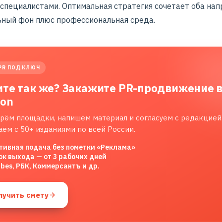
специалистами. Оптимальная стратегия сочетает оба нап
ный фон плюс профессиональная среда.
PR ПОД КЛЮЧ
ите так же? Закажите PR-продвижение 
lon
рём площадки, напишем материал и согласуем с редакцией
аем с 50+ изданиями по всей России.
тивная подача без пометки «Реклама»
ок выхода — от 3 рабочих дней
rbes, РБК, Коммерсантъ и др.
лучить смету