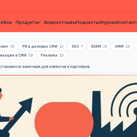
Кейсы
Продукты
Видеоотзывы
Подкасты
Журнал
Контакт
 ключ
35
PR в деловых СМИ
13
SEO
7
SERM
22
SMM
10
икации в СМИ
38
Реклама
15
 становится заметным для клиентов и партнёров