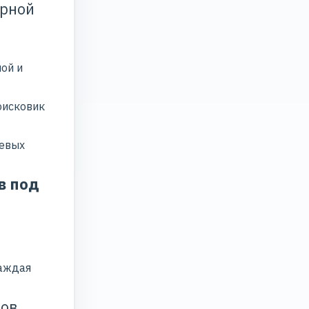
ерной
ой и
оисковик
евых
в под
Каждая
ров