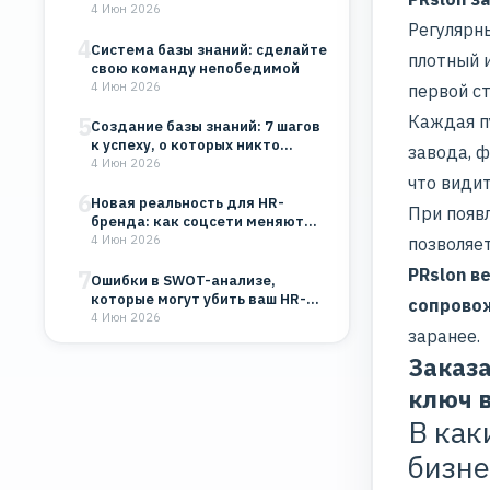
будет работать на…
4 Июн 2026
Регулярн
4
Система базы знаний: сделайте
плотный 
свою команду непобедимой
4 Июн 2026
первой с
5
Каждая п
Создание базы знаний: 7 шагов
к успеху, о которых никто…
завода, 
4 Июн 2026
что види
6
Новая реальность для HR-
При появ
бренда: как соцсети меняют
восприятие компании
4 Июн 2026
позволяе
PRslon в
7
Ошибки в SWOT-анализе,
которые могут убить ваш HR-
сопрово
бренд и бизнес
4 Июн 2026
заранее.
Заказ
ключ в
В как
бизне