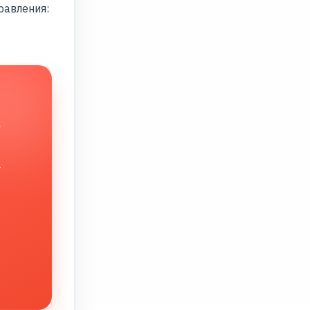
равления:
в
.