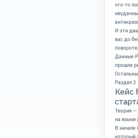
что-то по
неудачны
антикриз
И эти два
вас до бе
повороте
Данные P
прошли р
Остальные
Раздел 2
Кейс 
старт
Теория — 
на языке 
В начале 
который 