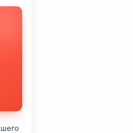
в
.
ашего