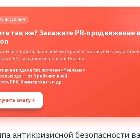
PR ПОД КЛЮЧ
ите так же? Закажите PR-продвижение 
lon
рём площадки, напишем материал и согласуем с редакцией
аем с 50+ изданиями по всей России.
тивная подача без пометки «Реклама»
ок выхода — от 3 рабочих дней
rbes, РБК, Коммерсантъ и др.
лучить смету
лпа антикризисной безопасности в