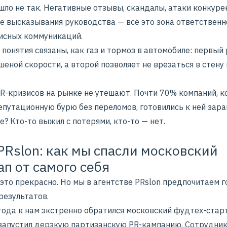
шло не так. Негативные отзывы, скандалы, атаки конкуре
е высказывания руководства — всё это зона ответственн
исных коммуникаций.
 понятия связаны, как газ и тормоз в автомобиле: первый
шеной скорости, а второй позволяет не врезаться в стену 
.
R-кризисов на рынке не утешают. Почти 70% компаний, 
епутационную бурю без переломов, готовились к ней зара
? Кто-то выжил с потерями, кто-то — нет.
PRslon: как мы спасли московский
ап от самого себя
это прекрасно. Но мы в агентстве PRslon предпочитаем 
результатов.
года к нам экстренно обратился московский фудтех-стар
запустил дерзкую партизанскую PR-кампанию. Сотрудни