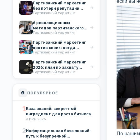
если вы н
Партизанский маркетинг
без потери репутации
Партизанский маркетинг
бренда
6 революционных
методов партизанского
Партизанский маркетинг
маркетинга, которые
работают даже у
Партизанский маркетинг
новичков
против своих: когда
Партизанский маркетинг
бездарный маркетинг
губит бизнес
Партизанский маркетинг
2026: план по захвату
Партизанский маркетинг
рынка без бюджета на…
ПОПУЛЯРНОЕ
1
База знаний: секретный
ингредиент для роста бизнеса
4 Июн 2026
2
Информационная база знаний:
По нашим
путь к безупречной