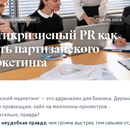
04.06.2026
АНСКИЙ МАРКЕТИНГ
тикризисный PR как
ть партизанского
ркетинга
ский маркетинг — это адреналин для бизнеса. Дерзк
 провокации, хайп на миллионы просмотров…
тельно, правда?
и неудобная правда:
чем громче выстрел, тем сильнее от