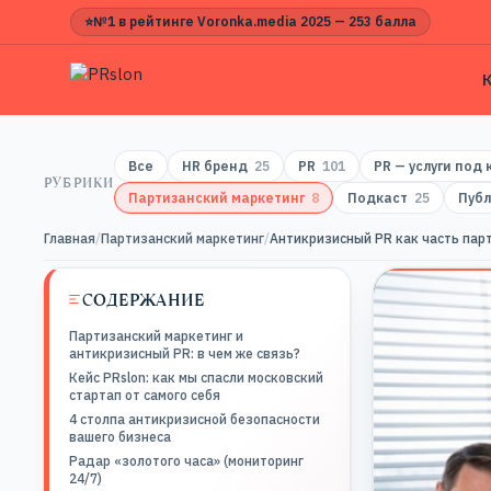
⭐
№1 в рейтинге Voronka.media 2025 — 253 балла
Все
HR бренд
25
PR
101
PR — услуги под
РУБРИКИ
Партизанский маркетинг
8
Подкаст
25
Публ
Главная
/
Партизанский маркетинг
/
Антикризисный PR как часть пар
СОДЕРЖАНИЕ
Партизанский маркетинг и
антикризисный PR: в чем же связь?
Кейс PRslon: как мы спасли московский
стартап от самого себя
4 столпа антикризисной безопасности
вашего бизнеса
Радар «золотого часа» (мониторинг
24/7)