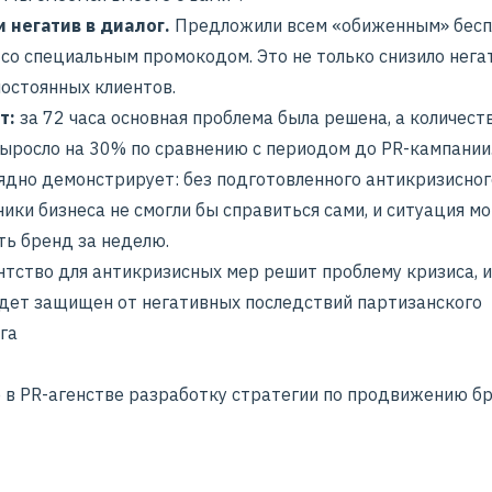
 негатив в диалог.
Предложили всем «обиженным» бес
со специальным промокодом. Это не только снизило негат
постоянных клиентов.
т:
за 72 часа основная проблема была решена, а количест
выросло на 30% по сравнению с периодом до PR-кампании
лядно демонстрирует: без подготовленного антикризисног
ики бизнеса не смогли бы справиться сами, и ситуация мо
ть бренд за неделю.
нтство для антикризисных мер решит проблему кризиса, 
удет защищен от негативных последствий партизанского
га
 в PR-агенстве разработку стратегии по продвижению б