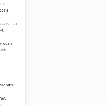
нтов,
ости
 разгоняет
на
которые
нее.
говорить
тап,
ки