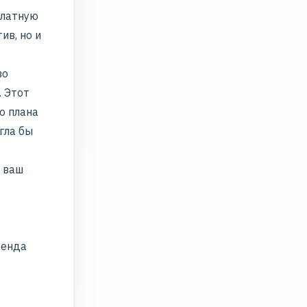
платную
ив, но и
во
. Этот
о плана
гла бы
и ваш
ренда