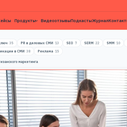
Кейсы
Продукты
Видеоотзывы
Подкасты
Журнал
Контакт
 ключ
35
PR в деловых СМИ
13
SEO
7
SERM
22
SMM
10
икации в СМИ
38
Реклама
15
тизанского маркетинга