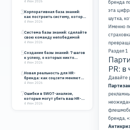
организации
4 Июн 2026
бренда по
эта цифра
3
Корпоративная база знаний:
как построить систему, которая
шутка, ко
будет работать на…
4 Июн 2026
Именно п
4
Система базы знаний: сделайте
страховк
свою команду непобедимой
превраща
4 Июн 2026
Раздел 1
5
Создание базы знаний: 7 шагов
Парти
к успеху, о которых никто…
4 Июн 2026
PR: в
6
Новая реальность для HR-
Давайте 
бренда: как соцсети меняют
восприятие компании
4 Июн 2026
Партизан
7
рекламны
Ошибки в SWOT-анализе,
которые могут убить ваш HR-
неожидан
бренд и бизнес
4 Июн 2026
флешмобы
бренда
, 
Антикри