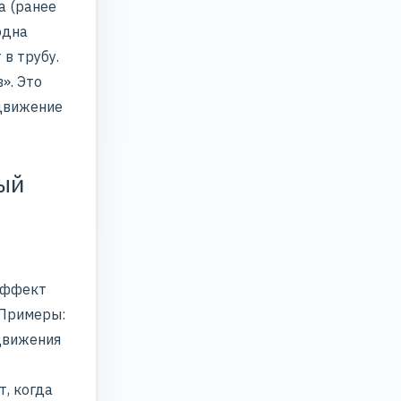
а (ранее
одна
 в трубу.
». Это
одвижение
ый
 эффект
 Примеры:
движения
т, когда