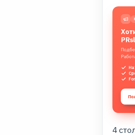
Хот
PRs
Подбе
Работ
На
Ср
Fo
По
4 сто