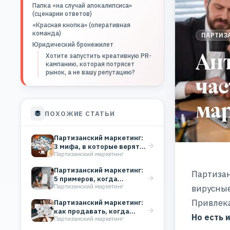
Папка «на случай апокалипсиса»
(сценарии ответов)
«Красная кнопка» (оперативная
команда)
ПАРТИЗ
Юридический бронежилет
Ан
Хотите запустить креативную PR-
кампанию, которая потрясет
рынок, а не вашу репутацию?
час
ма
ПОХОЖИЕ СТАТЬИ
Партизанский маркетинг:
3 мифа, в которые верят
Партизанский маркетинг
новички
Партизанский маркетинг:
Партизан
5 примеров, когда
Партизанский маркетинг
вирусные
креатив важнее любого
бюджета
Привлека
Партизанский маркетинг:
как продавать, когда
Но есть 
Партизанский маркетинг
денег нет, а амбиции есть