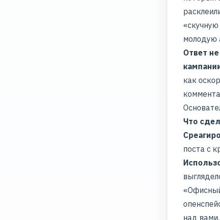
расклеил
«скучную 
молодую 
Ответ не
кампани
как оско
коммента
Основате
Что сдел
Среагиро
поста с к
Использо
выглядело
«Офисный
опенспейс
над вами.