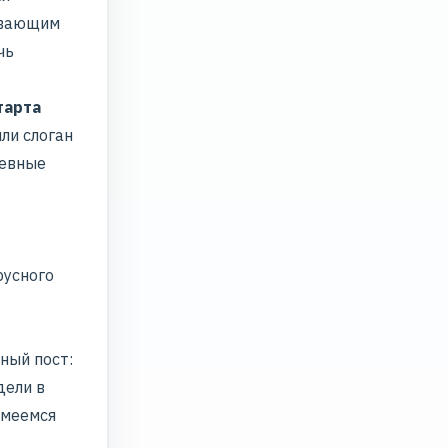
ивающим
чь
тарта
ли слоган
невные
русного
ный пост:
дели в
смеемся