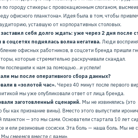
и по городу стикеры с провокационным слоганом, высме
еду офисного планктона». Идея была в том, чтобы привле
аудиторию, уставшую от корпоративных столовых.
 заставил себя долго ждать: уже через 2 дня после с
и
в соцсетях поднялась волна негатива
.
Люди восприня
рбление офисных работников, в соцсети бренда пришли г
торы, которые стремительно раскручивали скандал.
ли поспешили к нам за помощью…и успели!
али мы после оперативного сбора данных?
вали в «золотой час».
Через 40 минут после первого ви
ритикой мы уже опубликовали ответ от лица бренда.
вали заготовленный сценарий.
Мы не извинялись (это
 бы как признание вины). Вместо этого выпустили иронич
 планктон — это мы сами. Основатели стартапа 10 лет си
е и ели резиновые сосиски. Эта боль — наша боль. Мы не 
 Мы смеемся вместе с вами».