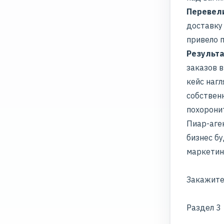
Перевели
доставку 
привело 
Результа
заказов 
кейс наг
собственн
похорони
Пиар-аге
бизнес б
маркетин
Закажите
Раздел 3