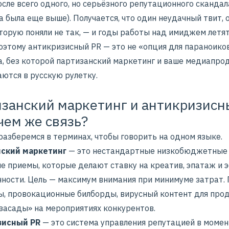
сле всего одного, но серьёзного репутационного скандал
 была еще выше). Получается, что один неудачный твит, 
торую поняли не так, — и годы работы над имиджем летят
оэтому антикризисный PR — это не «опция для параноиков
а, без которой партизанский маркетинг и ваше медиапр
ются в русскую рулетку.
занский маркетинг и антикризисн
 чем же связь?
разберемся в терминах, чтобы говорить на одном языке.
ский маркетинг
— это нестандартные низкобюджетные
е приемы, которые делают ставку на креатив, эпатаж и
ности. Цель — максимум внимания при минимуме затрат.
, провокационные билборды,
вирусный контент для про
«засады» на мероприятиях конкурентов.
зисный PR
— это система управления репутацией в момен