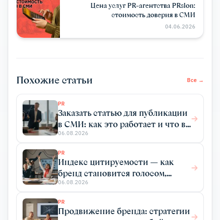
Цена услуг PR-агентства PRslon:
стоимость доверия в СМИ
04.06.2026
Похожие статьи
Все →
PR
Заказать статью для публикации
в СМИ: как это работает и что вы
получаете
06.08.2026
PR
Индекс цитируемости — как
бренд становится голосом,
который цитируют
06.08.2026
PR
Продвижение бренда: стратегии