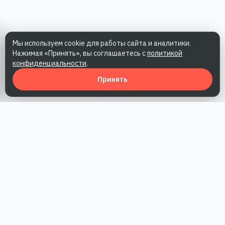
Мы используем cookie для работы сайта и аналитики.
Нажимая «Принять», вы соглашаетесь с
политикой
конфиденциальности
.
Принять
Наша работа — повысить доверие к бренду, получить охваты
и альтернативные точки касания и за счет этого улучшить
конверсии в продажи.