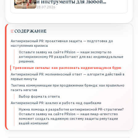
и инструменты для любой
отрасли
28.07.2026
СОДЕРЖАНИЕ
Антикризисный PR: проактивная защита — подготовка до
наступления кризиса
Оставьте заявку на сайте PRslon — наши эксперты по
антикризисному PR разработают для вас индивидуальные
решения.
Тревожные сигналы: как распознать надвигающуюся бурю
Антикризисный PR: молниеносный ответ — алгоритм действий в
первые минуты
Тактика коммуникации при продвижении бренда: как правильно
гасить негатив
Выбор формата ответа
Антикризисный PR: анализ и работа над ошибками
Нужна помощь в разработке антикризисной PR-стратегии?
Оставьте заявку на сайте PRslon — наше пиар-агентство
поможет создать надежную систему защиты репутации
вашей компании!