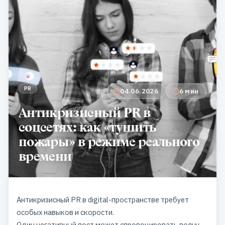
PR
04.06.2026
6 мин
Антикризисный PR в
соцсетях: как «тушить
пожары» в режиме реального
времени
Антикризисный PR в digital-пространстве требует
особых навыков и скорости.
Один негативный пост может спровоцировать волну