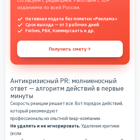
согласуем с редакцией. Работаем с 50+
изданиями по всей России.
Нативная подача без пометки «Реклама»
Срок выхода — от 3 рабочих дней
Forbes, РБК, Коммерсантъ и др.
Получить смету
Антикризисный PR: молниеносный
ответ — алгоритм действий в первые
минуты
Скорость реакции решает все. Вот порядок действий,
который рекомендуют
профессионалы из опытной пиар-компании.
Не удалять и не игнорировать.
Удаление критики
(если