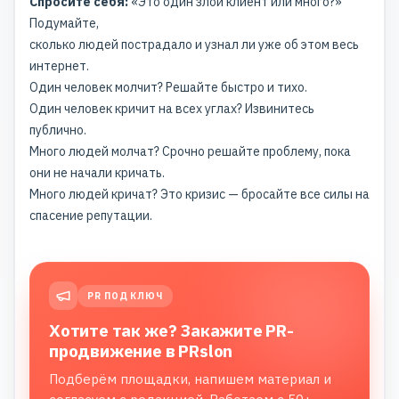
Спросите себя:
«Это один злой клиент или много?»
Подумайте,
сколько людей пострадало и узнал ли уже об этом весь
интернет.
Один человек молчит? Решайте быстро и тихо.
Один человек кричит на всех углах? Извинитесь
публично.
Много людей молчат? Срочно решайте проблему, пока
они не начали кричать.
Много людей кричат? Это кризис — бросайте все силы на
спасение репутации.
PR ПОД КЛЮЧ
Хотите так же? Закажите PR-
продвижение в PRslon
Подберём площадки, напишем материал и