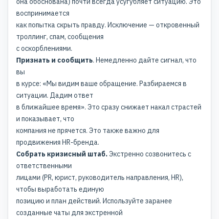
она обоснована) почти всегда усугубляет ситуацию. Это
воспринимается
как попытка скрыть правду. Исключение — откровенный
троллинг, спам, сообщения
с оскорблениями.
Признать и сообщить
. Немедленно дайте сигнал, что
вы
в курсе: «Мы видим ваше обращение. Разбираемся в
ситуации. Дадим ответ
в ближайшее время». Это сразу снижает накал страстей
и показывает, что
компания не прячется. Это также важно для
продвижения HR-бренда
.
Собрать кризисный штаб.
Экстренно созвонитесь с
ответственными
лицами (PR, юрист, руководитель направления, HR),
чтобы выработать единую
позицию и план действий. Используйте заранее
созданные чаты для экстренной