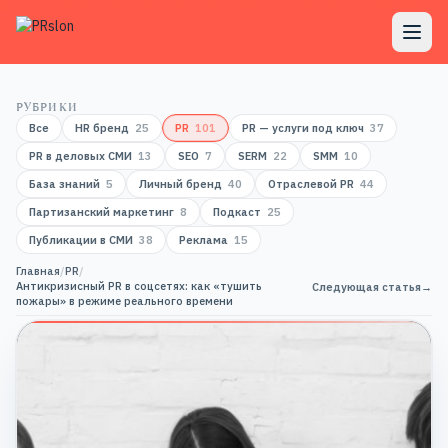
РУБРИКИ
Все
HR бренд
25
PR
101
PR — услуги под ключ
37
PR в деловых СМИ
13
SEO
7
SERM
22
SMM
10
База знаний
5
Личный бренд
40
Отраслевой PR
44
Партизанский маркетинг
8
Подкаст
25
Публикации в СМИ
38
Реклама
15
Главная
/
PR
/
Антикризисный PR в соцсетях: как «тушить
Следующая статья
→
пожары» в режиме реального времени