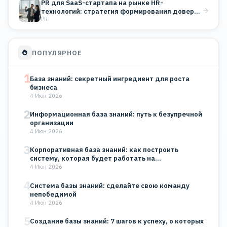
PR для SaaS-стартапа на рынке HR-
технологий: стратегия формирования доверия
PR
B2B-клиентов
ПОПУЛЯРНОЕ
1
База знаний: секретный ингредиент для роста
бизнеса
4 Июн 2026
2
Информационная база знаний: путь к безупречной
организации
4 Июн 2026
3
Корпоративная база знаний: как построить
систему, которая будет работать на…
4 Июн 2026
4
Система базы знаний: сделайте свою команду
непобедимой
4 Июн 2026
5
Создание базы знаний: 7 шагов к успеху, о которых