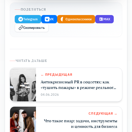
ПОДЕЛИТЬСЯ
Telegram
VK
Одноклассники
MAX
Скопировать
ЧИТАТЬ ДАЛЬШЕ
← ПРЕДЫДУЩАЯ
Антикризисный PR в соцсетях: как
«тушить пожары» в режиме реального
времени
04.06.2026
СЛЕДУЮЩАЯ →
Что такое пиар: задачи, инструменты
и ценность для бизнеса