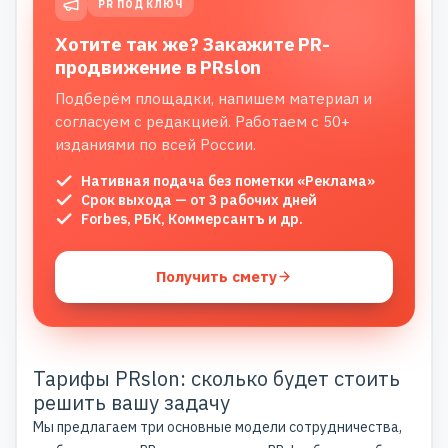
PR ПОД КЛЮЧ
Хотите так же? Закажите PR-
продвижение в PRslon
Подберём площадки, напишем материал и
согласуем с редакцией. Работаем с 50+
изданиями по всей России.
Нативная подача без пометки «Реклама»
Срок выхода — от 3 рабочих дней
Forbes, РБК, Коммерсантъ и др.
Получить смету
Тарифы PRslon: сколько будет стоить
решить вашу задачу
Мы предлагаем три основные модели сотрудничества,