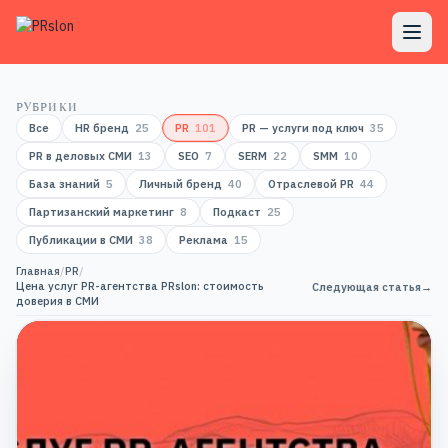
РУБРИКИ
Все
HR бренд
25
PR
101
PR — услуги под ключ
35
PR в деловых СМИ
13
SEO
7
SERM
22
SMM
10
База знаний
5
Личный бренд
40
Отраслевой PR
44
Партизанский маркетинг
8
Подкаст
25
Публикации в СМИ
38
Реклама
15
Главная
/
PR
/
Цена услуг PR-агентства PRslon: стоимость
Следующая статья
→
доверия в СМИ