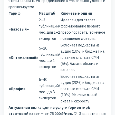
чтобы
заказать PR-продвижение в PRslon
было удобно и
прогнозируемо.
Тариф
Масштаб
Ключевые опции
2–3
Идеален для старта:
публикации/
формирование первого
«Базовый»
мес. для 1–2
пресс-портрета, точечное
экспертов
повышение доверия.
Включает подкасты из
5–20
аудио (10%) и бюджет на
публикаций/
«Оптимальный»
платные статьи в СМИ
мес., до 4
(5%). Баланс объема и
экспертов
каналов.
Включает подкасты из
5–40
аудио (20%) и бюджет на
публикаций/
«Профи»
платные статьи в СМИ
мес., до 8
(10%). Максимальный
экспертов
охват и скорость.
Актуальная вилка цен на услуги (ориентир):
стартовый пакет — от 75 000 ₽/мес.
(2–3 качественные