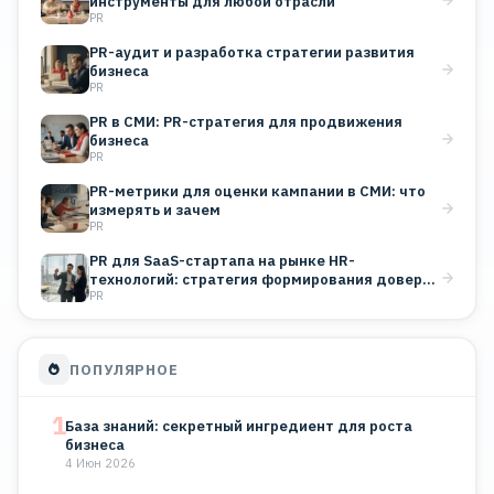
инструменты для любой отрасли
PR
PR-аудит и разработка стратегии развития
бизнеса
PR
PR в СМИ: PR-стратегия для продвижения
бизнеса
PR
PR-метрики для оценки кампании в СМИ: что
измерять и зачем
PR
PR для SaaS-стартапа на рынке HR-
технологий: стратегия формирования доверия
PR
B2B-клиентов
ПОПУЛЯРНОЕ
1
База знаний: секретный ингредиент для роста
бизнеса
4 Июн 2026