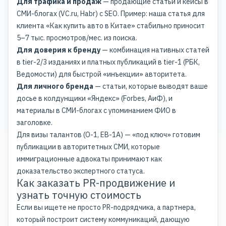
Для трафика и продаж
— продающие статьи и кейсы в
СМИ-блогах (VC.ru, Habr) с SEO. Пример: наша статья для
клиента «Как купить авто в Китае» стабильно приносит
5–7 тыс. просмотров/мес. из поиска.
Для доверия к бренду
— комбинация нативных статей
в tier-2/3 изданиях и платных публикаций в tier-1 (РБК,
Ведомости) для быстрой «инъекции» авторитета.
Для личного бренда
— статьи, которые выводят ваше
досье в колдунщики «Яндекс» (Forbes, АиФ), и
материалы в СМИ-блогах с упоминанием ФИО в
заголовке.
Для визы талантов (O-1, EB-1A) — «под ключ» готовим
публикации в авторитетных СМИ, которые
иммиграционные адвокаты принимают как
доказательство экспертного статуса.
Как заказать PR-продвижение и
узнать точную стоимость
Если вы ищете не просто PR-подрядчика, а партнера,
который построит систему коммуникаций, дающую