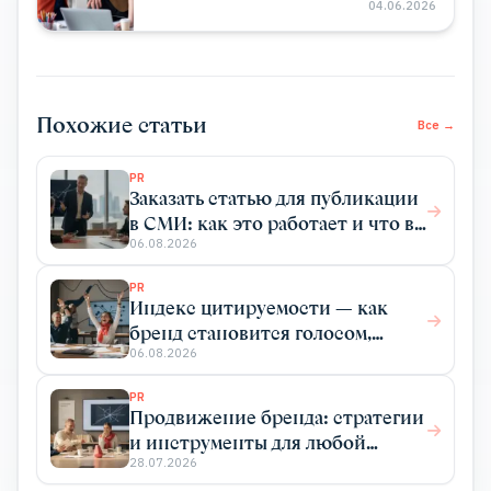
04.06.2026
Похожие статьи
Все →
PR
Заказать статью для публикации
в СМИ: как это работает и что вы
получаете
06.08.2026
PR
Индекс цитируемости — как
бренд становится голосом,
который цитируют
06.08.2026
PR
Продвижение бренда: стратегии
и инструменты для любой
отрасли
28.07.2026