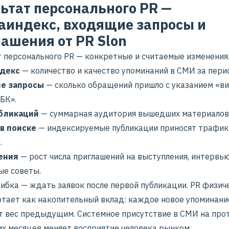
ьтат персонального PR —
аиндекс, входящие запросы и
ашения от PR Slon
т персонального PR — конкретные и считаемые изменения
декс
— количество и качество упоминаний в СМИ за пери
е запросы
— сколько обращений пришло с указанием «
ви
РБК
».
убликаций
— суммарная аудитория вышедших материалов
в поиске
— индексируемые публикации приносят трафик
.
ения
— рост числа приглашений на выступления, интервью
ые советы.
ибка — ждать заявок после первой публикации. PR физич
отает как накопительный вклад: каждое новое упоминани
т вес предыдущим.
Системное присутствие в СМИ
на про
их месяцев меняет восприятие человека рынком.