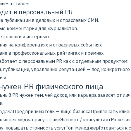
мым активом.
одит в персональный PR
е публикации в деловых и отраслевых СМИ.
ые комментарии для журналистов.
е колонки и интервью.
ния на конференциях и отраслевых событиях.
вие в профессиональных рейтингах и премиях.
аботает с персональным PR как с отдельным продуктом:
я, публикации, управление репутацией — под конкретного
ачи.
нужен PR физического лица
ный PR нужен тем, чей доход или карьера зависят от ли
и.
адачаПредприниматель — лицо бизнесаПривлекать клиен
в через медиаприсутствиеЭксперт / консультантМонети
зу, повышать стоимость услугТоп-менеджерГотовиться к 