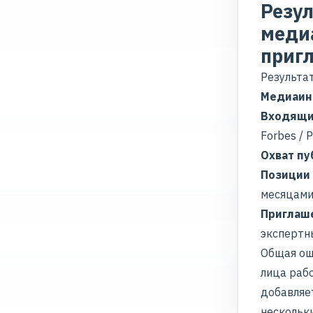
Резул
меди
пригл
Результа
Медиаин
Входящи
Forbes / 
Охват п
Позиции 
месяцами
Приглаш
экспертн
Общая ош
лица раб
добавляе
нескольк