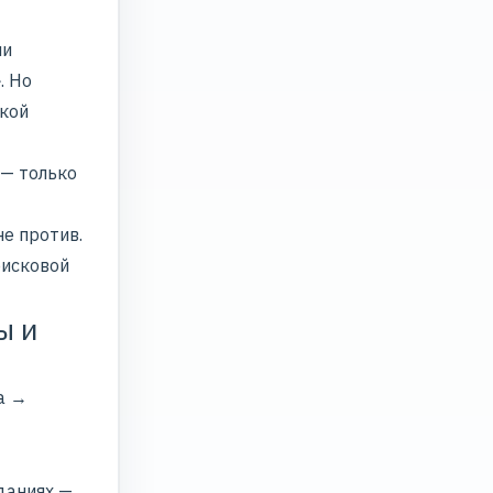
ии
. Но
кой
 — только
не против.
оисковой
ы и
а →
даниях —