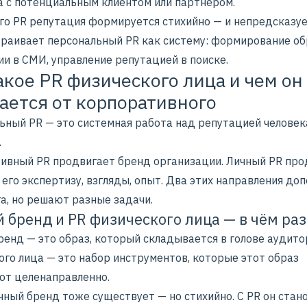
а с потенциальным клиентом или партнёром.
ого PR репутация формируется стихийно — и непредсказу
раивает
персональный PR
как систему: формирование об
и в СМИ, управление репутацией в поиске.
акое PR физического лица и чем он
ается от корпоративного
ьный PR — это системная работа над репутацией человека
.
ивный PR продвигает бренд организации. Личный PR про
 его экспертизу, взгляды, опыт. Два этих направления до
а, но решают разные задачи.
 бренд и PR физического лица — в чём ра
енд — это образ, который складывается в голове аудито
ого лица — это набор инструментов, которые этот образ
т целенаправленно.
чный бренд тоже существует — но стихийно. С PR он стан