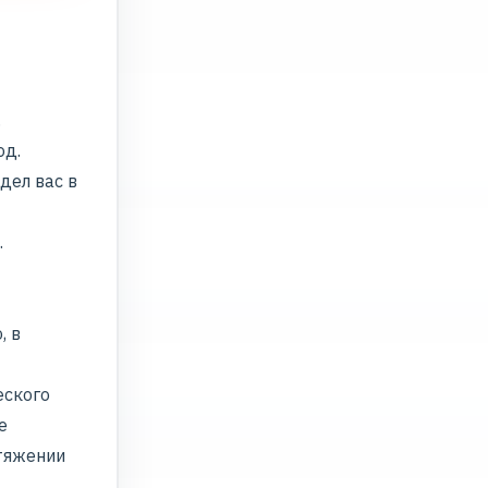
.
од.
дел вас в
.
, в
еского
е
тяжении