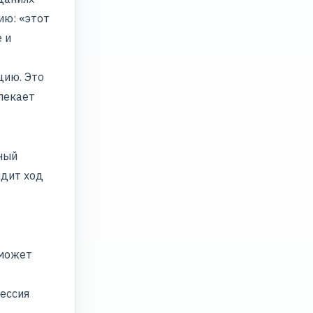
ию: «этот
 и
цию. Это
лекает
ный
идит ход
 может
сессия