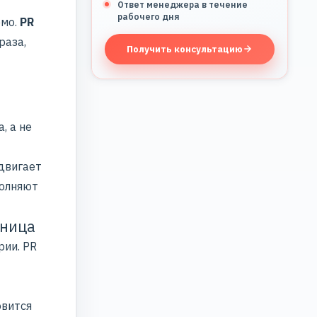
Ответ менеджера в течение
рабочего дня
емо.
PR
раза,
Получить консультацию
, а не
двигает
полняют
зница
рии. PR
овится