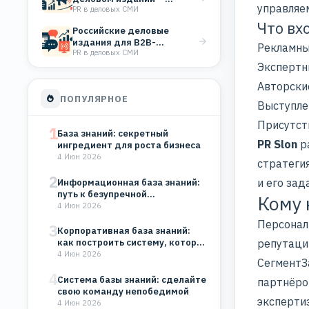
управляе
PR в деловых СМИ
доверие, которое не
купишь…
Что вх
Российские деловые
издания для B2B-
Рекламны
PR в деловых СМИ
компаний: где
публиковаться, чтобы вас
Экспертн
заметили…
Авторски
ПОПУЛЯРНОЕ
Выступле
Присутст
1
База знаний: секретный
PR Slon
р
ингредиент для роста бизнеса
4 Июн 2026
стратеги
2
и его зад
Информационная база знаний:
путь к безупречной
Кому 
организации
4 Июн 2026
Персональ
3
Корпоративная база знаний:
репутаци
как построить систему, которая
будет работать на…
4 Июн 2026
СегментЗ
4
Система базы знаний: сделайте
партнёро
свою команду непобедимой
эксперти
4 Июн 2026