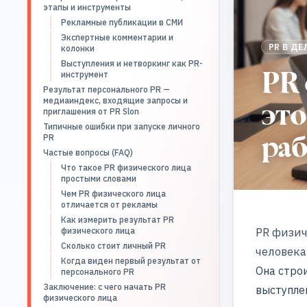
этапы и инструменты
Рекламные публикации в СМИ
Экспертные комментарии и
PR В Д
колонки
Выступления и нетворкинг как PR-
PR 
инструмент
Результат персонального PR —
это
медиаиндекс, входящие запросы и
приглашения от PR Slon
Типичные ошибки при запуске личного
раб
PR
Частые вопросы (FAQ)
Что такое PR физического лица
простыми словами
Чем PR физического лица
отличается от рекламы
Как измерить результат PR
PR физич
физического лица
Сколько стоит личный PR
человека
Когда виден первый результат от
Она стро
персонального PR
Заключение: с чего начать PR
выступле
физического лица