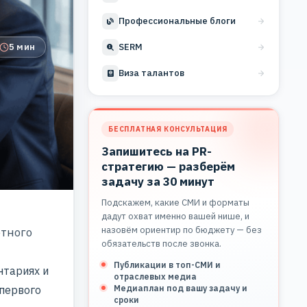
Профессиональные блоги
5 мин
SERM
Виза талантов
БЕСПЛАТНАЯ КОНСУЛЬТАЦИЯ
Запишитесь на PR-
стратегию — разберём
задачу за 30 минут
Подскажем, какие СМИ и форматы
дадут охват именно вашей нише, и
назовём ориентир по бюджету — без
етного
обязательств после звонка.
Публикации в топ-СМИ и
нтариях и
отраслевых медиа
Медиаплан под вашу задачу и
 первого
сроки