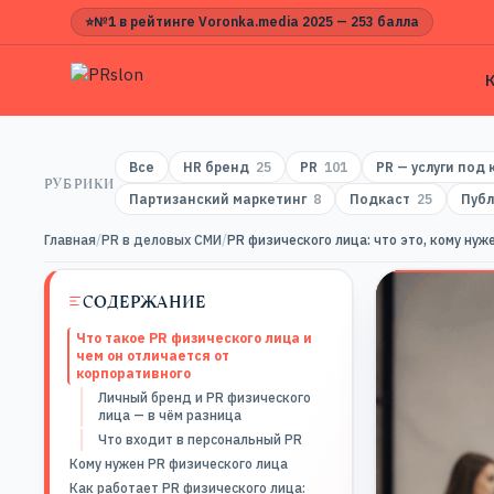
⭐
№1 в рейтинге Voronka.media 2025 — 253 балла
Все
HR бренд
25
PR
101
PR — услуги под
РУБРИКИ
Партизанский маркетинг
8
Подкаст
25
Публ
Главная
/
PR в деловых СМИ
/
PR физического лица: что это, кому нуж
СОДЕРЖАНИЕ
Что такое PR физического лица и
чем он отличается от
корпоративного
Личный бренд и PR физического
лица — в чём разница
Что входит в персональный PR
Кому нужен PR физического лица
Как работает PR физического лица: