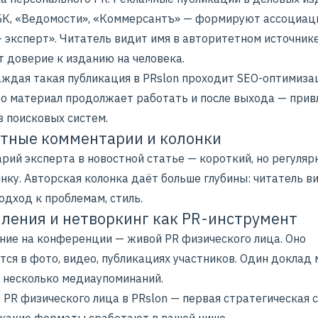
РБК, «Ведомости», «Коммерсантъ» — формируют ассоциац
 эксперт». Читатель видит имя в авторитетном источнике
т доверие к изданию на человека.
аждая такая публикация в PRslon проходит SEO-оптимиза
что материал продолжает работать и после выхода — прив
з поисковых систем.
тные комментарии и колонки
рий эксперта в новостной статье — короткий, но регуляр
нку. Авторская колонка даёт больше глубины: читатель в
одход к проблемам, стиль.
ления и нетворкинг как PR-инструмент
ние на конференции — живой PR физического лица. Оно
тся в фото, видео, публикациях участников. Один доклад
 несколько
медиаупоминаний
.
PR физического лица в PRslon — первая стратегическая 