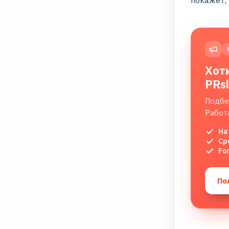
покажет,
Хот
PRs
Подбе
Работ
На
Ср
Fo
По