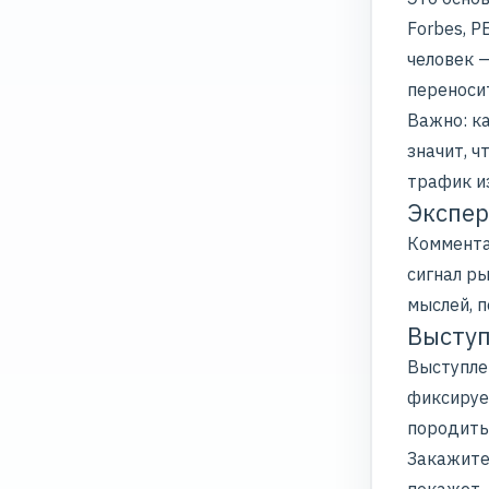
Forbes, 
человек —
переноси
Важно: к
значит, 
трафик и
Экспер
Коммента
сигнал ры
мыслей, п
Выступ
Выступле
фиксируе
породить
Закажите 