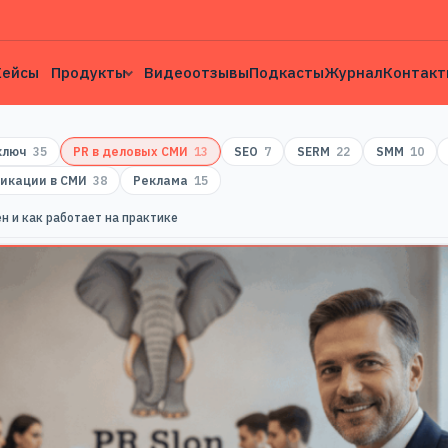
Кейсы
Продукты
Видеоотзывы
Подкасты
Журнал
Контакт
 ключ
35
PR в деловых СМИ
13
SEO
7
SERM
22
SMM
10
икации в СМИ
38
Реклама
15
ен и как работает на практике