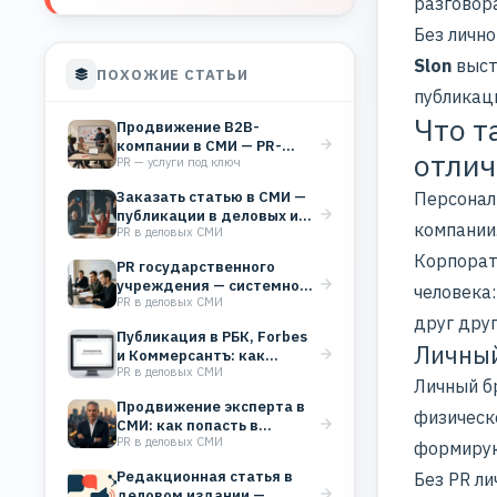
разговор
Без личн
Slon
выст
ПОХОЖИЕ СТАТЬИ
публикаци
Что т
Продвижение B2B-
компании в СМИ — PR-
отлич
PR — услуги под ключ
стратегия от PR Slon
Заказать статью в СМИ —
Персонал
публикации в деловых и
компании
PR в деловых СМИ
отраслевых…
Корпорат
PR государственного
учреждения — системное
человека:
PR в деловых СМИ
присутствие в деловых и
друг друг
отраслевых…
Публикация в РБК, Forbes
Личный
и Коммерсантъ: как
PR в деловых СМИ
разместить статью в…
Личный бр
Продвижение эксперта в
физическ
СМИ: как попасть в
PR в деловых СМИ
федеральные медиа
формирую
Редакционная статья в
Без PR ли
деловом издании —