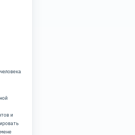
 человека
чной
тов и
зировать
смене