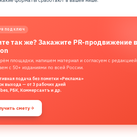
 какие форматы сработают в вашей нише.
PR ПОД КЛЮЧ
ите так же? Закажите PR-продвижение 
lon
рём площадки, напишем материал и согласуем с редакцией
аем с 50+ изданиями по всей России.
тивная подача без пометки «Реклама»
ок выхода — от 3 рабочих дней
rbes, РБК, Коммерсантъ и др.
лучить смету