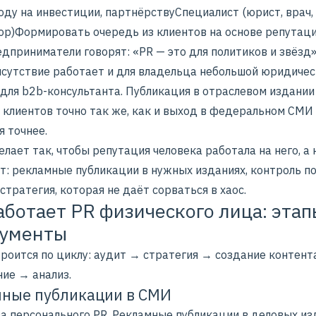
оду на инвестиции, партнёрствуСпециалист (юрист, врач,
ор)Формировать очередь из клиентов на основе репутац
дприниматели говорят: «PR — это для политиков и звёзд»
сутствие работает и для владельца небольшой юридичес
 для b2b-консультанта. Публикация в отраслевом издании
 клиентов точно так же, как и выход в федеральном СМИ
я точнее.
лает так, чтобы репутация человека работала на него, а 
ит:
рекламные публикации в нужных изданиях
, контроль п
стратегия, которая не даёт сорваться в хаос.
аботает PR физического лица: этап
рументы
троится по циклу: аудит → стратегия → создание контент
ие → анализ.
ные публикации в СМИ
ва персонального PR. Рекламные публикации в деловых из