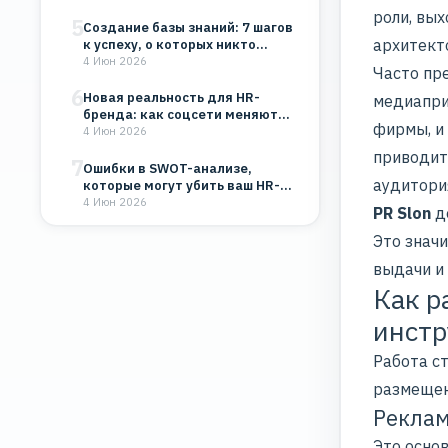
роли, вых
5
Создание базы знаний: 7 шагов
архитект
к успеху, о которых никто…
4 Июн 2026
Часто пре
6
Новая реальность для HR-
медиапри
бренда: как соцсети меняют
фирмы, и
восприятие компании
4 Июн 2026
приводит
7
Ошибки в SWOT-анализе,
аудитори
которые могут убить ваш HR-
бренд и бизнес
4 Июн 2026
PR Slon
де
Это знач
выдачи и 
Как р
инст
Работа с
размещен
Реклам
Это осно