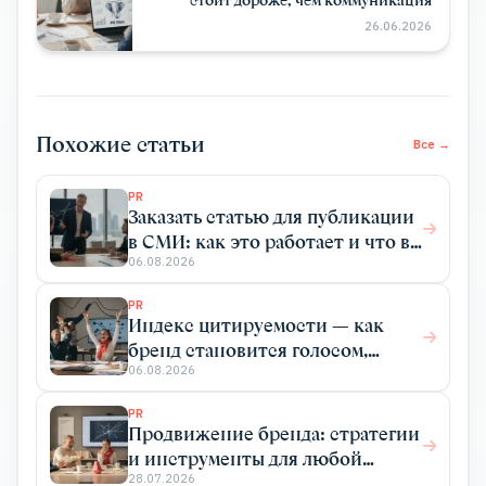
26.06.2026
Похожие статьи
Все →
PR
Заказать статью для публикации
в СМИ: как это работает и что вы
получаете
06.08.2026
PR
Индекс цитируемости — как
бренд становится голосом,
который цитируют
06.08.2026
PR
Продвижение бренда: стратегии
и инструменты для любой
отрасли
28.07.2026