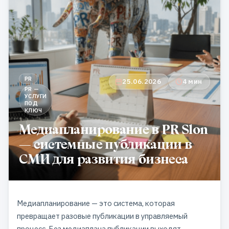
PR
25.06.2026
4 мин
PR —
УСЛУГИ
ПОД
КЛЮЧ
Медиапланирование в PR Slon
— системные публикации в
СМИ для развития бизнеса
Медиапланирование — это система, которая
превращает разовые публикации в управляемый
процесс. Без медиаплана публикации выходят