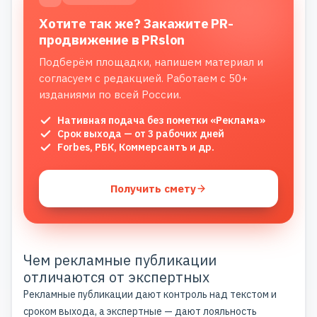
Хотите так же? Закажите PR-
продвижение в PRslon
Подберём площадки, напишем материал и
согласуем с редакцией. Работаем с 50+
изданиями по всей России.
Нативная подача без пометки «Реклама»
Срок выхода — от 3 рабочих дней
Forbes, РБК, Коммерсантъ и др.
Получить смету
Чем рекламные публикации
отличаются от экспертных
Рекламные публикации дают контроль над текстом и
сроком выхода, а экспертные — дают лояльность