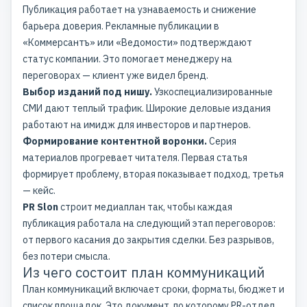
Публикация работает на узнаваемость и снижение
барьера доверия. Рекламные публикации в
«Коммерсантъ» или «Ведомости» подтверждают
статус компании. Это помогает менеджеру на
переговорах — клиент уже видел бренд.
Выбор изданий под нишу.
Узкоспециализированные
СМИ дают теплый трафик. Широкие деловые издания
работают на имидж для инвесторов и партнеров.
Формирование контентной воронки.
Серия
материалов прогревает читателя. Первая статья
формирует проблему, вторая показывает подход, третья
— кейс.
PR Slon
строит медиаплан так, чтобы каждая
публикация работала на следующий этап переговоров:
от первого касания до закрытия сделки. Без разрывов,
без потери смысла.
Из чего состоит план коммуникаций
План коммуникаций включает сроки, форматы, бюджет и
список площадок. Это документ, по которому PR-отдел