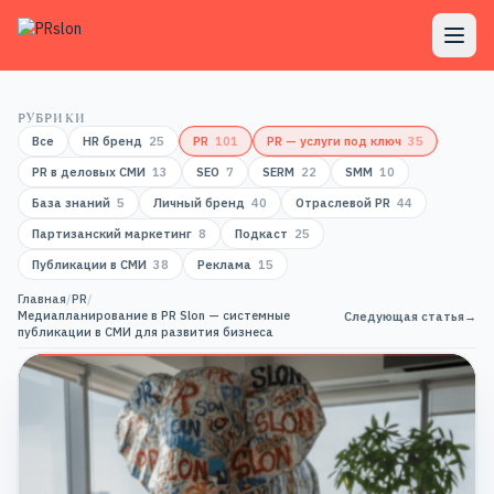
РУБРИКИ
Все
HR бренд
25
PR
101
PR — услуги под ключ
35
PR в деловых СМИ
13
SEO
7
SERM
22
SMM
10
База знаний
5
Личный бренд
40
Отраслевой PR
44
Партизанский маркетинг
8
Подкаст
25
Публикации в СМИ
38
Реклама
15
Главная
/
PR
/
Медиапланирование в PR Slon — системные
Следующая статья
→
публикации в СМИ для развития бизнеса