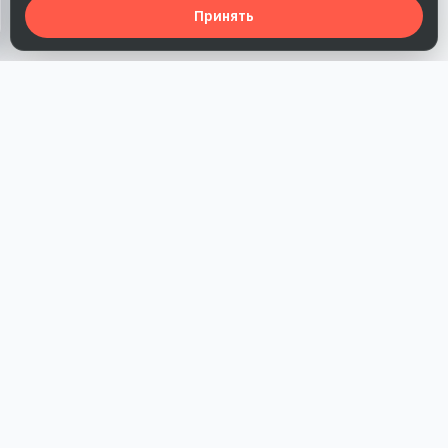
Принять
Наша работа — повысить доверие к бренду, получить охваты
и альтернативные точки касания и за счет этого улучшить
конверсии в продажи.
*Акция действует при условии приобретения одного из
действующих тарифов компании