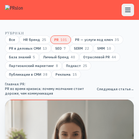
РУБРИКИ
Все
HR бренд
25
PR
101
PR — услуги под ключ
35
PR в деловых СМИ
13
SEO
7
SERM
22
SMM
10
База знаний
5
Личный бренд
40
Отраслевой PR
44
Партизанский маркетинг
8
Подкаст
25
Публикации в СМИ
38
Реклама
15
Главная
/
PR
/
PR во время кризиса: почему молчание стоит
Следующая статья
→
дороже, чем коммуникация