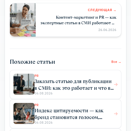
СЛЕДУЮЩАЯ →
Контент-маркетинг и PR — как
экспертные статьи в СМИ работают на
контент-стратегию
26.06.2026
Похожие статьи
Все →
PR
Заказать статью для публикации
в СМИ: как это работает и что вы
получаете
06.08.2026
PR
Индекс цитируемости — как
бренд становится голосом,
который цитируют
06.08.2026