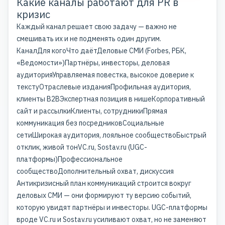
Какие каналы работают для PR в
кризис
Каждый канал решает свою задачу — важно не
смешивать их и не подменять один другим.
КаналДля когоЧто даётДеловые СМИ (Forbes, РБК,
«Ведомости»)Партнёры, инвесторы, деловая
аудиторияУправляемая повестка, высокое доверие к
текстуОтраслевые изданияПрофильная аудитория,
клиенты B2BЭкспертная позиция в нишеКорпоративный
сайт и рассылкиКлиенты, сотрудникиПрямая
коммуникация без посредниковСоциальные
сетиШирокая аудитория, лояльное сообществоБыстрый
отклик, живой тонVC.ru, Sostav.ru (UGC-
платформы)Профессиональное
сообществоДополнительный охват, дискуссия
Антикризисный план коммуникаций строится вокруг
деловых СМИ — они формируют ту версию событий,
которую увидят партнёры и инвесторы. UGC-платформы
вроде VC.ru и Sostav.ru усиливают охват, но не заменяют