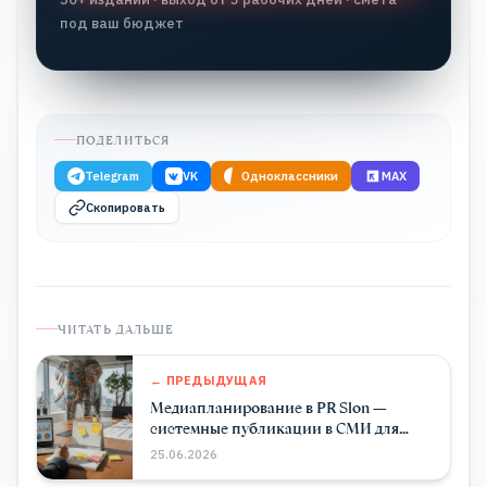
под ваш бюджет
ПОДЕЛИТЬСЯ
Telegram
VK
Одноклассники
MAX
Скопировать
ЧИТАТЬ ДАЛЬШЕ
← ПРЕДЫДУЩАЯ
Медиапланирование в PR Slon —
системные публикации в СМИ для
развития бизнеса
25.06.2026