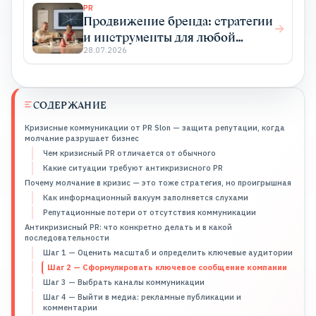
PR
Продвижение бренда: стратегии
и инструменты для любой
отрасли
28.07.2026
СОДЕРЖАНИЕ
Кризисные коммуникации от PR Slon — защита репутации, когда
молчание разрушает бизнес
Чем кризисный PR отличается от обычного
Какие ситуации требуют антикризисного PR
Почему молчание в кризис — это тоже стратегия, но проигрышная
Как информационный вакуум заполняется слухами
Репутационные потери от отсутствия коммуникации
Антикризисный PR: что конкретно делать и в какой
последовательности
Шаг 1 — Оценить масштаб и определить ключевые аудитории
Шаг 2 — Сформулировать ключевое сообщение компании
Шаг 3 — Выбрать каналы коммуникации
Шаг 4 — Выйти в медиа: рекламные публикации и
комментарии