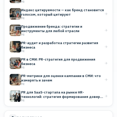
PR
Индекс цитируемости — как бренд становится
голосом, который цитируют
PR
Продвижение бренда: стратегии и
инструменты для любой отрасли
PR
PR-аудит и разработка стратегии развития
бизнеса
PR
PR в СМИ: PR-стратегия для продвижения
бизнеса
PR
PR-метрики для оценки кампании в СМИ: что
измерять и зачем
PR
PR для SaaS-стартапа на рынке HR-
технологий: стратегия формирования доверия
PR
B2B-клиентов