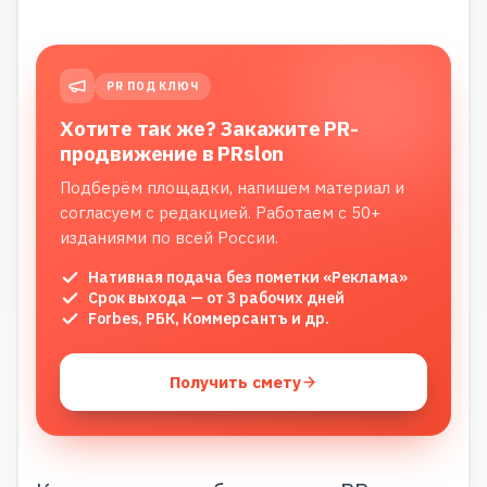
PR ПОД КЛЮЧ
Хотите так же? Закажите PR-
продвижение в PRslon
Подберём площадки, напишем материал и
согласуем с редакцией. Работаем с 50+
изданиями по всей России.
Нативная подача без пометки «Реклама»
Срок выхода — от 3 рабочих дней
Forbes, РБК, Коммерсантъ и др.
Получить смету