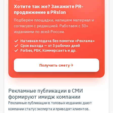
Хотите так же? Закажите PR-
продвижение в PRslon
Подберём площадки, напишем материал и
согласуем с редакцией. Работаем с 50+
изданиями по всей России.
Нативная подача без пометки «Реклама»
Срок выхода — от 3 рабочих дней
Forbes, РБК, Коммерсантъ и др.
Получить смету
Рекламные публикации в СМИ
формируют имидж компании
Рекламные публикации в топовых изданиях дают
компании статус эксперта и приводят клиентов.