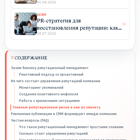
который цитируют
06.08.2026
SERM
PR-стратегия для
восстановления репутации: как
исправить ошибки и вернуть
28.07.2026
доверие
СОДЕРЖАНИЕ
Зачем бизнесу репутационный менеджмент
Реактивный подход vs проактивный
Из чего состоит управление репутацией компании
Мониторинг упоминаний
Создание позитивного инфополя
Работа с кризисными ситуациями
Главные репутационные риски и как их снизить
Рекламные публикации в СМИ формируют имидж компании
Частые вопросы (FAQ)
Что такое репутационный менеджмент простыми словами
Сколько стоит управление репутацией
Чем репутационный менеджмент отличается от кризисного