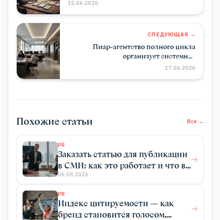
15.06.2026
СЛЕДУЮЩАЯ →
Пиар-агентство полного цикла
организует системное
медиаприсутствие без штатного PR-
17.06.2026
отдела
Похожие статьи
Все →
PR
Заказать статью для публикации
в СМИ: как это работает и что вы
получаете
06.08.2026
PR
Индекс цитируемости — как
бренд становится голосом,