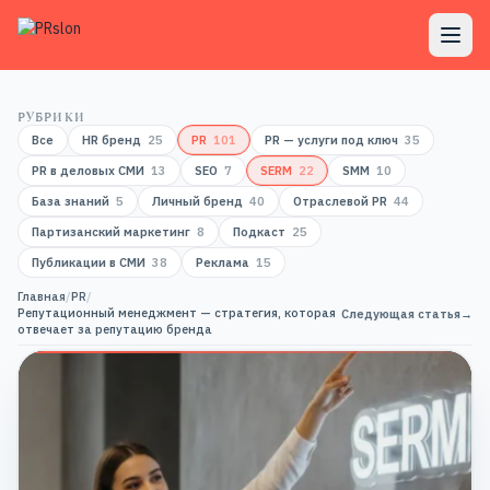
РУБРИКИ
Все
HR бренд
25
PR
101
PR — услуги под ключ
35
PR в деловых СМИ
13
SEO
7
SERM
22
SMM
10
База знаний
5
Личный бренд
40
Отраслевой PR
44
Партизанский маркетинг
8
Подкаст
25
Публикации в СМИ
38
Реклама
15
Главная
/
PR
/
Репутационный менеджмент — стратегия, которая
Следующая статья
→
отвечает за репутацию бренда