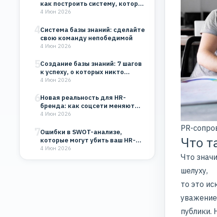
как построить систему, которая
будет работать на…
4 Июн 2026
4
Система базы знаний: сделайте
свою команду непобедимой
4 Июн 2026
5
Создание базы знаний: 7 шагов
к успеху, о которых никто…
4 Июн 2026
6
Новая реальность для HR-
бренда: как соцсети меняют
восприятие компании
4 Июн 2026
PR-сопро
7
Ошибки в SWOT-анализе,
Что т
которые могут убить ваш HR-
бренд и бизнес
4 Июн 2026
Что знач
шелуху,
то это и
уважение
публики. 