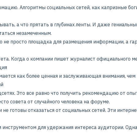
рмацию. Алгоритмы социальных сетей, как капризные боги
ывать, а что прятать в глубинах ленты. И даже гениальны
таться незамеченным.
о не просто площадка для размещения информации, а га
тета. Когда о компании пишет журналист официального м
ция
мается как более ценная и заслуживающая внимания, чем
ый
цсетях. Это все равно что получить рекомендацию от опы
сто совета от случайного человека на форуме.
 не готовы отказаться от социальных сетей. Эти интерн
 инструментом для удержания интереса аудитории. Одн