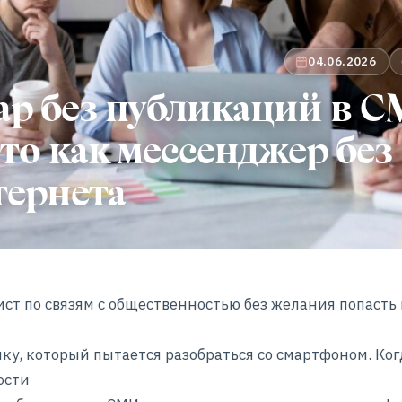
04.06.2026
ар без публикаций в 
то как мессенджер без
тернета
ст по связям с общественностью без желания попасть
ку, который пытается разобраться со смартфоном. Ког
ости