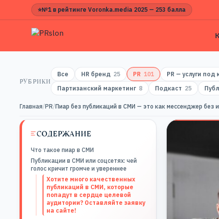
⭐
№1 в рейтинге Voronka.media 2025 — 253 балла
Все
HR бренд
25
PR
101
PR — услуги под
РУБРИКИ
Партизанский маркетинг
8
Подкаст
25
Публ
Главная
/
PR
/
Пиар без публикаций в СМИ — это как мессенджер без 
СОДЕРЖАНИЕ
Что такое пиар в СМИ
Публикации в СМИ или соцсетях: чей
голос кричит громче и увереннее
Хотите много качественных
публикаций в СМИ, которые
попадут в сердце целевой
аудитории? Оставляйте заявку
на сайте!