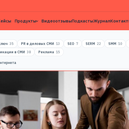
Кейсы
Продукты
Видеоотзывы
Подкасты
Журнал
Контакт
 ключ
35
PR в деловых СМИ
13
SEO
7
SERM
22
SMM
10
икации в СМИ
38
Реклама
15
интернета