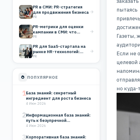
заказать
PR в СМИ: PR-стратегия
пытаясь
для продвижения бизнеса
PR
привлечь
достижен
PR-метрики для оценки
кампании в СМИ: что
Газеты, 
PR
измерять и зачем
аудитори
PR для SaaS-стартапа на
рынке HR-технологий:
Если не 
PR
стратегия формирования
целевой
доверия B2B-клиентов
напомина
ПОПУЛЯРНОЕ
отправля
но куда-
1
База знаний: секретный
ингредиент для роста бизнеса
4 Июн 2026
2
Информационная база знаний:
путь к безупречной
организации
4 Июн 2026
3
Корпоративная база знаний: