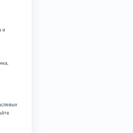
а и
нка,
аслевых
айте