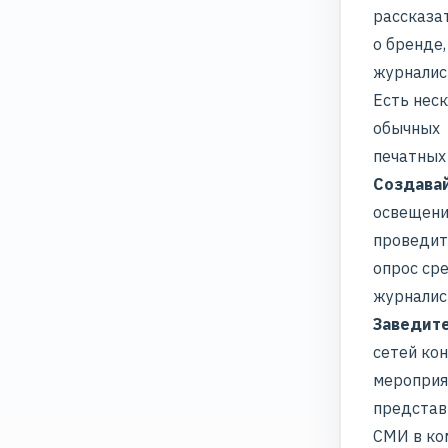
рассказа
о бренде,
журналис
Есть нес
обычных
печатных
Создава
освещени
проведит
опрос ср
журналис
Заведите
сетей ко
мероприя
представ
СМИ в ко