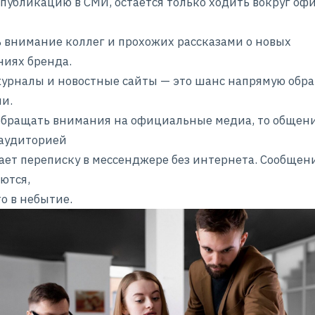
 публикацию в СМИ, остается только ходить вокруг офи
 внимание коллег и прохожих рассказами о новых
иях бренда.
журналы и новостные сайты — это шанс напрямую обра
и.
обращать внимания на официальные медиа, то общени
 аудиторией
ет переписку в мессенджере без интернета. Сообщен
ются,
то в небытие.