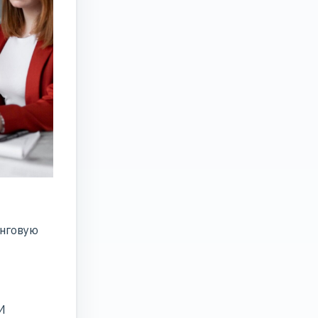
инговую
И