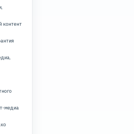
,
й контент
рантия
едиа,
тного
ет-медиа
ако