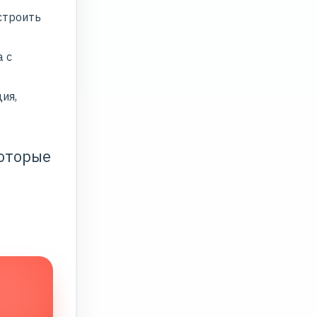
строить
а с
ия,
которые
в