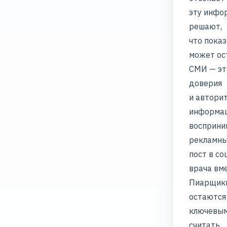
эту инфо
решают,
что показ
может ос
СМИ — эт
доверия
и автори
информа
восприни
рекламн
пост в со
врача вме
Пиарщики
остаются
ключевым
считать