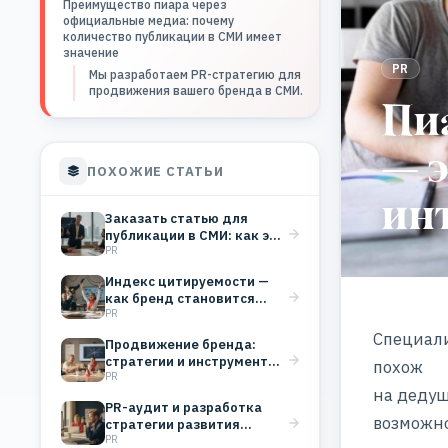
Преимущество пиара через
официальные медиа: почему
количество публикации в СМИ имеет
значение
PR
Мы разработаем PR-стратегию для
продвижения вашего бренда в СМИ.
Пи
— э
ПОХОЖИЕ СТАТЬИ
ин
Заказать статью для
публикации в СМИ: как это
PR
работает и…
Индекс цитируемости —
как бренд становится
PR
голосом, который
цитируют
Специали
Продвижение бренда:
стратегии и инструменты
похож
PR
для любой отрасли
на дедуш
PR-аудит и разработка
возможн
стратегии развития
PR
бизнеса