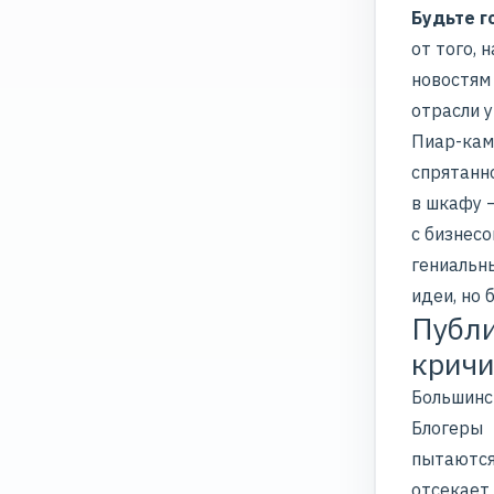
Будьте г
от того, 
новостям
отрасли 
Пиар-кам
спрятанн
в шкафу —
с бизнес
гениальн
идеи, но 
Публи
кричи
Большинс
Блогеры
пытаются
отсекает