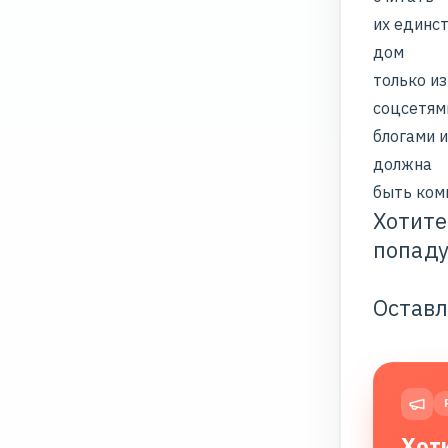
их единс
дом
только из
соцсетям
блогами 
должна
быть ком
Хотите
попаду
Оставл
Хот