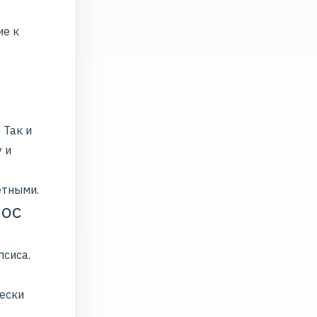
ие к
 Так и
 и
етными.
лос
псиса.
чески