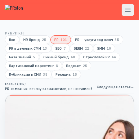
РУБРИКИ
Все
HR бренд
25
PR
101
PR — услуги под ключ
35
PR в деловых СМИ
13
SEO
7
SERM
22
SMM
10
База знаний
5
Личный бренд
40
Отраслевой PR
44
Партизанский маркетинг
8
Подкаст
25
Публикации в СМИ
38
Реклама
15
Главная
/
PR
/
Следующая статья
→
PR-кампания: почему вас заметили, но не купили?