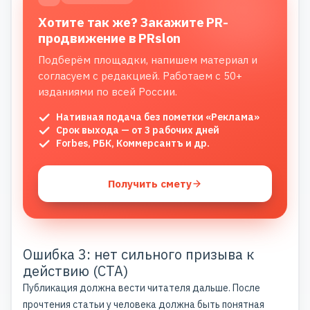
Хотите так же? Закажите PR-
продвижение в PRslon
Подберём площадки, напишем материал и
согласуем с редакцией. Работаем с 50+
изданиями по всей России.
Нативная подача без пометки «Реклама»
Срок выхода — от 3 рабочих дней
Forbes, РБК, Коммерсантъ и др.
Получить смету
Ошибка 3: нет сильного призыва к
действию (CTA)
Публикация должна вести читателя дальше. После
прочтения статьи у человека должна быть понятная