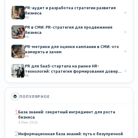
PR-аудит и разработка стратегии развития
бизнеса
PR
PR в СМИ: PR-стратегия для продвижения
бизнеса
PR
PR-метрики для оценки кампании в СМИ: что
измерять и зачем
PR
PR для SaaS-стартапа на рынке HR-
технологий: стратегия формирования доверия
PR
B2B-клиентов
ПОПУЛЯРНОЕ
1
База знаний: секретный ингредиент для роста
бизнеса
4 Июн 2026
2
Информационная база знаний: путь к безупречной