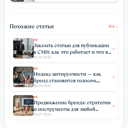
Похожие статьи
Все →
PR
Заказать статью для публикации
в СМИ: как это работает и что вы
получаете
06.08.2026
PR
Индекс цитируемости — как
бренд становится голосом,
который цитируют
06.08.2026
PR
Продвижение бренда: стратегии
и инструменты для любой
отрасли
28.07.2026