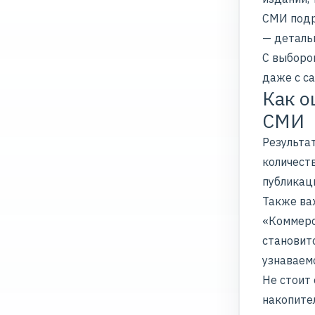
СМИ подр
— деталь
С выборо
даже с с
Как о
СМИ
Результа
количеств
публикаци
Также ва
«Коммерс
становит
узнаваем
Не стоит
накопите