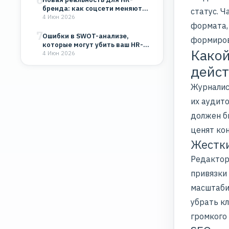
бренда: как соцсети меняют
статус. 
восприятие компании
4 Июн 2026
формата,
7
Ошибки в SWOT-анализе,
формиров
которые могут убить ваш HR-
Какой
бренд и бизнес
4 Июн 2026
дейст
Журналис
их аудито
должен бы
ценят кон
Жестки
Редактор
привязки
масштаби
убрать кл
громкого