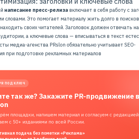
тимизация: заголовки и ключевые слова
ый
написание пресс-релиза
включает в себя работу с за
и словами. Это помогает материалу жить долго в поиско
 находить своих читателей. Заголовок должен отвечать н
удитории, а ключевые слова — вписываться в текст естес
сты медиа-агенства PRslon обязательно учитывает SEO-
ия при подготовке рекламных материалов
PR ПОД КЛЮЧ
ите так же? Закажите PR-продвижение 
lon
рём площадки, напишем материал и согласуем с редакцией
аем с 50+ изданиями по всей России.
тивная подача без пометки «Реклама»