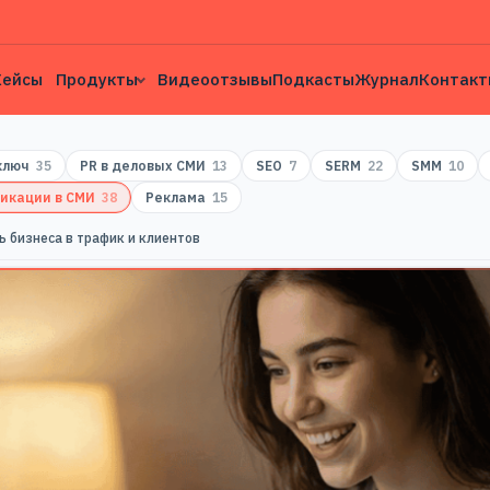
Кейсы
Продукты
Видеоотзывы
Подкасты
Журнал
Контакт
 ключ
35
PR в деловых СМИ
13
SEO
7
SERM
22
SMM
10
икации в СМИ
38
Реклама
15
ь бизнеса в трафик и клиентов