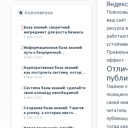
Яндекс
Поисковы
ПОПУЛЯРНОЕ
ваш сайт 
1
База знаний: секретный
ресурса в
ингредиент для роста бизнеса
работают
4 Июн 2026
устойчив
2
Информационная база знаний:
Правильн
путь к безупречной
организации
4 Июн 2026
эффект.
3
Отлич
Корпоративная база знаний:
как построить систему, которая
публ
будет работать на…
4 Июн 2026
Главное о
4
Система базы знаний: сделайте
свою команду непобедимой
позицион
4 Июн 2026
своей ини
5
Создание базы знаний: 7 шагов
читатель
к успеху, о которых никто…
4 Июн 2026
публикац
тогда ка
6
Новая реальность для HR-