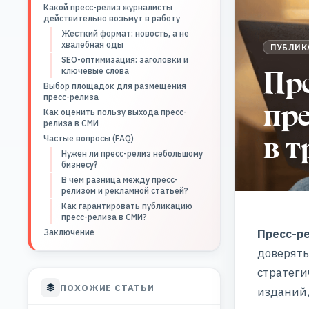
Какой пресс-релиз журналисты
действительно возьмут в работу
Жесткий формат: новость, а не
хвалебная оды
ПУБЛИК
SEO-оптимизация: заголовки и
Пр
ключевые слова
Выбор площадок для размещения
пресс-релиза
пре
Как оценить пользу выхода пресс-
релиза в СМИ
в т
Частые вопросы (FAQ)
Нужен ли пресс-релиз небольшому
бизнесу?
В чем разница между пресс-
релизом и рекламной статьей?
Как гарантировать публикацию
пресс-релиза в СМИ?
Пресс-р
Заключение
доверять
стратеги
ПОХОЖИЕ СТАТЬИ
изданий,