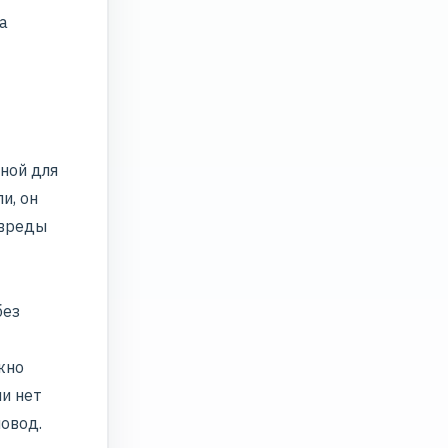
а
ной для
и, он
авреды
без
жно
ии нет
овод.