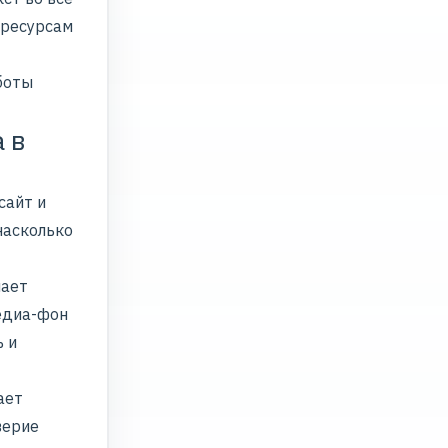
 ресурсам
боты
 в
сайт и
насколько
чает
едиа-фон
 и
ает
верие