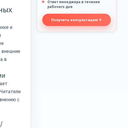
Ответ менеджера в течение
нных
рабочего дня
Получить консультацию
ынке и
и
ее
— внешние
а в
ии
ает
 Читатели
внению с
/