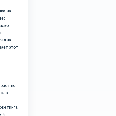
ка на
вес
также
т
медиа.
вает этот
рает по
 как
ркетинга,
ный