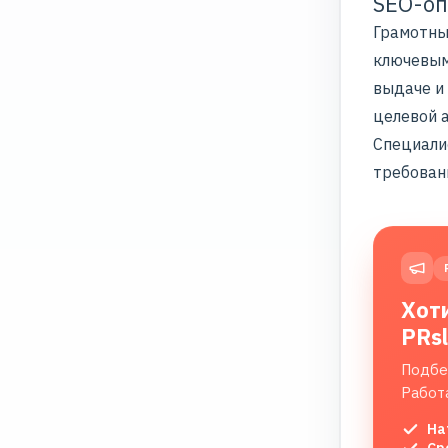
SEO-оп
Грамотн
ключевым
выдаче и
целевой а
Специали
требован
Хот
PRs
Подбе
Работ
На