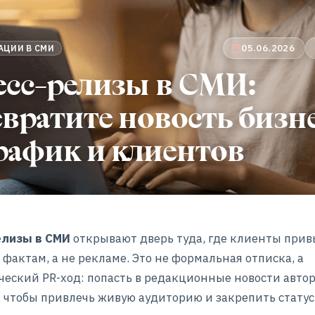
05.06.2026
АЦИИ В СМИ
есс-релизы в СМИ:
вратите новость бизн
рафик и клиентов
елизы в СМИ
открывают дверь туда, где клиенты при
 фактам, а не рекламе. Это не формальная отписка, а
ческий PR-ход: попасть в редакционные новости авто
 чтобы привлечь живую аудиторию и закрепить статус