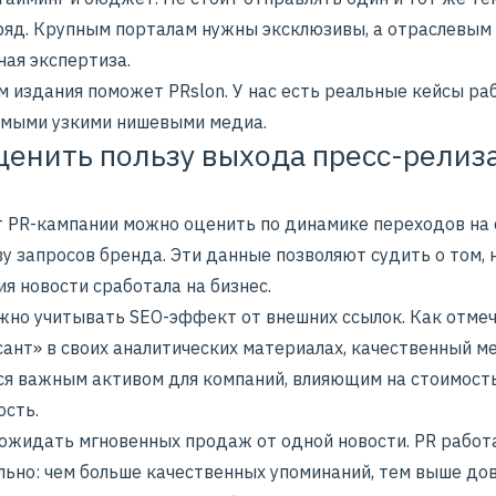
яд. Крупным порталам нужны эксклюзивы, а отраслевым
ная экспертиза.
м издания поможет PRslon. У нас есть реальные
кейсы
ра
амыми узкими нишевыми медиа.
ценить пользу выхода пресс-релиза
т
PR-кампании
можно оценить по динамике переходов на 
у запросов бренда. Эти данные позволяют судить о том, 
я новости сработала на бизнес.
жно учитывать SEO-эффект от внешних ссылок. Как отме
ант» в своих аналитических материалах, качественный м
ся важным активом для компаний, влияющим на стоимость
ость.
 ожидать мгновенных продаж от одной новости. PR работ
льно: чем больше качественных упоминаний, тем выше до