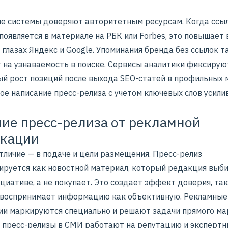
е системы доверяют авторитетным ресурсам. Когда ссыл
появляется в материале на РБК или
Forbes
, это повышает 
 глазах Яндекс и Google. Упоминания бренда без ссылок 
 на узнаваемость в поиске. Сервисы аналитики фиксирую
ый рост позиций после выхода
SEO-статей
в профильных 
ое написание пресс-релиза с учетом ключевых слов усили
ие пресс-релиза от рекламной
икации
тличие — в подаче и цели размещения. Пресс-релиз
ируется как новостной материал, который редакция выби
циативе, а не покупает. Это создает эффект доверия, так
 воспринимает информацию как объективную.
Рекламные
ии
маркируются специально и решают задачи прямого ма
к пресс-релизы в СМИ работают на репутацию и эксперт