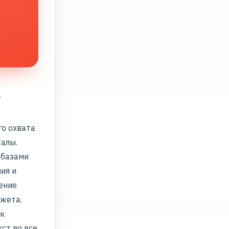
-
го охвата
алы.
 базами
ия и
ение
джета.
ок
ст во все