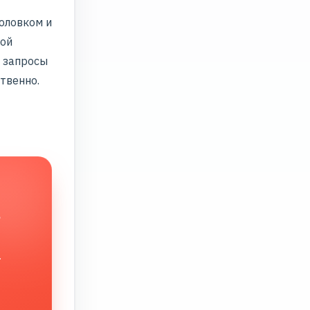
головком и
вой
а запросы
твенно.
в
.