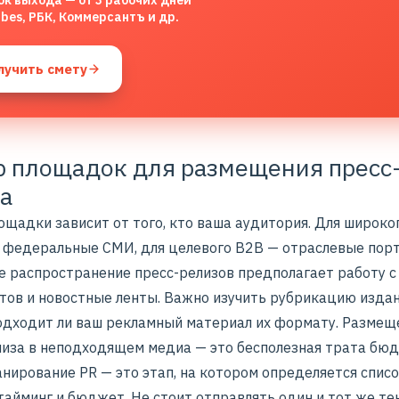
ок выхода — от 3 рабочих дней
rbes, РБК, Коммерсантъ и др.
лучить смету
 площадок для размещения пресс
а
ощадки зависит от того, кто ваша аудитория. Для широко
 федеральные СМИ, для целевого B2B — отраслевые порт
е распространение пресс-релизов предполагает работу с
тов и новостные ленты. Важно изучить рубрикацию издан
подходит ли ваш
рекламный материал
их формату. Размещ
лиза в неподходящем медиа — это бесполезная трата бю
нирование PR — это этап, на котором определяется спис
тайминг и бюджет. Не стоит отправлять один и тот же тек