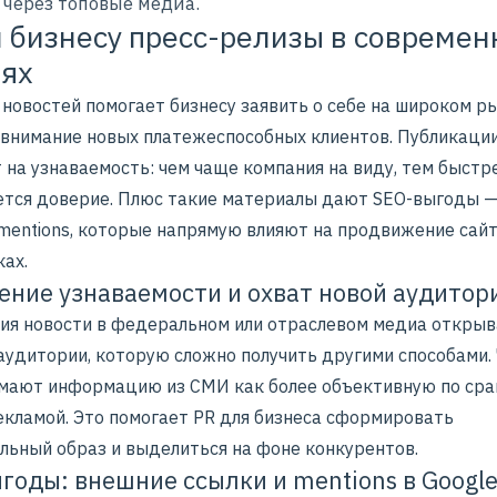
 через топовые медиа.
 бизнесу пресс-релизы в совреме
ях
новостей помогает бизнесу заявить о себе на широком р
 внимание новых платежеспособных клиентов. Публикаци
 на узнаваемость: чем чаще компания на виду, тем быстр
тся доверие. Плюс такие материалы дают SEO-выгоды 
 mentions, которые напрямую влияют на продвижение сайт
ах.
ние узнаваемости и охват новой аудитор
ия новости в федеральном или
отраслевом медиа
открыв
 аудитории, которую сложно получить другими способами.
мают информацию из СМИ как более объективную по сра
екламой. Это помогает
PR для бизнеса
сформировать
льный образ и выделиться на фоне конкурентов.
годы: внешние ссылки и mentions в Google