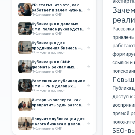
эксперта
PR-статья: что это, как
Зачем
работает и зачем нужна
Публикации в СМИ
бизнесу
реали
Публикация в деловых
Рассылка 
СМИ: полное руководство
Публикации в СМИ
для бизнеса
привлечь
Публикация для
работают
продвижения бизнеса —
PR — услуги под ключ
что реально работает, а
формируе
что…
Публикация в СМИ:
ссылки и
форматы рекламных
поисковик
Публикации в СМИ
статей и издания для
продвижения…
Повыше
Размещение публикации в
СМИ — PR в деловых
Публикац
PR — услуги под ключ
изданиях для…
доступ к
Интервью эксперта: как
восприни
превратить один разговор
PR
в системный PR
прямой р
Получите публикации для
положите
малого бизнеса в деловых
SEO-вы
Публикации в СМИ
СМИ без большого…