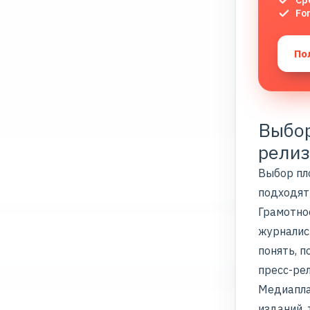
Ср
Fo
По
Выбор
релиз
Выбор пл
подходят
Грамотно
журналис
понять, 
пресс-ре
Медиапла
изданий, 