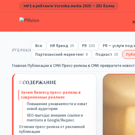
⭐
№1 в рейтинге Voronka.media 2025 — 253 балла
Все
HR бренд
25
PR
101
PR — услуги под
РУБРИКИ
Партизанский маркетинг
8
Подкаст
25
Публ
Главная
/
Публикации в СМИ
/
Пресс-релизы в СМИ: превратите новост
СОДЕРЖАНИЕ
Зачем бизнесу пресс-релизы в
современных реалиях
Повышение узнаваемости и охват
новой аудитории
SEO-выгоды: внешние ссылки и
mentions в Google/Яндекс
Отличие пресс-релиза от рекламной
публикации