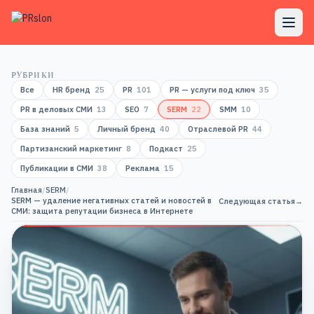
РУБРИКИ
Все
HR бренд
25
PR
101
PR — услуги под ключ
35
PR в деловых СМИ
13
SEO
7
SERM
22
SMM
10
База знаний
5
Личный бренд
40
Отраслевой PR
44
Партизанский маркетинг
8
Подкаст
25
Публикации в СМИ
38
Реклама
15
Главная
/
SERM
/
SERM — удаление негативных статей и новостей в
Следующая статья
→
СМИ: защита репутации бизнеса в Интернете