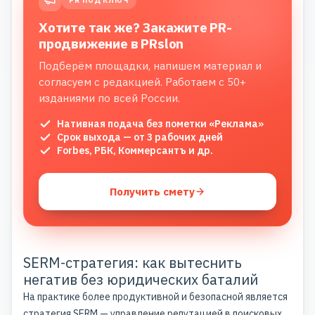
PR ПОД КЛЮЧ
Хотите так же? Закажите PR-
продвижение в PRslon
Подберём площадки, напишем материал и
согласуем с редакцией. Работаем с 50+
изданиями по всей России.
Нативная подача без пометки «Реклама»
Срок выхода — от 3 рабочих дней
Forbes, РБК, Коммерсантъ и др.
Получить смету
SERM-стратегия: как вытеснить
негатив без юридических баталий
На практике более продуктивной и безопасной является
стратегия SERM — управление репутацией в поисковых