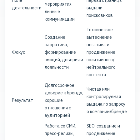
Поле
первая страница
мероприятия,
деятельности
выдачи
личные
поисковиков
коммуникации
Техническое
Создание
вытеснение
нарратива,
негатива и
Фокус
формирование
продвижение
эмоций, доверия и
позитивного/
лояльности
нейтрального
контента
Долгосрочное
Чистая или
доверие к бренду,
контролируемая
Результат
хорошие
выдача по запросу
отношения с
о компании/бренде
аудиторией
Работа со СМИ,
SEO, создание и
пресс-релизы,
продвижение