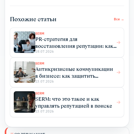
Похожие статьи
Все →
SERM
PR-стратегия для
восстановления репутации: как
исправить ошибки и вернуть
28.07.2026
доверие
SERM
Антикризисные коммуникации
в бизнесе: как защитить
репутацию до и во время
23.07.2026
кризиса
SERM
SERM: что это такое и как
управлять репутацией в поиске
23.07.2026