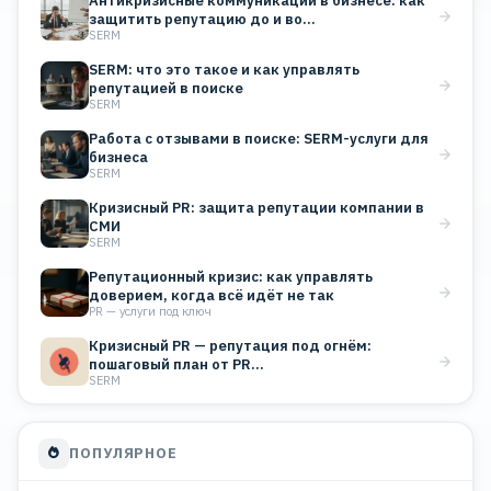
Антикризисные коммуникации в бизнесе: как
защитить репутацию до и во…
SERM
SERM: что это такое и как управлять
репутацией в поиске
SERM
Работа с отзывами в поиске: SERM-услуги для
бизнеса
SERM
Кризисный PR: защита репутации компании в
СМИ
SERM
Репутационный кризис: как управлять
доверием, когда всё идёт не так
PR — услуги под ключ
Кризисный PR — репутация под огнём:
пошаговый план от PR…
SERM
ПОПУЛЯРНОЕ