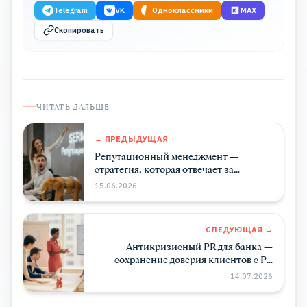
Telegram
VK
Одноклассники
MAX
Скопировать
ЧИТАТЬ ДАЛЬШЕ
← ПРЕДЫДУЩАЯ
Репутационный менеджмент —
стратегия, которая отвечает за
репутацию бренда
15.06.2026
СЛЕДУЮЩАЯ →
Антикризисный PR для банка —
сохранение доверия клиентов с PR
Slon
14.07.2026