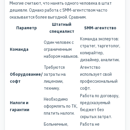
Многие считают, что нанять одного человека в штат
дешевле. Однако работа с SMM-агентством часто
оказывается более выгодной. Сравним.
Штатный
Параметр
SMM-агентство
специалист
Команда экспертов:
Один человек с
стратег, таргетолог,
Команда
ограниченным
копирайтер,
набором навыков.
дизайнер, аналитик.
Требуются
Агентство
Оборудование/
затраты на
использует свой
софт
лицензии,
профессиональный
технику.
софт.
Работа по договору,
Необходимо
Налоги и
предсказуемый
оформлять по ТК,
гарантии
бюджет без
платить налоги.
скрытых затрат.
Больничные,
Работа не