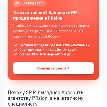
PR ПОД КЛЮЧ
Хотите так же? Закажите PR-
продвижение в PRslon
Подберём площадки, напишем материал и
согласуем с редакцией. Работаем с 50+
изданиями по всей России.
Нативная подача без пометки «Реклама»
Срок выхода — от 3 рабочих дней
Forbes, РБК, Коммерсантъ и др.
Получить смету
Почему SMM выгоднее доверить
агентству PRslon, а не штатному
специалисту