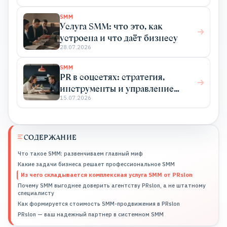
SMM
Услуга SMM: что это, как
устроена и что даёт бизнесу
28.07.2026
SMM
PR в соцсетях: стратегия,
инструменты и управление
репутацией
15.07.2026
СОДЕРЖАНИЕ
Что такое SMM: развенчиваем главный миф
Какие задачи бизнеса решает профессиональное SMM
Из чего складывается комплексная услуга SMM от PRslon
Почему SMM выгоднее доверить агентству PRslon, а не штатному
специалисту
Как формируется стоимость SMM-продвижения в PRslon
PRslon — ваш надежный партнер в системном SMM