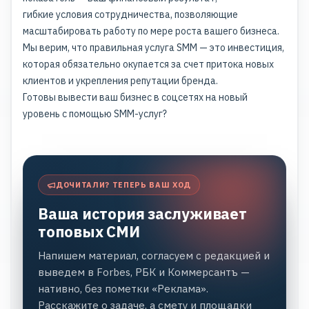
гибкие условия сотрудничества, позволяющие
масштабировать работу по мере роста вашего бизнеса.
Мы верим, что правильная услуга SMM — это инвестиция,
которая обязательно окупается за счет притока новых
клиентов и укрепления репутации бренда.
Готовы вывести ваш бизнес в соцсетях на новый
уровень с помощью SMM-услуг?
ДОЧИТАЛИ? ТЕПЕРЬ ВАШ ХОД
Ваша история заслуживает
топовых СМИ
Напишем материал, согласуем с редакцией и
выведем в Forbes, РБК и Коммерсантъ —
нативно, без пометки «Реклама».
Расскажите о задаче, а смету и площадки