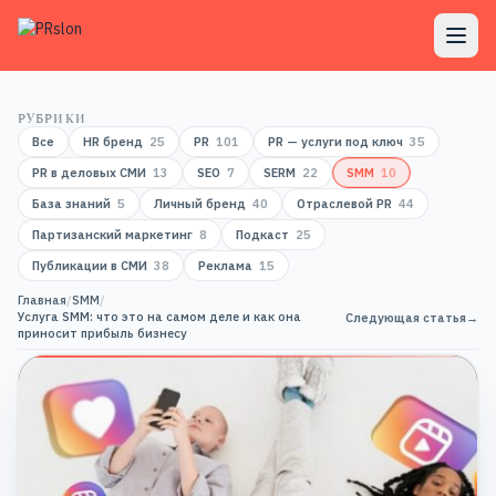
РУБРИКИ
Все
HR бренд
25
PR
101
PR — услуги под ключ
35
PR в деловых СМИ
13
SEO
7
SERM
22
SMM
10
База знаний
5
Личный бренд
40
Отраслевой PR
44
Партизанский маркетинг
8
Подкаст
25
Публикации в СМИ
38
Реклама
15
Главная
/
SMM
/
Услуга SMM: что это на самом деле и как она
Следующая статья
→
приносит прибыль бизнесу