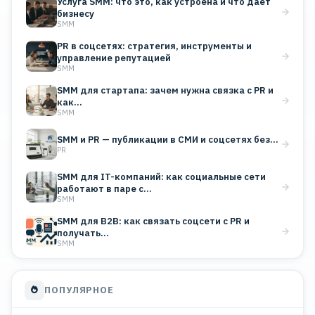
Услуга SMM: что это, как устроена и что даёт
бизнесу
SMM
PR в соцсетях: стратегия, инструменты и
управление репутацией
SMM
SMM для стартапа: зачем нужна связка с PR и
как…
SMM
SMM и PR — публикации в СМИ и соцсетях без…
PR
SMM для IT-компаний: как социальные сети
работают в паре с…
SMM
SMM для B2B: как связать соцсети с PR и
получать…
SMM
ПОПУЛЯРНОЕ