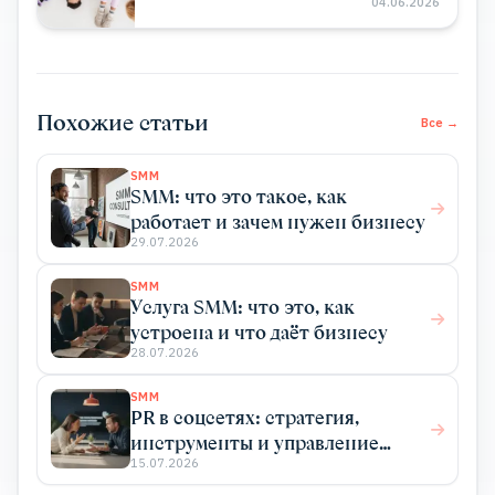
04.06.2026
Похожие статьи
Все →
SMM
SMM: что это такое, как
работает и зачем нужен бизнесу
29.07.2026
SMM
Услуга SMM: что это, как
устроена и что даёт бизнесу
28.07.2026
SMM
PR в соцсетях: стратегия,
инструменты и управление
репутацией
15.07.2026