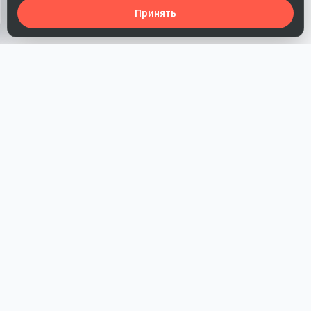
Принять
Наша работа — повысить доверие к бренду, получить охваты
и альтернативные точки касания и за счет этого улучшить
конверсии в продажи.
*Акция действует при условии приобретения одного из
действующих тарифов компании
РАЗДЕЛЫ