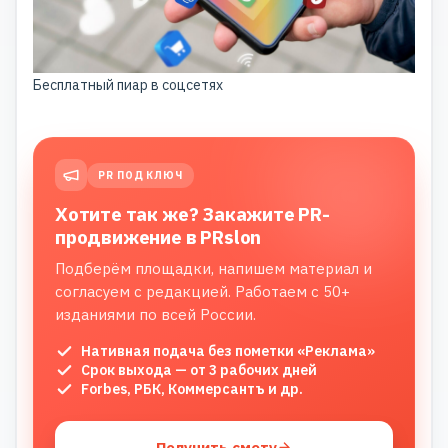
Бесплатный пиар в соцсетях
PR ПОД КЛЮЧ
Хотите так же? Закажите PR-
продвижение в PRslon
Подберём площадки, напишем материал и
согласуем с редакцией. Работаем с 50+
изданиями по всей России.
Нативная подача без пометки «Реклама»
Срок выхода — от 3 рабочих дней
Forbes, РБК, Коммерсантъ и др.
Получить смету