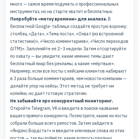
много — самое время подумать о профессиональных
инструментах, но на старте хватит и бесплатных.
Попробуйте «метку времени» для анализа.
В
бесплатной Google-таблице создайте простую воронку:
столбец «Дата», «Тема поста», «Охват (из встроенной
статистики)», «Число комментариев», «Число переходов
(UTM)». Заполняйте её 2–3 недели. Затем отсортируйте
по охвату — вы увидите, какие именно темы дают
бесплатный пиар без рекламы, а какие «мёртвые».
Например, если все посты с кейсами клиентов набирают
в 3 раза больше комментариев, чем новости компании —
делайте упор на кейсы. Этот метод не требует ни
копейки, но даёт готовую стратегию.
Не забывайте про конкурентный мониторинг.
Откройте Telegram, VK и введите в поиске название
вашего прямого конкурента. Посмотрите, какие их посты
собрали больше всего репостов. Затем зайдите в
«Яндекс.Вордстат» и введите ключевые слова из этих
постов — так вы поймёте, какие вопросы реально