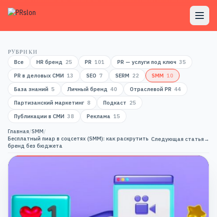
РУБРИКИ
Все
HR бренд
25
PR
101
PR — услуги под ключ
35
PR в деловых СМИ
13
SEO
7
SERM
22
SMM
10
База знаний
5
Личный бренд
40
Отраслевой PR
44
Партизанский маркетинг
8
Подкаст
25
Публикации в СМИ
38
Реклама
15
Главная
/
SMM
/
Бесплатный пиар в соцсетях (SMM): как раскрутить
Следующая статья
→
бренд без бюджета