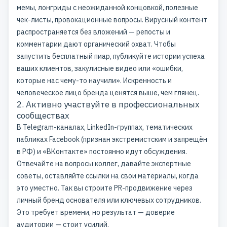
мемы, лонгриды с неожиданной концовкой, полезные
чек-листы, провокационные вопросы.
Вирусный контент
распространяется без вложений — репосты и
комментарии дают органический охват. Чтобы
запустить бесплатный пиар, публикуйте истории успеха
ваших клиентов, закулисные видео или «ошибки,
которые нас чему-то научили». Искренность и
человеческое лицо бренда ценятся выше, чем глянец.
2. Активно участвуйте в профессиональных
сообществах
В Telegram-каналах,
LinkedIn
-группах, тематических
пабликах Facebook (признан экстремистским и запрещён
в РФ) и «ВКонтакте» постоянно идут обсуждения.
Отвечайте на вопросы коллег, давайте экспертные
советы, оставляйте ссылки на свои материалы, когда
это уместно. Так вы строите PR-продвижение через
личный бренд
основателя или ключевых сотрудников.
Это требует времени, но результат — доверие
аудитории — стоит усилий.