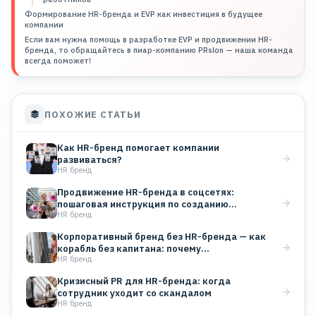
Формирование HR-бренда и EVP как инвестиция в будущее
компании
Если вам нужна помощь в разработке EVP и продвижении HR-
бренда, то обращайтесь в пиар-компанию PRslon — наша команда
всегда поможет!
ПОХОЖИЕ СТАТЬИ
Как HR-бренд помогает компании
развиваться?
HR бренд
Продвижение HR-бренда в соцсетях:
пошаговая инструкция по созданию
HR бренд
корпоративного блога
Корпоративный бренд без HR-бренда — как
корабль без капитана: почему…
HR бренд
Кризисный PR для HR-бренда: когда
сотрудник уходит со скандалом
HR бренд