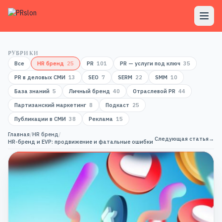
РУБРИКИ
Все
HR бренд
25
PR
101
PR — услуги под ключ
35
PR в деловых СМИ
13
SEO
7
SERM
22
SMM
10
База знаний
5
Личный бренд
40
Отраслевой PR
44
Партизанский маркетинг
8
Подкаст
25
Публикации в СМИ
38
Реклама
15
Главная
/
HR бренд
/
Следующая статья
→
HR-бренд и EVP: продвижение и фатальные ошибки