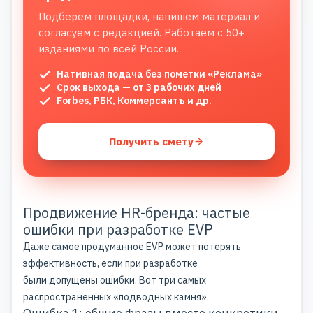
Подберём площадки, напишем материал и
согласуем с редакцией. Работаем с 50+
изданиями по всей России.
Нативная подача без пометки «Реклама»
Срок выхода — от 3 рабочих дней
Forbes, РБК, Коммерсантъ и др.
Получить смету
Продвижение HR-бренда: частые
ошибки при разработке EVP
Даже самое продуманное EVP может потерять
эффективность, если при разработке
были допущены ошибки. Вот три самых
распространенных «подводных камня».
Ошибка 1: общие фразы вместо конкретики