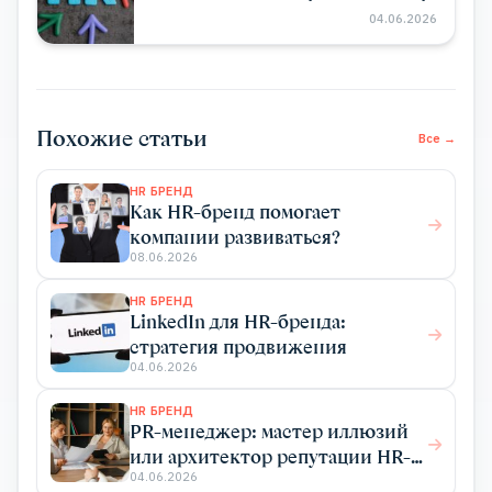
04.06.2026
Похожие статьи
Все →
HR БРЕНД
Как HR-бренд помогает
компании развиваться?
08.06.2026
HR БРЕНД
LinkedIn для HR-бренда:
стратегия продвижения
04.06.2026
HR БРЕНД
PR-менеджер: мастер иллюзий
или архитектор репутации HR-
бренда?
04.06.2026