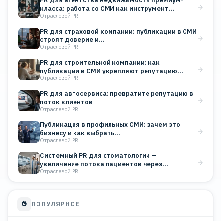
PR для агентства недвижимости премиум-
класса: работа со СМИ как инструмент…
Отраслевой PR
PR для страховой компании: публикации в СМИ
строят доверие и…
Отраслевой PR
PR для строительной компании: как
публикации в СМИ укрепляют репутацию…
Отраслевой PR
PR для автосервиса: превратите репутацию в
поток клиентов
Отраслевой PR
Публикация в профильных СМИ: зачем это
бизнесу и как выбрать…
Отраслевой PR
Системный PR для стоматологии —
увеличение потока пациентов через
Отраслевой PR
публикации…
ПОПУЛЯРНОЕ