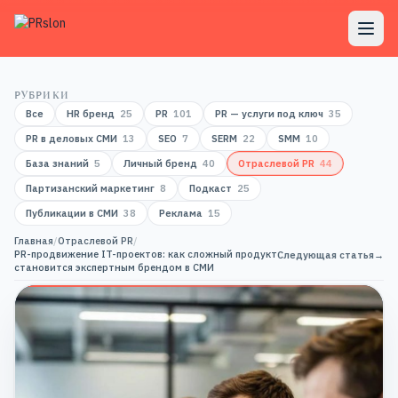
РУБРИКИ
Все
HR бренд
25
PR
101
PR — услуги под ключ
35
PR в деловых СМИ
13
SEO
7
SERM
22
SMM
10
База знаний
5
Личный бренд
40
Отраслевой PR
44
Партизанский маркетинг
8
Подкаст
25
Публикации в СМИ
38
Реклама
15
Главная
/
Отраслевой PR
/
PR-продвижение IT-проектов: как сложный продукт
Следующая статья
→
становится экспертным брендом в СМИ