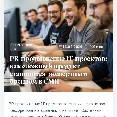
ОТРАСЛЕВОЙ
13.06.2026
6 мин
PR
PR-продвижение IT-проектов:
как сложный продукт
становится экспертным
брендом в СМИ
PR-продвижение IT-проектов компании — это не про
пресс-релизы, которые никто не читает. Системный
поток
рекламных публикаций в деловых
и
отраслевых