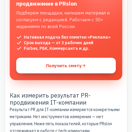
продвижение в PRslon
Подберём площадки, напишем материал и
согласуем с редакцией. Работаем с 50+
изданиями по всей России.
Нативная подача без пометки «Реклама»
Срок выхода — от 3 рабочих дней
Forbes, РБК, Коммерсантъ и др.
Получить смету
Как измерить результат PR-
продвижения IT-компании
Результат PR для IT-компании измеряется конкретными
метриками. Нет инструментов измерения — нет
управления. Ниже пять показателей, которые PRslon
отслеживает в работе с tech-клиентами.