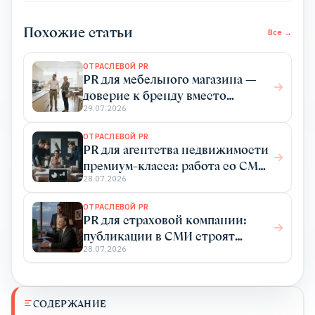
Похожие статьи
Все →
ОТРАСЛЕВОЙ PR
PR для мебельного магазина —
доверие к бренду вместо
бесконечных акций
29.07.2026
ОТРАСЛЕВОЙ PR
PR для агентства недвижимости
премиум-класса: работа со СМИ
как инструмент продаж
28.07.2026
ОТРАСЛЕВОЙ PR
PR для страховой компании:
публикации в СМИ строят
доверие и приводят клиентов
28.07.2026
СОДЕРЖАНИЕ