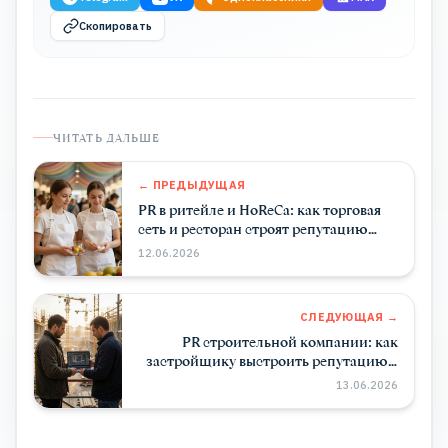
Скопировать
ЧИТАТЬ ДАЛЬШЕ
← ПРЕДЫДУЩАЯ
PR в ритейле и HoReCa: как торговая
сеть и ресторан строят репутацию
через СМИ
12.06.2026
СЛЕДУЮЩАЯ →
PR строительной компании: как
застройщику выстроить репутацию в
деловых СМИ
13.06.2026