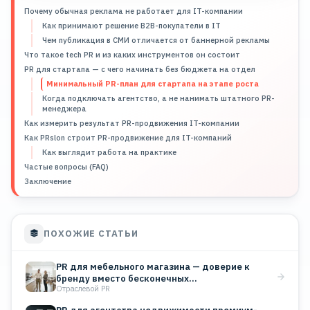
Почему обычная реклама не работает для IT-компании
Как принимают решение B2B-покупатели в IT
Чем публикация в СМИ отличается от баннерной рекламы
Что такое tech PR и из каких инструментов он состоит
PR для стартапа — с чего начинать без бюджета на отдел
Минимальный PR-план для стартапа на этапе роста
Когда подключать агентство, а не нанимать штатного PR-
менеджера
Как измерить результат PR-продвижения IT-компании
Как PRslon строит PR-продвижение для IT-компаний
Как выглядит работа на практике
Частые вопросы (FAQ)
Заключение
ПОХОЖИЕ СТАТЬИ
PR для мебельного магазина — доверие к
бренду вместо бесконечных…
Отраслевой PR