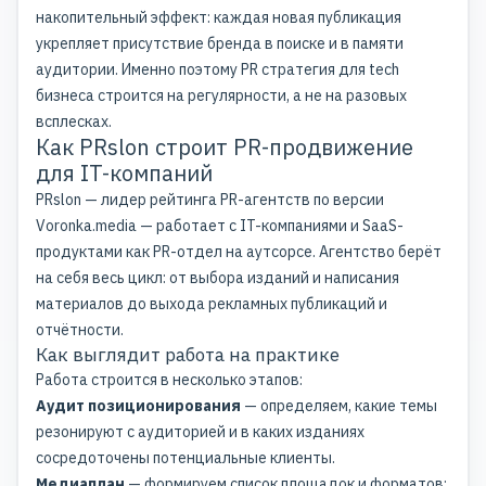
накопительный эффект: каждая новая публикация
укрепляет присутствие бренда в поиске и в памяти
аудитории. Именно поэтому
PR стратегия
для tech
бизнеса строится на регулярности, а не на разовых
всплесках.
Как PRslon строит PR-продвижение
для IT-компаний
PRslon — лидер рейтинга PR-агентств по версии
Voronka.media — работает с IT-компаниями и SaaS-
продуктами как
PR-отдел
на аутсорсе. Агентство берёт
на себя весь цикл: от выбора изданий и написания
материалов до выхода рекламных публикаций и
отчётности.
Как выглядит работа на практике
Работа строится в несколько этапов:
Аудит позиционирования
— определяем, какие темы
резонируют с аудиторией и в каких изданиях
сосредоточены потенциальные клиенты.
Медиаплан
— формируем список площадок и форматов: