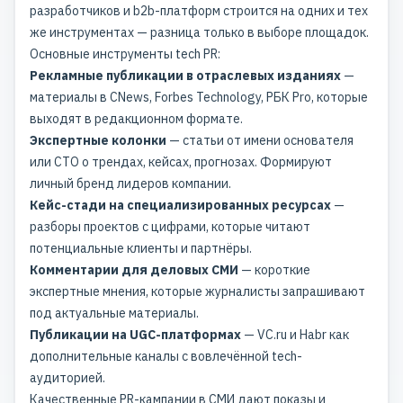
разработчиков и b2b-платформ строится на одних и тех
же инструментах — разница только в выборе площадок.
Основные инструменты tech PR:
Рекламные публикации в отраслевых изданиях
—
материалы в CNews, Forbes Technology, РБК Pro, которые
выходят в редакционном формате.
Экспертные колонки
— статьи от имени основателя
или CTO о трендах, кейсах, прогнозах. Формируют
личный бренд лидеров компании.
Кейс-стади на специализированных ресурсах
—
разборы проектов с цифрами, которые читают
потенциальные клиенты и партнёры.
Комментарии для деловых СМИ
— короткие
экспертные мнения, которые журналисты запрашивают
под актуальные материалы.
Публикации на UGC-платформах
— VC.ru и Habr как
дополнительные каналы с вовлечённой tech-
аудиторией.
Качественные
PR-кампании в СМИ
дают показы и