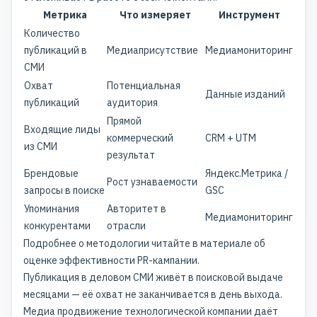
Метрика
Что измеряет
Инструмент
Количество
публикаций в
Медиаприсутствие
Медиамониторинг
СМИ
Охват
Потенциальная
Данные изданий
публикаций
аудитория
Прямой
Входящие лиды
коммерческий
CRM + UTM
из СМИ
результат
Брендовые
Яндекс.Метрика /
Рост узнаваемости
запросы в поиске
GSC
Упоминания
Авторитет в
Медиамониторинг
конкурентами
отрасли
Подробнее о методологии читайте в материале об
оценке эффективности PR-кампании
.
Публикация в деловом СМИ живёт в поисковой выдаче
месяцами — её охват не заканчивается в день выхода.
Медиа продвижение технологической компании даёт